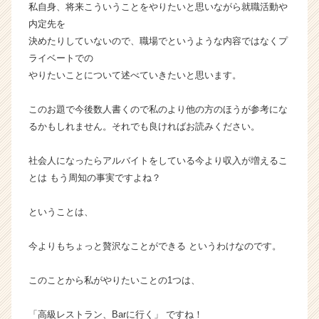
私自身、将来こういうことをやりたいと思いながら就職活動や
ン
内定先を
チ
決めたりしていないので、職場でというような内容ではなくプ
ャ
ライベートでの
ー・
成
やりたいことについて述べていきたいと思います。
長
企
このお題で今後数人書くので私のより他の方のほうが参考にな
業
るかもしれません。それでも良ければお読みください。
か
ら
社会人になったらアルバイトをしている今より収入が増えるこ
ス
とは もう周知の事実ですよね？
カ
ウ
ト
ということは、
が
届
今よりもちょっと贅沢なことができる というわけなのです。
く
就
このことから私がやりたいことの1つは、
活
サ
イ
「高級レストラン、Barに行く」 ですね！