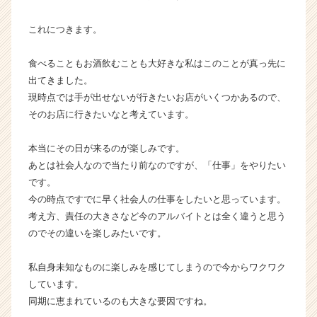
ト
チ
これにつきます。
ア
キ
食べることもお酒飲むことも大好きな私はこのことが真っ先に
ャ
出てきました。
リ
現時点では手が出せないが行きたいお店がいくつかあるので、
ア
（C
そのお店に行きたいなと考えています。
h
e
本当にその日が来るの
が楽しみです。
e
あとは社会人なので当たり前なのですが、「仕事」をやりたい
r
です。
C
今の時点ですでに早く社会人の仕事をしたいと思っています。
a
考え方、責任の大きさなど今のアルバイトとは全く違うと思う
r
e
のでその違いを楽しみたいです。
e
r）
私自身未知なものに楽しみを感じてしまうので今からワクワク
しています。
同期に恵まれているのも大きな要因ですね。