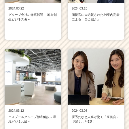
2024.03.22
2024.03.15
グループ会社の徹底解説 ～地方創
面接官に大絶賛された24卒内定者
生ビジネス偏～
による「自己紹介」
2024.03.12
2024.03.08
エスプールグループ徹底解説～環
優秀だなと人事が驚く「座談会」
境ビジネス編～
で聞くこと5選！