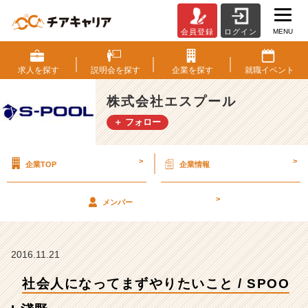
MENU
会員登録
ログイン
社
会
人
求人を
探す
説明会を
探す
企業を
探す
就職
イベント
に
な
株式会社エスプール
っ
＋ フォロー
て
ま
ず
>
>
企業TOP
企業情報
や
り
た
>
メンバー
い
こ
と
/
2016.11.21
S
社会人になってまずやりたいこと / SPOO
P
O