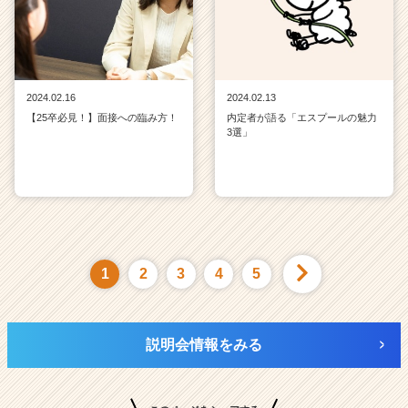
2024.02.16
2024.02.13
【25卒必見！】面接への臨み方！
内定者が語る「エスプールの魅力
3選」
1
2
3
4
5
説明会情報をみる