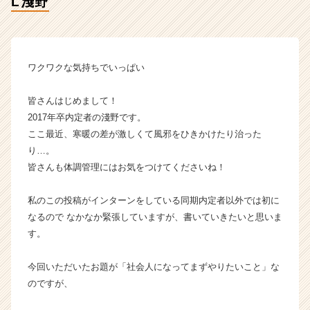
L淺野
O
L
淺
野
【株
ワクワクな気持ちでいっぱい
式
会
皆さんはじめまして！
社
2017年卒内定者の淺野です。
エ
ここ最近、寒暖の差が激しくて風邪をひきかけたり治った
ス
プ
り…。
ー
皆さんも体調管理にはお気をつけてくださいね！
ル
の
私のこの投稿がインターンをしている同期内定者以外では初に
タ
なるので なかなか緊張していますが、書いていきたいと思いま
イ
す。
ム
ラ
イ
今回いただいたお題が「社会人になってまずやりたいこと」な
ン】
のですが、
|
ベ