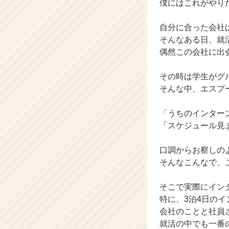
僕にはこれがやり
く
就
自分に合った会社
活
そんなある日、就
サ
偶然この会社に出
イ
ト
チ
その時は学生がグ
ア
そんな中、エスプ
キ
ャ
「うちのインター
リ
「スケジュール見
ア
（C
h
口調からお察しの
e
そんなこんなで、
e
r
そこで実際にイン
C
特に、3泊4日の
a
会社のことと社員
r
就活の中でも一番
e