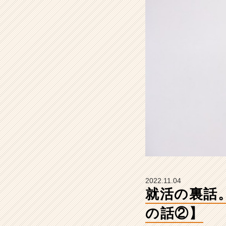
【2
3
卒
内
定
者
の
話
②】
【株
式
会
社
エ
ス
プ
ー
2022.11.04
ル
就活の裏話
の
タ
の話②】
イ