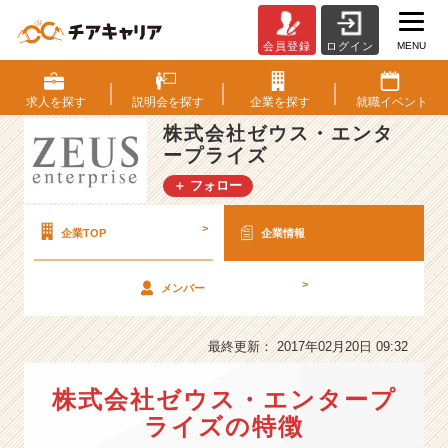
MENU
会員登録
ログイン
株
式
会
求人を
探す
説明会を
探す
企業を
探す
就職
イベント
社
株式会社ゼウス・エンタ
ゼ
ープライズ
ウ
ス・
＋ フォロー
エ
ン
>
企業TOP
企業情報
タ
ー
プ
>
メンバー
ラ
イ
最終更新： 2017年02月20日 09:32
ズ
の
会
株式会社ゼウス・エンタープ
社
ライズの特徴
情