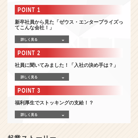
報
-
POINT 1
I
T
新卒社員から見た「ゼウス・エンタープライズっ
業
てこんな会社！」
界
詳しく見る
の
中
POINT 2
で
「終
社員に聞いてみました！「入社の決め手は？」
身
雇
詳しく見る
用」
を
POINT 3
め
ざ
福利厚生でストッキングの支給！？
す！
雇
詳しく見る
用
に
対
す