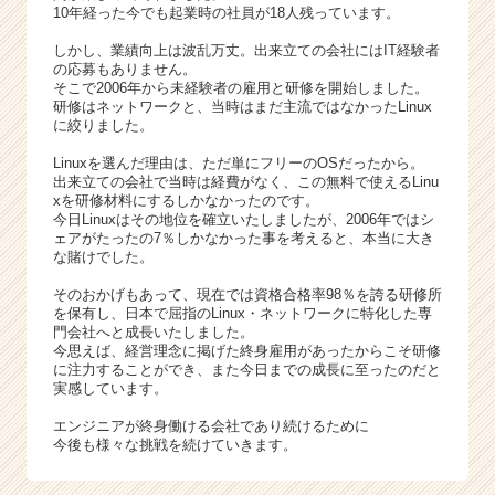
ア
10年経った今でも起業時の社員が18人残っています。
（C
しかし、業績向上は波乱万丈。出来立ての会社にはIT経験者
h
の応募もありません。
e
そこで2006年から未経験者の雇用と研修を開始しました。
e
研修はネットワークと、当時はまだ主流ではなかったLinux
r
に絞りました。
C
Linuxを選んだ理由は、ただ単にフリーのOSだったから。
a
出来立ての会社で当時は経費がなく、この無料で使えるLinu
r
xを研修材料にするしかなかったのです。
e
今日Linuxはその地位を確立いたしましたが、2006年ではシ
e
ェアがたったの7％しかなかった事を考えると、本当に大き
な賭けでした。
r）
そのおかげもあって、現在では資格合格率98％を誇る研修所
を保有し、日本で屈指のLinux・ネットワークに特化した専
門会社へと成長いたしました。
今思えば、経営理念に掲げた終身雇用があったからこそ研修
に注力することができ、また今日までの成長に至ったのだと
実感しています。
エンジニアが終身働ける会社であり続けるために
今後も様々な挑戦を続けていきます。