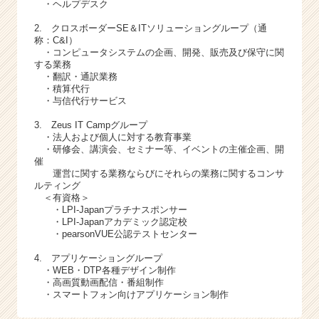
・ヘルプデスク
2. クロスボーダーSE＆ITソリューショングループ（通
称：C&I）
・コンピュータシステムの企画、開発、販売及び保守に関
する業務
・翻訳・通訳業務
・積算代行
・与信代行サービス
3. Zeus IT Campグループ
・法人および個人に対する教育事業
・研修会、講演会、セミナー等、イベントの主催企画、開
催
運営に関する業務ならびにそれらの業務に関するコンサ
ルティング
＜有資格＞
・LPI-Japanプラチナスポンサー
・LPI-Japanアカデミック認定校
・pearsonVUE公認テストセンター
4. アプリケーショングループ
・WEB・DTP各種デザイン制作
・高画質動画配信・番組制作
・スマートフォン向けアプリケーション制作