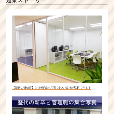
起業ストーリー
る
想
い
は
ど
こ
に
も
負
け
ま
せ
ん！！
|
ベ
ン
【新宿の研修所】入社後約2か月間で2つの資格が取得できます
チ
ャ
ー・
成
長