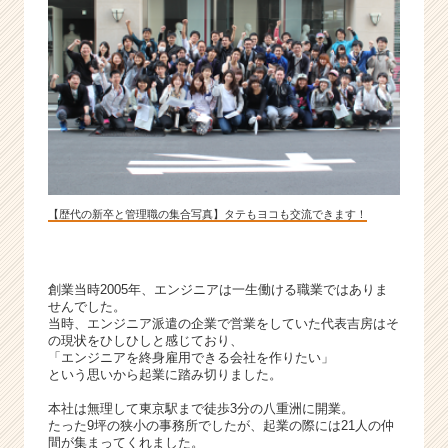
企
業
か
ら
ス
カ
ウ
ト
が
届
【歴代の新卒と管理職の集合写真】タテもヨコも交流できます！
く
就
活
サ
創業当時2005年、エンジニアは一生働ける職業ではありま
イ
せんでした。
当時、エンジニア派遣の企業で営業をしていた代表吉房はそ
ト
の現状をひしひしと感じており、
チ
「エンジニアを終身雇用できる会社を作りたい」
ア
という思いから起業に踏み切りました。
キ
本社は無理して東京駅まで徒歩3分の八重洲に開業。
ャ
たった9坪の狭小の事務所でしたが、起業の際には21人の仲
リ
間が集まってくれました。