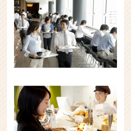
ィ
ン
グ
カ
ン
パ
ニ
ー
で
「百
戦
錬
磨
の
人」
へ！！
|
ベ
ン
チ
ャ