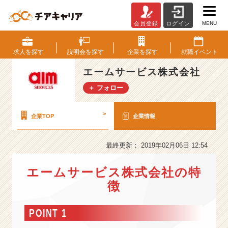
MENU
会員登録
ログイン
エ
ー
ム
求人を
探す
説明会を
探す
企業を
探す
就職
イベント
サ
ー
エームサービス株式会社
ビ
＋ フォロー
ス
株
式
>
企業TOP
企業情報
会
社
の
最終更新： 2019年02月06日 12:54
会
社
エームサービス株式会社の特
情
徴
報
-
POINT 1
売