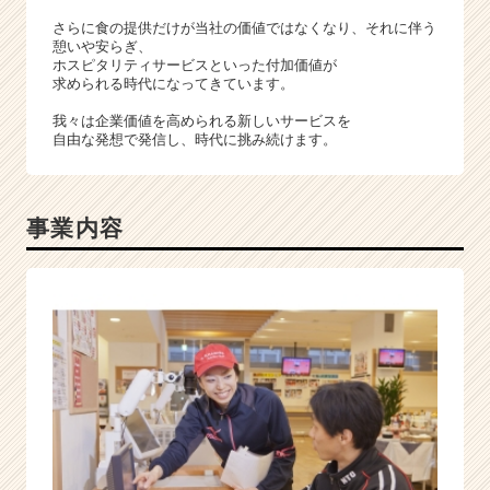
キ
さらに食の提供だけが当社の価値ではなくなり、それに伴う
ャ
憩いや安らぎ、
リ
ホスピタリティサービスといった付加価値が
ア
求められる時代になってきています。
（C
h
我々は企業価値を高められる新しいサービスを
自由な発想で発信し、時代に挑み続けます。
e
e
r
C
事業内容
a
r
e
e
r）