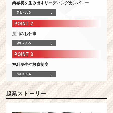
り
業界初を生み出すリーディングカンパニー
上
げ
詳しく見る
【日
POINT 2
本
ト
ッ
注目のお仕事
プ
ク
詳しく見る
ラ
POINT 3
ス】！
業
福利厚生や教育制度
界
初
詳しく見る
を
生
み
出
起業ストーリー
す
リ
ー
デ