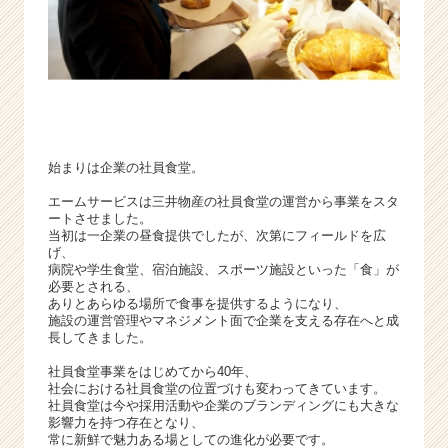
ー・
成
長
企
業
か
ら
ス
始まりは企業の社員食堂。
カ
ウ
エームサービスは三井物産の社員食堂の運営から事業をスタ
ートさせました。
ト
当初は一企業の昼食提供でしたが、次第にフィールドを広
が
げ、
届
病院や学生食堂、宿泊施設、スポーツ施設といった「食」が
く
必要とされる、
ありとあらゆる場所で食事を提供するようになり、
就
施設の運営管理やマネジメント面で企業を支える存在へと成
活
長してきました。
サ
イ
社員食堂事業をはじめてから40年、
社会における社員食堂の位置づけも変わってきています。
ト
社員食堂は今や採用活動や企業のブランディングにも大きな
チ
影響力を持つ存在となり、
ア
常に新鮮で魅力ある場としての進化が必要です。