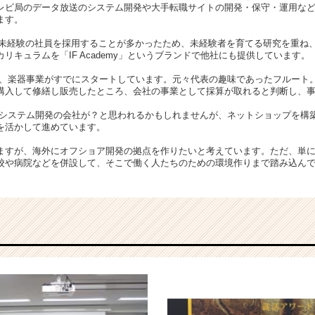
レビ局のデータ放送のシステム開発や大手転職サイトの開発・保守・運用な
ます。
々未経験の社員を採用することが多かったため、未経験者を育てる研究を重ね
リキュラムを「IF Academy」というブランドで他社にも提供しています。
、楽器事業がすでにスタートしています。元々代表の趣味であったフルート
購入して修繕し販売したところ、会社の事業として採算が取れると判断し、
システム開発の会社が？と思われるかもしれませんが、ネットショップを構
を活かして進めています。
ますが、海外にオフショア開発の拠点を作りたいと考えています。ただ、単
校や病院などを併設して、そこで働く人たちのための環境作りまで踏み込ん