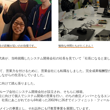
士の距離が近いのが自慢です。
愉快な仲間たちがたくさん！
代表が、当時就職したシステム開発会社の社長を見ていて「社長になると楽
て、営業力を付けるために、営業会社にも転職をしました。完全成果報酬型
しながらの生活をしていました。
に向けて踏ん張りました。
ループ会社にシステム開発会社が設立され、そちらに移籍。
立に向けて個人でシステム開発の営業を行い、のちの創立メンバーとなるエ
社長にあこがれてから6年経った2002年に26才でインフィニット・フィー
メインの事業とし、それ以外にもIT教育事業を展開しています。