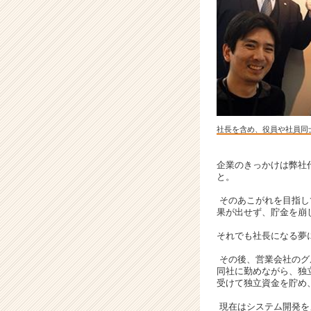
成
長
企
業
か
ら
ス
カ
ウ
社長を含め、役員や社員同
ト
が
届
企業のきっかけは弊社
と。
く
就
そのあこがれを目指し
活
果が出せず、貯金を崩
サ
イ
それでも社長になる夢
ト
その後、営業会社のグ
チ
同社に勤めながら、独
ア
受けて独立資金を貯め、
キ
現在はシステム開発を
ャ