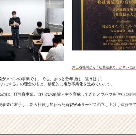
第三者機関から「社員結束力」が高いと評
発がメインの事業です。でも、きっと数年後は、違うはず。
カタチにする』の理念のもと、積極的に複数事業化を進めています。
るのは、IT教育事業。自社の未経験人材を育成してきたノウハウを他社に提
売事業に着手し、新入社員も加わった新規Webサービスの立ち上げも進行中