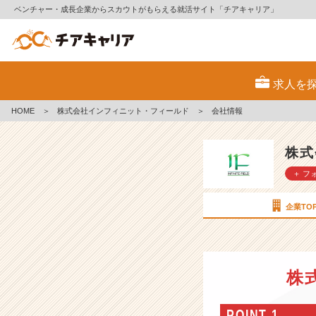
ベンチャー・成長企業からスカウトがもらえる就活サイト「チアキャリア」
株
式
求人を
会
社
HOME
＞
株式会社インフィニット・フィールド
＞
会社情報
イ
ン
フ
株式
ィ
＋ フ
ニ
ッ
ト・
企業TO
フ
ィ
ー
ル
株
ド
の
会
POINT 1