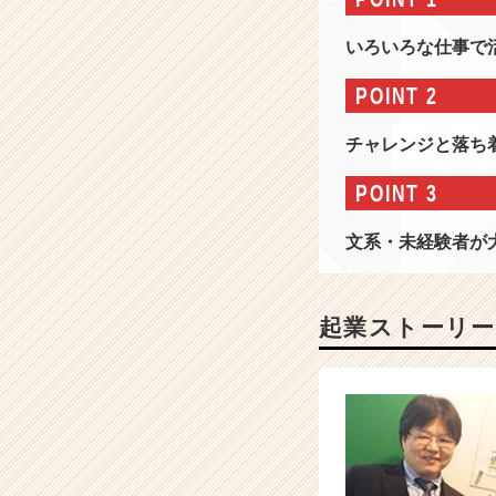
社
情
いろいろな仕事で
報
-
POINT 2
読
み
チャレンジと落ち
書
き
POINT 3
プ
ロ
文系・未経験者が
グ
ラ
ミ
ン
起業ストーリー
グ！
|
ベ
ン
チ
ャ
ー・