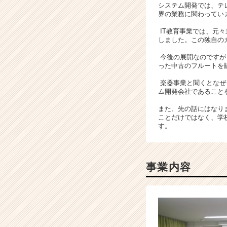
システム開発では、テ
リ
界の業務に関わってい
ア
（C
IT教育事業では、元
しました。この独自のカ
h
e
今後の展開なのですが
e
った中古のフルートを
r
楽器事業と聞くとなぜ
C
ム開発会社であること
a
r
また、先の話にはなり
e
ことだけではなく、学
e
す。
r）
事業内容