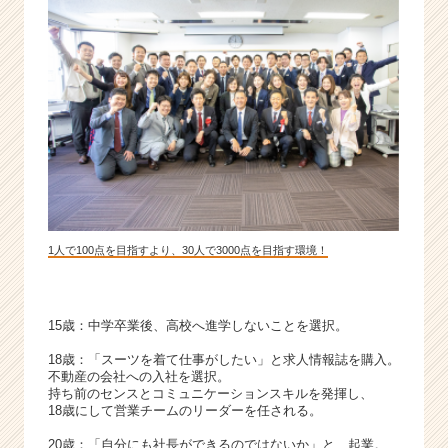
ー・
成
長
企
業
か
ら
ス
カ
ウ
ト
が
1人で100点を目指すより、30人で3000点を目指す環境！
届
く
就
15歳：中学卒業後、高校へ進学しないことを選択。
活
サ
18歳：「スーツを着て仕事がしたい」と求人情報誌を購入。
イ
不動産の会社への入社を選択。
ト
持ち前のセンスとコミュニケーションスキルを発揮し、
チ
18歳にして営業チームのリーダーを任される。
ア
20歳：「自分にも社長ができるのではないか」と、起業。