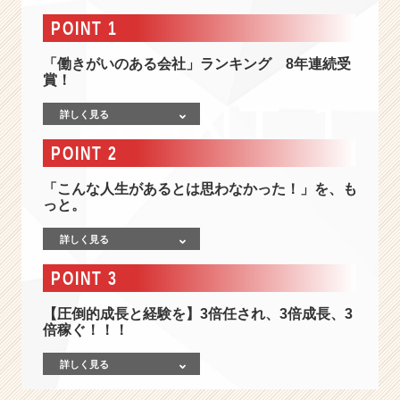
社
情
POINT 1
報
-
「働きがいのある会社」ランキング 8年連続受
《2
賞！
0
詳しく見る
代
で
POINT 2
1
0
「こんな人生があるとは思わなかった！」を、も
0
っと。
0
万
詳しく見る
円！》
誰
POINT 3
に
も
【圧倒的成長と経験を】3倍任され、3倍成長、3
負
倍稼ぐ！！！
け
な
詳しく見る
い
唯