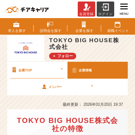
MENU
会員登録
ログイン
T
O
K
求人を
探す
説明会を
探す
企業を
探す
就職
イベント
Y
TOKYO BIG HOUSE株
O
式会社
B
I
＋ フォロー
G
H
>
企業TOP
企業情報
O
U
S
>
メンバー
E
株
最終更新： 2026年01月20日 19:37
式
会
社
TOKYO BIG HOUSE株式会
の
社の特徴
会