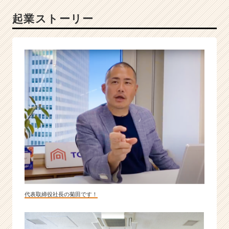
一
起業ストーリー
無
二
の
営
業
力
を、
最
速
で
身
に
つ
け
る！
|
ベ
代表取締役社長の菊田です！
ン
チ
ャ