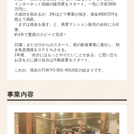
キ
インターネット回線の販売業をスタート。一気に月収3000
ャ
万円に。
リ
大成功を収めるが、2年ほどで事業が傾き、借金4000万円を
抱えて倒産。
ア
「まずは借金を返す」と、再度マンション販売の会社に入社
（C
後、
h
約1年で驚異のスピード完済！
e
22歳：またゼロからのスタート。初の飲食事業に進出し、焼
e
き鳥居酒屋をＯＰＥＮさせる。
r
1年後、「自分にはもっとやりたいことがある」と思い立ち
C
お店を人に譲り自分は不動産業をスタート。
a
これが、現在のTOKYO BIG HOUSEの始まりです。
r
e
e
r）
事業内容