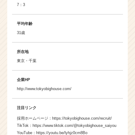
7：3
平均年齢
31歳
所在地
東京・千葉
企業HP
http://www.tokyobighouse.com/
注目リンク
採用ホームページ：
https://tokyobighouse.com/recruit/
TikTok：
https://www.tiktok.com/@tokyobighouse_saiyou
YouTube：
https://youtu.be/lyhjz0cm8Bo