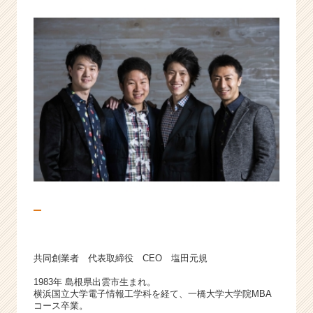
企
業
か
ら
ス
カ
ウ
ト
が
届
く
就
活
サ
イ
ト
チ
共同創業者 代表取締役 CEO 塩田元規
ア
キ
1983年 島根県出雲市生まれ。
ャ
横浜国立大学電子情報工学科を経て、一橋大学大学院MBA
コース卒業。
リ