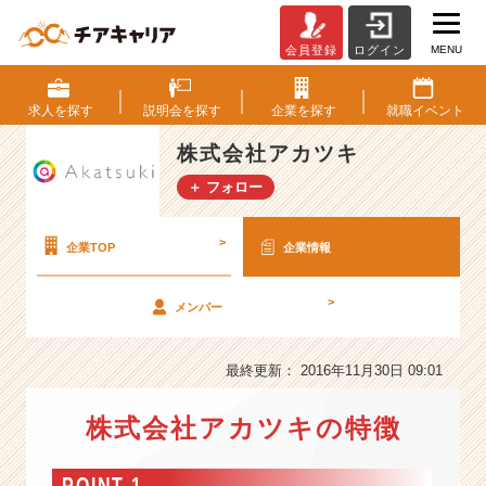
MENU
会員登録
ログイン
株
式
会
求人を
探す
説明会を
探す
企業を
探す
就職
イベント
社
ア
株式会社アカツキ
カ
＋ フォロー
ツ
キ
の
>
企業TOP
企業情報
会
社
>
メンバー
情
報
-
最終更新： 2016年11月30日 09:01
百
年
株式会社アカツキの特徴
後、
世
界
POINT 1