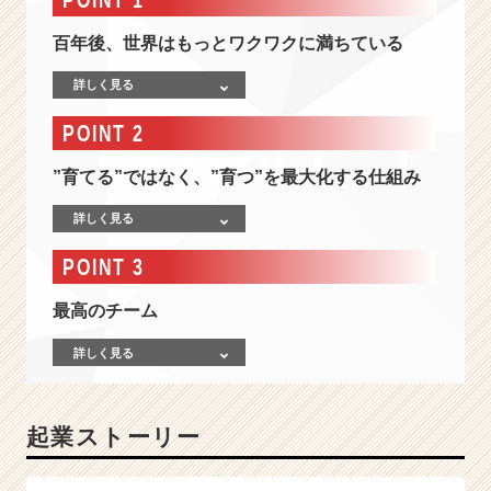
は
も
百年後、世界はもっとワクワクに満ちている
っ
と
詳しく見る
ワ
ク
POINT 2
ワ
ク
”育てる”ではなく、”育つ”を最大化する仕組み
に
満
詳しく見る
ち
て
POINT 3
い
る
最高のチーム
|
ベ
詳しく見る
ン
チ
ャ
起業ストーリー
ー・
成
長