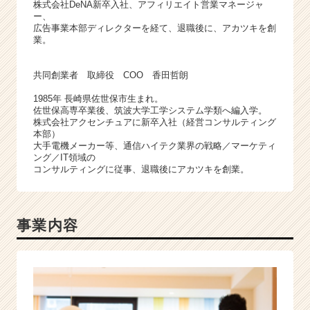
株式会社DeNA新卒入社、アフィリエイト営業マネージャ
ア
ー、
（C
広告事業本部ディレクターを経て、退職後に、アカツキを創
h
業。
e
e
共同創業者 取締役 COO 香田哲朗
r
C
1985年 長崎県佐世保市生まれ。
a
佐世保高専卒業後、筑波大学工学システム学類へ編入学。
株式会社アクセンチュアに新卒入社（経営コンサルティング
r
本部）
e
大手電機メーカー等、通信ハイテク業界の戦略／マーケティ
e
ング／IT領域の
r）
コンサルティングに従事、退職後にアカツキを創業。
事業内容