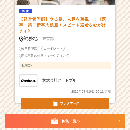
企
転職
業
＃
【経営管理部】やる気、人柄を重視！！《既
W
卒・第二新卒大歓迎！スピード選考を心がけ
e
ます》
b
勤務地：
東京都
広
告
経営管理部
コーポレート
＃
新規事業の推進・マーケティング
メ
私服OK
デ
ィ
ア
株式会社アートブルー
事
業
2023年05月26日 15:12 更新
＃
医
ブックマーク
療
|
ベ
募集一覧へ
ン