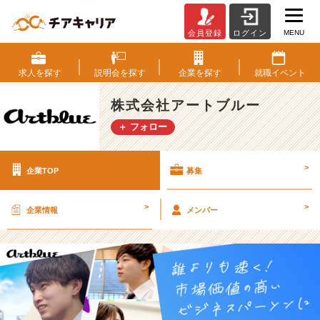
MENU
会員登録
ログイン
株
式
会
求人を
探す
説明会を
探す
企業を
探す
就職
イベント
社
ア
株式会社アートブルー
ー
＋ フォロー
ト
ブ
ル
>
企業TOP
募集
ー
の
採
>
>
企業情報
メンバー
用/
求
人
-
【前
年
比