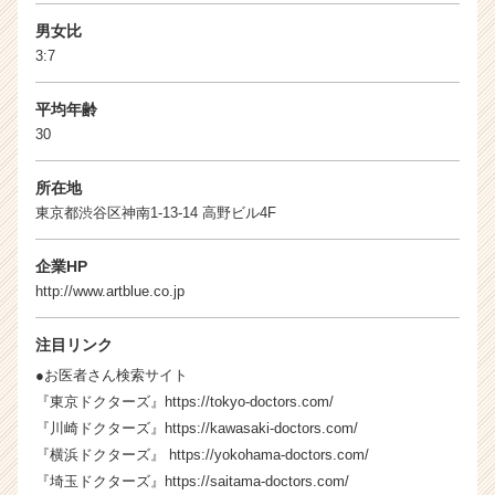
チ
ア
男女比
キ
3:7
ャ
リ
平均年齢
ア
30
（C
h
所在地
e
東京都渋谷区神南1-13-14 高野ビル4F
e
r
C
企業HP
a
http://www.artblue.co.jp
r
e
注目リンク
e
●お医者さん検索サイト
r）
『東京ドクターズ』
https://tokyo-doctors.com/
『川崎ドクターズ』
https://kawasaki-doctors.com/
『横浜ドクターズ』
https://yokohama-doctors.com/
『埼玉ドクターズ』
https://saitama-doctors.com/