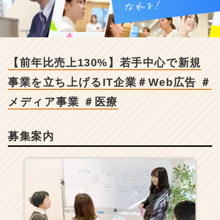
売
上
1
3
0%】
若
【前年比売上130%】若手中心で新規
手
中
事業を立ち上げるIT企業＃Web広告 ＃
心
で
メディア事業 ＃医療
新
規
事
募集案内
業
を
立
ち
上
げ
る
I
T