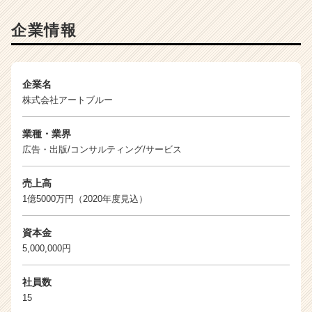
チ
ャ
企業情報
ー・
成
長
企
企業名
業
株式会社アートブルー
か
ら
業種・業界
ス
広告・出版/コンサルティング/サービス
カ
ウ
売上高
ト
が
1億5000万円（2020年度見込）
届
く
資本金
就
5,000,000円
活
サ
社員数
イ
15
ト