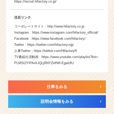
https://recruit.hifactory.co.jp/
注目リンク
コーポレートサイト：
http://www.hifactory.co.jp
Instagram :
https://www.instagram.com/hifactory_official/
Facebook :
https://www.facebook.com/hifactory/
Twitter：
https://twitter.com/hifactorycojp
人事Twitter：
https://twitter.com/HifactoryR
TV番組出演動画 :
https://www.youtube.com/playlist?list=
PLMSt2YIPArAJQLjRNYZirlfWI-EgwUfU
仕事をみる
説明会情報をみる