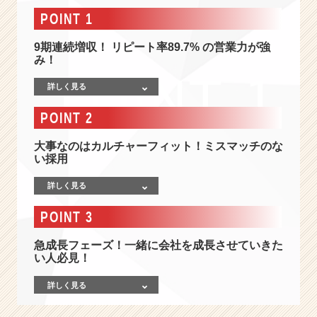
ス
POINT 1
ピ
ー
9期連続増収！ リピート率89.7% の営業力が強
ド
み！
の
あ
詳しく見る
る
ベ
POINT 2
ン
チ
大事なのはカルチャーフィット！ミスマッチのな
ャ
い採用
ー
企
詳しく見る
業
N
POINT 3
o.
1」
急成長フェーズ！一緒に会社を成長させていきた
受
い人必見！
賞!!
会
詳しく見る
社
と