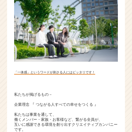
企
業
か
ら
ス
カ
ウ
ト
が
届
く
就
「一体感」というワードが刺さる人にはピッタリです！
活
サ
イ
私たちが掲げるもの－
ト
チ
企業理念 『 つながる人すべての幸せをつくる 』
ア
私たちは事業を通して、
キ
働くメンバー・家族・お客様など、繋がる全員が、
ャ
互いに感謝できる環境を創り出すクリエイティブカンパニー
リ
です。