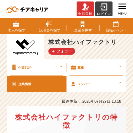
MENU
会員登録
ログイン
株
式
会
求人を
探す
説明会を
探す
企業を
探す
就職
イベント
社
ハ
株式会社ハイファクトリ
イ
＋ フォロー
フ
ァ
ク
>
>
企業TOP
募集
ト
リ
>
企業情報
メンバー
の
会
社
最終更新： 2026年07月27日 13:18
情
報
株式会社ハイファクトリの特
-
「成
徴
長