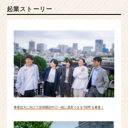
共
起業ストーリー
に
圧
倒
的
な
成
長
を
遂
げ
よ
う！！
|
ベ
ン
チ
ャ
事業拡大に向けて採用継続中◎一緒に成長できる"仲間"を募集！
ー・
成
長