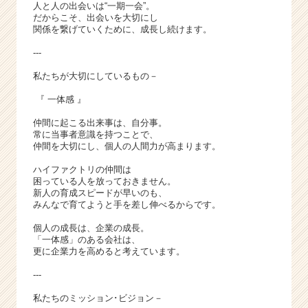
ア
人と人の出会いは“一期一会”。
（C
だからこそ、出会いを大切にし
関係を繋げていくために、成長し続けます。
h
e
---
e
r
私たちが大切にしているもの－
C
『 一体感 』
a
r
仲間に起こる出来事は、自分事。
e
常に当事者意識を持つことで、
仲間を大切にし、個人の人間力が高まります。
e
r）
ハイファクトリの仲間は
困っている人を放っておきません。
新人の育成スピードが早いのも、
みんなで育てようと手を差し伸べるからです。
個人の成長は、企業の成長。
「一体感」のある会社は、
更に企業力を高めると考えています。
---
私たちのミッション･ビジョン－