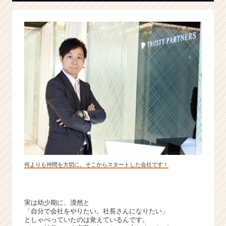
を
武
器
に、
2
0
2
0
年
I
P
O
を
見
据
何よりも仲間を大切に。そこからスタートした会社です！
え
る
エ
ク
実は幼少期に、漠然と
セ
「自分で会社をやりたい。社長さんになりたい」
としゃべっていたのは覚えているんです。
レ