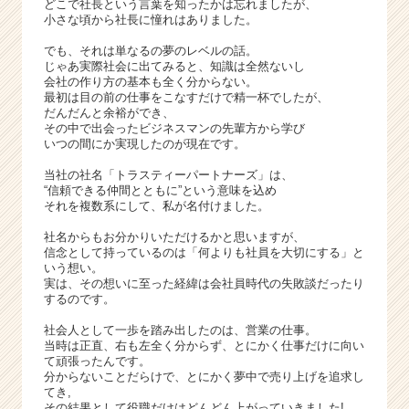
どこで社長という言葉を知ったかは忘れましたが、
ン
小さな頃から社長に憧れはありました。
ト
ベ
でも、それは単なるの夢のレベルの話。
じゃあ実際社会に出てみると、知識は全然ないし
ン
会社の作り方の基本も全く分からない。
チ
最初は目の前の仕事をこなすだけで精一杯でしたが、
ャ
だんだんと余裕ができ、
ー！
その中で出会ったビジネスマンの先輩方から学び
いつの間にか実現したのが現在です。
|
ベ
当社の社名「トラスティーパートナーズ」は、
ン
“信頼できる仲間とともに”という意味を込め
チ
それを複数系にして、私が名付けました。
ャ
社名からもお分かりいただけるかと思いますが、
ー・
信念として持っているのは「何よりも社員を大切にする」と
成
いう想い。
長
実は、その想いに至った経緯は会社員時代の失敗談だったり
企
するのです。
業
社会人として一歩を踏み出したのは、営業の仕事。
か
当時は正直、右も左全く分からず、とにかく仕事だけに向い
ら
て頑張ったんです。
ス
分からないことだらけで、とにかく夢中で売り上げを追求し
てき,
カ
その結果として役職だけはどんどん上がっていきました!