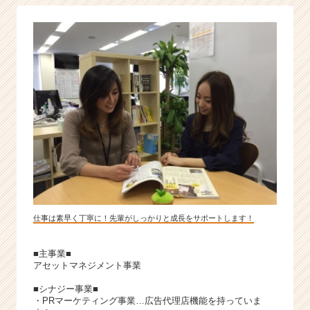
a
r
e
e
r）
仕事は素早く丁寧に！先輩がしっかりと成長をサポートします！
■主事業■
アセットマネジメント事業
■シナジー事業■
・PRマーケティング事業…広告代理店機能を持っていま