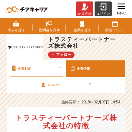
MENU
会員登録
ログイン
ト
ラ
ス
求人を
探す
説明会を
探す
企業を
探す
就職
イベント
テ
トラスティーパートナー
ィ
ズ株式会社
ー
パ
＋ フォロー
ー
ト
>
企業TOP
企業情報
ナ
ー
ズ
>
メンバー
株
式
最終更新： 2018年02月07日 14:54
会
社
の
トラスティーパートナーズ株
会
式会社の特徴
社