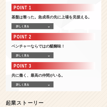
情
報
POINT 1
-
急
基盤は整った。急成長の先に上場を見据える。
成
長
詳しく見る
の
POINT 2
基
礎
ベンチャーならではの醍醐味！
作
り
詳しく見る
完
了！
POINT 3
売
れ
共に働く、最高の仲間がいる。
る
仕
詳しく見る
組
み
と
社
起業ストーリー
風