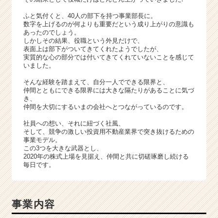
ウ
ト
ふと気付くと、40人の部下を持つ事業部長に。
が
数字を上げるのが何よりも重要だという成り上がりの意識も
あったのでしょう。
届
しかしその結果、役職という外見だけで、
く
表面上は部下がついてきてくれたようでしたが、
就
実質的な心の部分では付いてきてくれていないことを感じて
活
いました。
サ
そんな経験を踏まえて、自分一人でできる限界と、
イ
仲間とともにできる限界には大きな隔たりがあることに気づ
ト
き、
チ
仲間を大切にするいまの会社へとつながっているのです。
ア
社員への想い、それに紐づく社風、
キ
そして、競争の激しい投資用不動産業界で突き抜けるための
ャ
事業モデル。
リ
この3つを大きな武器とし、
ア
2020年の株式上場を見据え、仲間と共に切磋琢磨し続ける
毎日です。
（C
h
e
e
事業内容
r
C