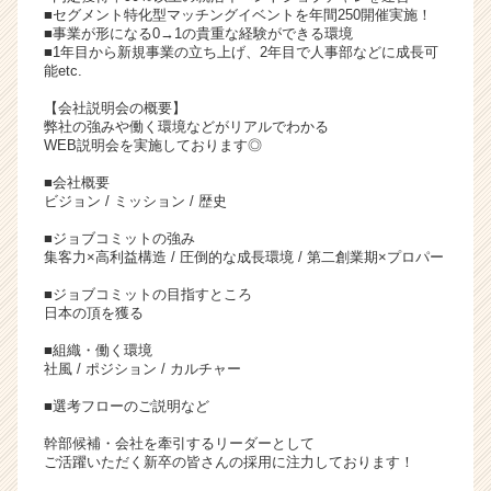
■セグメント特化型マッチングイベントを年間250開催実施！
■事業が形になる0→1の貴重な経験ができる環境
■1年目から新規事業の立ち上げ、2年目で人事部などに成長可
能etc.
【会社説明会の概要】
弊社の強みや働く環境などがリアルでわかる
WEB説明会を実施しております◎
■会社概要
ビジョン / ミッション / 歴史
■ジョブコミットの強み
集客力×高利益構造 / 圧倒的な成長環境 / 第二創業期×プロパー
■ジョブコミットの目指すところ
日本の頂を獲る
■組織・働く環境
社風 / ポジション / カルチャー
■選考フローのご説明など
幹部候補・会社を牽引するリーダーとして
ご活躍いただく新卒の皆さんの採用に注力しております！