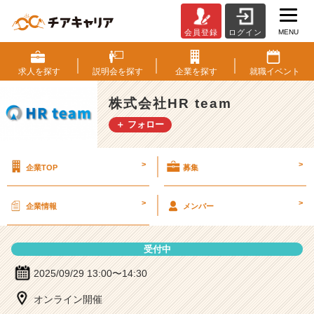
MENU
会員登録
ログイン
株
式
会
求人を
探す
説明会を
探す
企業を
探す
就職
イベント
社
H
株式会社HR team
R
＋ フォロー
t
e
a
>
>
企業TOP
募集
m
の
説
>
>
企業情報
メンバー
明
会
詳
受付中
細
|
2025/09/29 13:00〜14:30
ベ
オンライン開催
ン