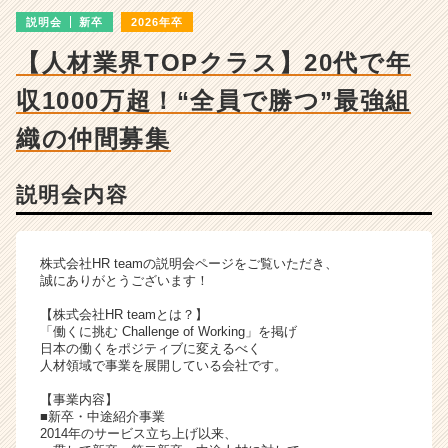
チ
説明会
新卒
2026年卒
ャ
ー・
【人材業界TOPクラス】20代で年
成
長
収1000万超！“全員で勝つ”最強組
企
業
織の仲間募集
か
ら
説明会内容
ス
カ
ウ
ト
株式会社HR teamの説明会ページをご覧いただき、
が
誠にありがとうございます！
届
【株式会社HR teamとは？】
く
「働くに挑む Challenge of Working」を掲げ
就
日本の働くをポジティブに変えるべく
活
人材領域で事業を展開している会社です。
サ
【事業内容】
イ
■新卒・中途紹介事業
ト
2014年のサービス立ち上げ以来、
チ