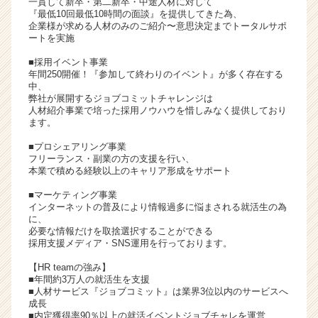
一貫して新卒・第二新卒・中途人材に対して
ア
『最低10回最低10時間の面談』を提供してきた為、
企業様が求める人材のみのご紹介〜意思決定までトータルサポ
キ
ートを実施
ャ
リ
■採用イベント事業
ア
年間250開催！『参加して終わりのイベント』が多く存在する
中、
（C
弊社が展開するジョブコミットチャレンジは
h
人材紹介事業で培った採用ノウハウを惜しみなく提供しており
e
ます。
e
■プロシェアリング事業
r
フリーランス・副業の方の支援を行い、
C
本業で積める経験以上のキャリア形成をサポート
a
r
■マーケティング事業
インターネットの普及により情報過多に悩まされる就活生の為
e
に、
e
必要な情報だけを取捨選択することができる
r）
採用支援メディア・SNS運用を行っております。
【HR teamの強み】
■年間約3万人の就活生を支援
■人材サービス『ジョブコミット』は業界3位以内のサービスへ
成長
■内定獲得率90％以上の就活イベントジョブチャレを運営