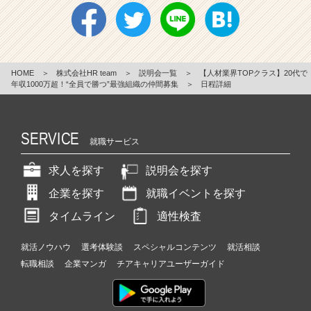
HOME
＞
株式会社HR team
＞
説明会一覧
＞
【人材業界TOPクラス】20代で
年収1000万超！“全員で勝つ”最強組織の仲間募集
＞
日程詳細
SERVICE
就職サービス
求人を探す
説明会を探す
企業を探す
就職イベントを探す
タイムライン
適性検査
就活ノウハウ
選考体験談
スペシャルコンテンツ
就活相談
転職相談
企業マンガ
チアキャリアユーザーガイド