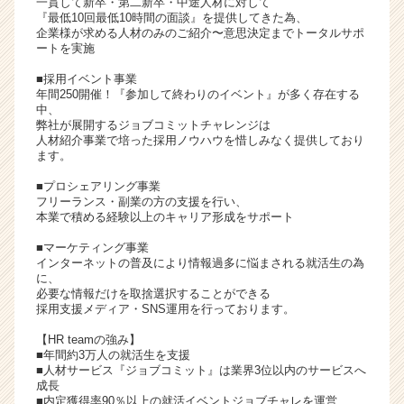
一貫して新卒・第二新卒・中途人材に対して
ア
『最低10回最低10時間の面談』を提供してきた為、
企業様が求める人材のみのご紹介〜意思決定までトータルサポ
キ
ートを実施
ャ
リ
■採用イベント事業
ア
年間250開催！『参加して終わりのイベント』が多く存在する
中、
（C
弊社が展開するジョブコミットチャレンジは
h
人材紹介事業で培った採用ノウハウを惜しみなく提供しており
e
ます。
e
■プロシェアリング事業
r
フリーランス・副業の方の支援を行い、
C
本業で積める経験以上のキャリア形成をサポート
a
r
■マーケティング事業
インターネットの普及により情報過多に悩まされる就活生の為
e
に、
e
必要な情報だけを取捨選択することができる
r）
採用支援メディア・SNS運用を行っております。
【HR teamの強み】
■年間約3万人の就活生を支援
■人材サービス『ジョブコミット』は業界3位以内のサービスへ
成長
■内定獲得率90％以上の就活イベントジョブチャレを運営