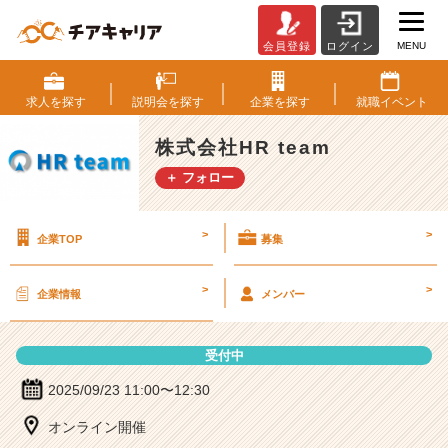
MENU
会員登録
ログイン
株
式
会
求人を
探す
説明会を
探す
企業を
探す
就職
イベント
社
H
株式会社HR team
R
＋ フォロー
t
e
a
>
>
企業TOP
募集
m
の
説
>
>
企業情報
メンバー
明
会
詳
受付中
細
|
2025/09/23 11:00〜12:30
ベ
オンライン開催
ン