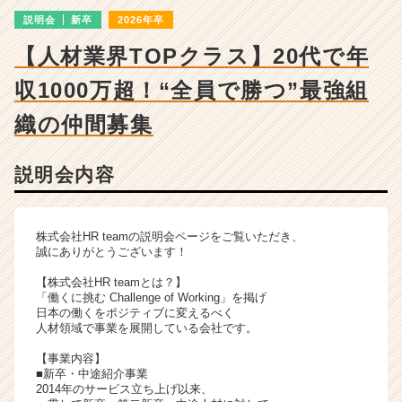
チ
説明会
新卒
2026年卒
ャ
ー・
【人材業界TOPクラス】20代で年
成
長
収1000万超！“全員で勝つ”最強組
企
業
織の仲間募集
か
ら
説明会内容
ス
カ
ウ
ト
株式会社HR teamの説明会ページをご覧いただき、
が
誠にありがとうございます！
届
【株式会社HR teamとは？】
く
「働くに挑む Challenge of Working」を掲げ
就
日本の働くをポジティブに変えるべく
活
人材領域で事業を展開している会社です。
サ
【事業内容】
イ
■新卒・中途紹介事業
ト
2014年のサービス立ち上げ以来、
チ