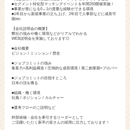
■セグメント特化型マッチングイベントを年間250開催実施！
■事業が形になる0→1の貴重な経験ができる環境
■1年目から新規事業の立ち上げ、2年目で人事部などに成長可
能etc.
【会社説明会の概要】
弊社の強みや働く環境などがリアルでわかる
WEB説明会を実施しております◎
■会社概要
ビジョン / ミッション / 歴史
■ジョブコミットの強み
集客力×高利益構造 / 圧倒的な成長環境 / 第二創業期×プロパー
■ジョブコミットの目指すところ
日本の頂を獲る
■組織・働く環境
社風 / ポジション / カルチャー
■選考フローのご説明など
幹部候補・会社を牽引するリーダーとして
ご活躍いただく新卒の皆さんの採用に注力しております！