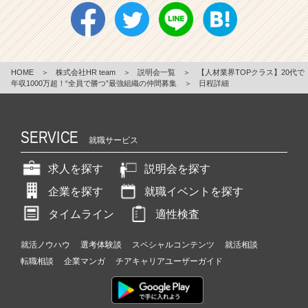
HOME
＞
株式会社HR team
＞
説明会一覧
＞
【人材業界TOPクラス】20代で
年収1000万超！“全員で勝つ”最強組織の仲間募集
＞
日程詳細
SERVICE
就職サービス
求人を探す
説明会を探す
企業を探す
就職イベントを探す
タイムライン
適性検査
就活ノウハウ
選考体験談
スペシャルコンテンツ
就活相談
転職相談
企業マンガ
チアキャリアユーザーガイド