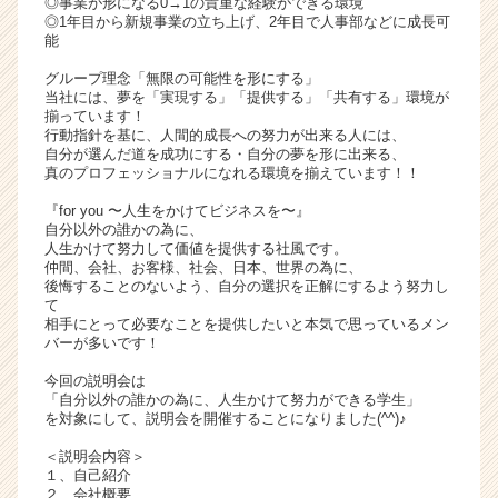
◎事業が形になる0→1の貴重な経験ができる環境
ア
◎1年目から新規事業の立ち上げ、2年目で人事部などに成長可
能
キ
ャ
グループ理念「無限の可能性を形にする」
リ
当社には、夢を「実現する」「提供する」「共有する」環境が
ア
揃っています！
行動指針を基に、人間的成長への努力が出来る人には、
（C
自分が選んだ道を成功にする・自分の夢を形に出来る、
h
真のプロフェッショナルになれる環境を揃えています！！
e
e
『for you 〜人生をかけてビジネスを〜』
自分以外の誰かの為に、
r
人生かけて努力して価値を提供する社風です。
C
仲間、会社、お客様、社会、日本、世界の為に、
a
後悔することのないよう、自分の選択を正解にするよう努力し
r
て
相手にとって必要なことを提供したいと本気で思っているメン
e
バーが多いです！
e
r）
今回の説明会は
「自分以外の誰かの為に、人生かけて努力ができる学生」
を対象にして、説明会を開催することになりました(^^)♪
＜説明会内容＞
１、自己紹介
２、会社概要