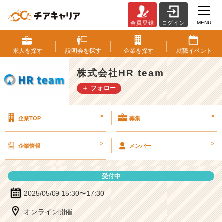
MENU
会員登録
ログイン
株
式
会
求人を
探す
説明会を
探す
企業を
探す
就職
イベント
社
H
株式会社HR team
R
＋ フォロー
t
e
a
>
>
企業TOP
募集
m
の
説
>
>
企業情報
メンバー
明
会
詳
受付中
細
|
2025/05/09 15:30〜17:30
ベ
オンライン開催
ン