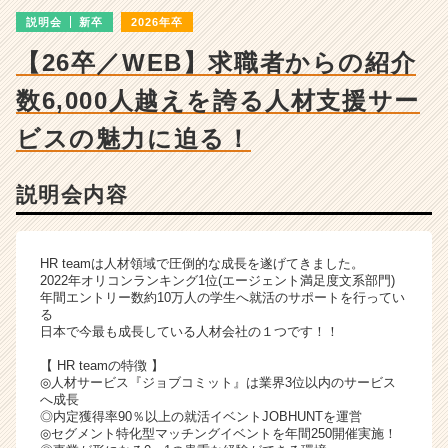
チ
説明会
新卒
2026年卒
ャ
ー・
【26卒／WEB】求職者からの紹介
成
長
数6,000人越えを誇る人材支援サー
企
業
ビスの魅力に迫る！
か
ら
説明会内容
ス
カ
ウ
ト
HR teamは人材領域で圧倒的な成長を遂げてきました。
が
2022年オリコンランキング1位(エージェント満足度文系部門)
年間エントリー数約10万人の学生へ就活のサポートを行ってい
届
る
く
日本で今最も成長している人材会社の１つです！！
就
活
【 HR teamの特徴 】
◎人材サービス『ジョブコミット』は業界3位以内のサービス
サ
へ成長
イ
◎内定獲得率90％以上の就活イベントJOBHUNTを運営
ト
◎セグメント特化型マッチングイベントを年間250開催実施！
チ