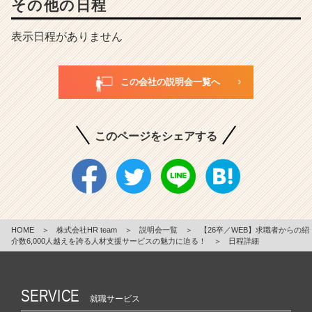
その他の日程
表示日程がありません
この会社の説明会一覧へ
このページをシェアする
HOME
＞
株式会社HR team
＞
説明会一覧
＞
【26卒／WEB】求職者からの紹
介数6,000人越えを誇る人材支援サービスの魅力に迫る！
＞
日程詳細
SERVICE
就職サービス