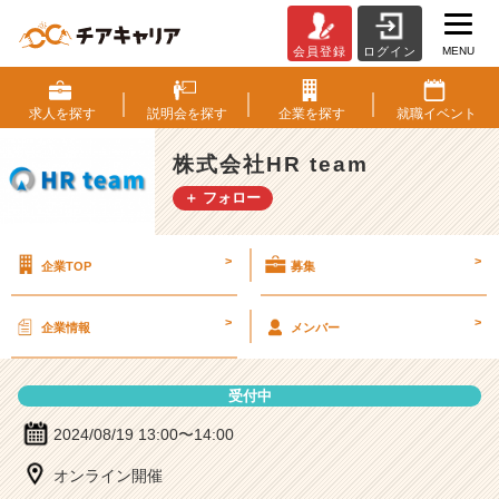
MENU
会員登録
ログイン
株
式
会
求人を
探す
説明会を
探す
企業を
探す
就職
イベント
社
H
株式会社HR team
R
＋ フォロー
t
e
a
>
>
企業TOP
募集
m
の
説
>
>
企業情報
メンバー
明
会
詳
受付中
細
|
2024/08/19 13:00〜14:00
ベ
オンライン開催
ン