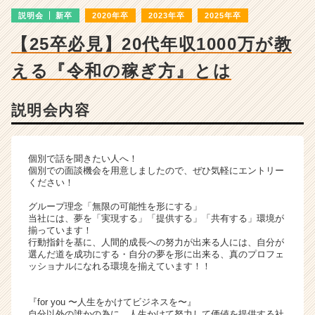
チ
説明会
新卒
2020年卒
2023年卒
2025年卒
ャ
ー・
【25卒必見】20代年収1000万が教
成
長
える『令和の稼ぎ方』とは
企
業
か
説明会内容
ら
ス
カ
個別で話を聞きたい人へ！
ウ
個別での面談機会を用意しましたので、ぜひ気軽にエントリー
ト
ください！
が
グループ理念「無限の可能性を形にする」
届
当社には、夢を「実現する」「提供する」「共有する」環境が
く
揃っています！
就
行動指針を基に、人間的成長への努力が出来る人には、自分が
選んだ道を成功にする・自分の夢を形に出来る、真のプロフェ
活
ッショナルになれる環境を揃えています！！
サ
イ
ト
『for you 〜人生をかけてビジネスを〜』
チ
自分以外の誰かの為に、人生かけて努力して価値を提供する社