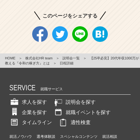
このページをシェアする
HOME
＞
株式会社HR team
＞
説明会一覧
＞
【25卒必見】20代年収1000万が
教える『令和の稼ぎ方』とは
＞
日程詳細
SERVICE
就職サービス
求人を探す
説明会を探す
企業を探す
就職イベントを探す
タイムライン
適性検査
就活ノウハウ
選考体験談
スペシャルコンテンツ
就活相談