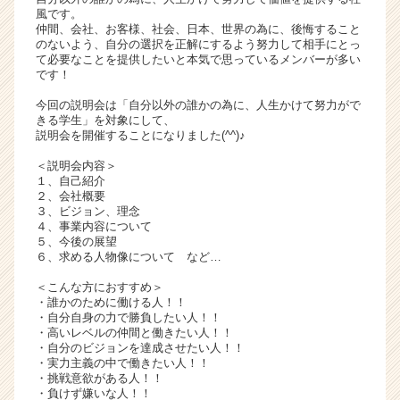
風です。
ア
仲間、会社、お客様、社会、日本、世界の為に、後悔すること
キ
のないよう、自分の選択を正解にするよう努力して相手にとっ
ャ
て必要なことを提供したいと本気で思っているメンバーが多い
リ
です！
ア
今回の説明会は「自分以外の誰かの為に、人生かけて努力がで
（C
きる学生」を対象にして、
h
説明会を開催することになりました(^^)♪
e
＜説明会内容＞
e
１、自己紹介
r
２、会社概要
C
３、ビジョン、理念
a
４、事業内容について
５、今後の展望
r
６、求める人物像について など…
e
e
＜こんな方におすすめ＞
r）
・誰かのために働ける人！！
・自分自身の力で勝負したい人！！
・高いレベルの仲間と働きたい人！！
・自分のビジョンを達成させたい人！！
・実力主義の中で働きたい人！！
・挑戦意欲がある人！！
・負けず嫌いな人！！