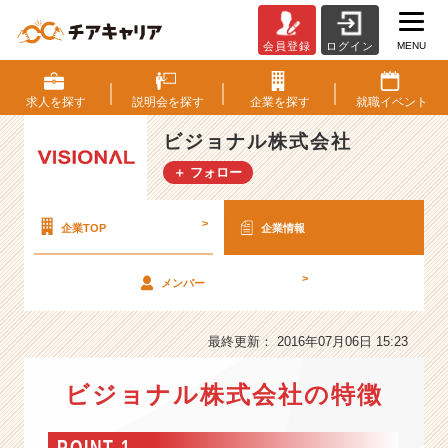
MENU
会員登録
ログイン
ビ
ジ
ョ
求人を
探す
説明会を
探す
企業を
探す
就職
イベント
ナ
ル
ビジョナル株式会社
株
＋ フォロー
式
会
社
>
企業TOP
企業情報
の
会
>
メンバー
社
情
報
最終更新： 2016年07月06日 15:23
-
◎
ビジョナル株式会社の特徴
１
年
後
POINT 1