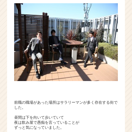
る/
楽
し
く
働
く」
は
両
立
で
き
る！
|
ベ
ン
チ
前職の職場があった場所はサラリーマンが多く存在する街で
ャ
した。
ー・
成
昼間は下を向いて歩いていて
夜は飲み屋で愚痴を言っていることが
長
ずっと気になっていました。
企