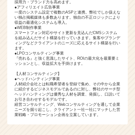
採用力・ブランド力を高めます。
●アフィリエイト広告事業
一度のシステム設定で複数のASPと連携。弊社でしか扱えな
い独占掲載媒体も多数あります。独自の不正ロジックにより
収益の最適化システムも導入。
●WEB制作事業
スマートフォン対応やサイト更新を見込んだCMSシステム
を組み込んだサイト構築を行っていきます。集客やブランデ
ィングなどクライアントのニーズに応えるサイト構築を行い
ます。
●LPOコンサルティング事業
『売れる』と強く意識したサイト、ROIの最大化を最重要ミ
ッションとし、収益拡大を手掛けます。
【人材コンサルティング】
●ヘッドハンティング事業
人材紹介会社とは転職希望者を登録で集め、その中から企業
に紹介するビジネスモデルであるのに対し、弊社のサーチ型
ヘッドハンティングは優秀な人材を調査、発掘し、口説いて
お引き合わせするモデルです。
経営コンサルティング、Webコンサルティングを通して企業
ニーズを掘り起こし、クライアント一社一社にマッチした営
業戦略・プロモーション企画を立案しています。