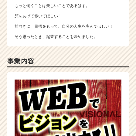
業
もっと働くことは楽しいことであるはず。
か
顔をあげて歩いてほしい！
ら
ス
前向きに、目標をもって、自分の人生を歩んでほしい！
カ
ウ
そう思ったとき、起業することを決めました。
ト
が
届
事業内容
く
就
活
サ
イ
ト
チ
ア
キ
ャ
リ
ア