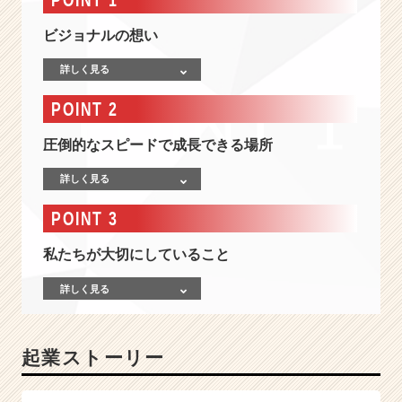
の
自
ビジョナルの想い
分
が
詳しく見る
楽
し
POINT 2
み
に
圧倒的なスピードで成長できる場所
な
る
詳しく見る
◎
「圧
POINT 3
倒
的
私たちが大切にしていること
ス
ピ
詳しく見る
ー
ド
で
起業ストーリー
成
長
す