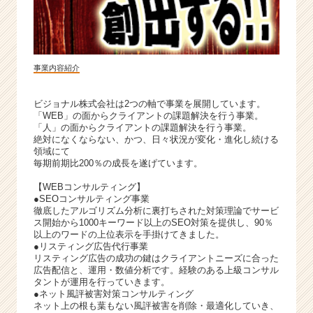
（C
h
e
e
r
事業内容紹介
C
a
ビジョナル株式会社は2つの軸で事業を展開しています。
r
「WEB」の面からクライアントの課題解決を行う事業。
e
「人」の面からクライアントの課題解決を行う事業。
e
絶対になくならない、かつ、日々状況が変化・進化し続ける
r）
領域にて
毎期前期比200％の成長を遂げています。
【WEBコンサルティング】
●SEOコンサルティング事業
徹底したアルゴリズム分析に裏打ちされた対策理論でサービ
ス開始から1000キーワード以上のSEO対策を提供し、90％
以上のワードの上位表示を手掛けてきました。
●リスティング広告代行事業
リスティング広告の成功の鍵はクライアントニーズに合った
広告配信と、運用・数値分析です。経験のある上級コンサル
タントが運用を行っていきます。
●ネット風評被害対策コンサルティング
ネット上の根も葉もない風評被害を削除・最適化していき、