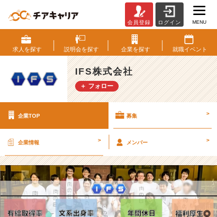
MENU
会員登録
ログイン
I
F
S
求人を
探す
説明会を
探す
企業を
探す
就職
イベント
株
式
IFS株式会社
会
＋ フォロー
社
の
採
>
企業TOP
募集
用/
求
人
>
>
企業情報
メンバー
-
【未
経
験
か
ら
エ