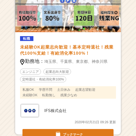
業
か
ら
ス
カ
ウ
転職
ト
未経験OK起業志向歓迎！基本定時退社！残業
が
代100%支給！有給消化率100%！
届
勤務地：
く
埼玉県、
千葉県、
東京都、
神奈川県
就
エンジニア
起業志向大歓迎
活
定時退社・有給消化率100%
サ
イ
私服OK
学歴不問
土日休み
起業志望歓迎
ト
未経験OK
転勤無し
残業少なめ
チ
ア
IFS株式会社
キ
ャ
2020年02月21日 09:26 更新
リ
ア
ブックマーク