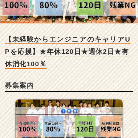
ン
ジ
ニ
ア
の
キ
【未経験からエンジニアのキャリアU
ャ
リ
Pを応援】★年休120日★週休2日★有
ア
U
休消化100％
P
を
応
募集案内
援】
★
年
休
1
2
0
日
★