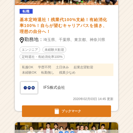
週
転職
休
2
基本定時退社！残業代100%支給！有給消化
日
率100%！自らが望むキャリアパスを描き、
★
理想の自分へ！
有
勤務地：
埼玉県、
千葉県、
東京都、
神奈川県
休
消
エンジニア
未経験大歓迎
化
定時退社・有給消化率100%
1
私服OK
学歴不問
土日休み
起業志望歓迎
0
未経験OK
転勤無し
残業少なめ
0％
|
ベ
IFS株式会社
ン
チ
2020年02月03日 14:45 更新
ャ
ブックマーク
ー・
成
長
企