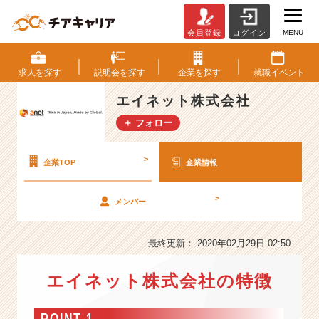
MENU
会員登録
ログイン
エ
イ
ネ
求人を
探す
説明会を
探す
企業を
探す
就職
イベント
ッ
ト
エイネット株式会社
株
＋ フォロー
式
会
社
>
企業TOP
企業情報
の
会
>
メンバー
社
情
報
最終更新： 2020年02月29日 02:50
-
最
エイネット株式会社の特徴
先
端
か
POINT 1