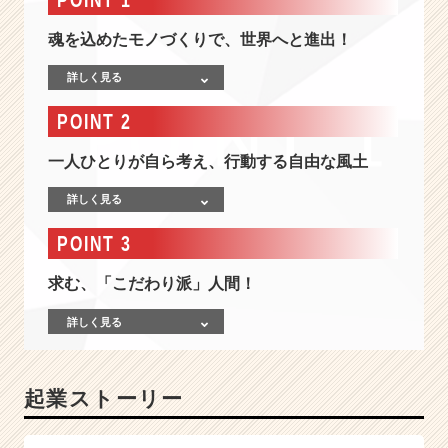
つ
最
魂を込めたモノづくりで、世界へと進出！
前
線！
詳しく見る
《T
h
POINT 2
e
V
一人ひとりが自ら考え、行動する自由な風土
e
n
詳しく見る
t
u
POINT 3
r
e》
求む、「こだわり派」人間！
が
コ
詳しく見る
コ
に！
業
起業ストーリー
界
N
o.