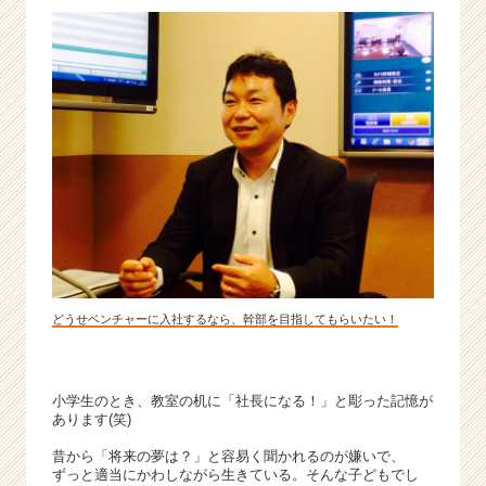
1
企
業
の“次
の
一
手”は
ア
ナ
タ
が
創
る！
|
どうせベンチャーに入社するなら、幹部を目指してもらいたい！
ベ
ン
チ
小学生のとき、教室の机に「社長になる！」と彫った記憶が
ャ
あります(笑)
ー・
成
昔から「将来の夢は？」と容易く聞かれるのが嫌いで、
ずっと適当にかわしながら生きている。そんな子どもでし
長