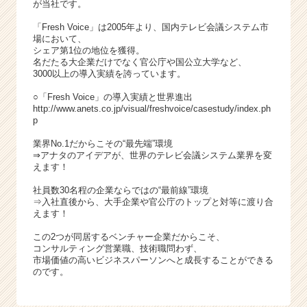
が当社です。
「Fresh Voice」は2005年より、国内テレビ会議システム市
場において、
シェア第1位の地位を獲得。
名だたる大企業だけでなく官公庁や国公立大学など、
3000以上の導入実績を誇っています。
○「Fresh Voice」の導入実績と世界進出
http://www.anets.co.jp/visual/freshvoice/casestudy/index.ph
p
業界No.1だからこその“最先端”環境
⇒アナタのアイデアが、世界のテレビ会議システム業界を変
えます！
社員数30名程の企業ならではの“最前線”環境
⇒入社直後から、大手企業や官公庁のトップと対等に渡り合
えます！
この2つが同居するベンチャー企業だからこそ、
コンサルティング営業職、技術職問わず、
市場価値の高いビジネスパーソンへと成長することができる
のです。