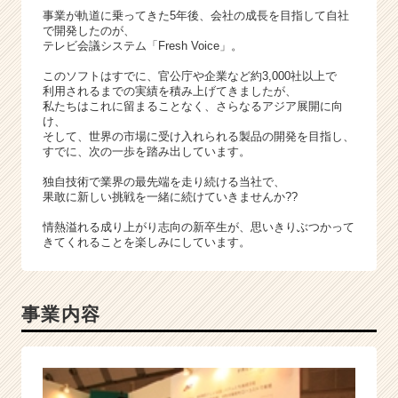
ア
事業が軌道に乗ってきた5年後、会社の成長を目指して自社
（C
で開発したのが、
h
テレビ会議システム「Fresh Voice」。
e
このソフトはすでに、官公庁や企業など約3,000社以上で
e
利用されるまでの実績を積み上げてきましたが、
r
私たちはこれに留まることなく、さらなるアジア展開に向
C
け、
a
そして、世界の市場に受け入れられる製品の開発を目指し、
すでに、次の一歩を踏み出しています。
r
e
独自技術で業界の最先端を走り続ける当社で、
e
果敢に新しい挑戦を一緒に続けていきませんか??
r）
情熱溢れる成り上がり志向の新卒生が、思いきりぶつかって
きてくれることを楽しみにしています。
事業内容