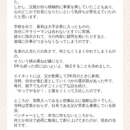
た。
企
しかし、父親が自ら積極的に事業を興していたこともあり、
業
心のどこかで社長になりたいという気持ちが芽生えていたの
か
だと思います。
ら
学校を出て、最初は大手企業に入ったものの、
ス
自分にサラリーマンは合わないとすぐに実感。
カ
誰かに指示されて、その内容に疑問を抱いたりすると、
ウ
途端に仕事がつまらなくなってしまうのです。
ト
生来の人当たりの良さで、何となくうまくやれてしまうもの
が
の、
届
そういう積み重ねが嫌になり、
く
5年も経った頃にはいよいよ、独立することを決めました。
就
エイネットには、父が創業して2年目のときに参画。
活
当時、自分が進む道としていくつかの選択肢があった中で、
サ
毎日、親子でものすごくシビアな話を続け、
イ
「やってやるか！」と腹をくくって入社したのです。
ト
ところが、実際入ってみると想像以上に過酷な日々でした。
チ
当時は営業がおらず、社長である父が営業も兼務している状
ア
況。
キ
ベンチャーとして、本当に何もないところから、
ャ
何とか自分で必死に勉強して創り上げてきたのが、現在の当
リ
社です。