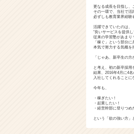
活
更なる成長を目指し、
サ
その一環で、当社で活
イ
必ずしも教育業界経験
ト
活躍できていたのは、
チ
“良いサービスを提供し
ア
従来の学習塾があまり
キ
「稼ぐ」という部分に
ャ
本気で努力する気概を
リ
「じゃあ、新卒生の方
ア
（C
と考え、初の新卒採用
h
結果、2016年4月に4
入社してくれることに
e
e
今年も、
r
C
・稼ぎたい！
・起業したい！
a
・経営幹部に登りつめ
r
e
という「欲の強い方」
e
r）