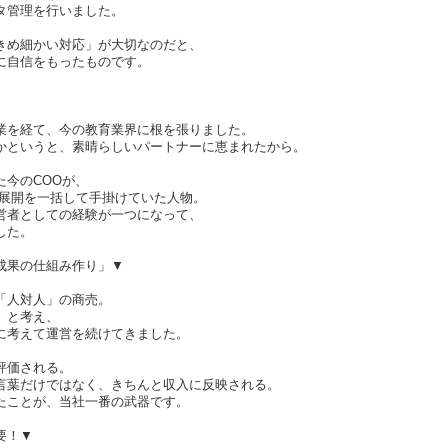
タ管理を行いました。
きめ細かい対応」が大切なのだと、
に自信をもったものです。
業を経て、今の教育業界に根を張りました。
かというと、素晴らしいパートナーに恵まれたから。
た今のCOOが、
C展開を一括して手掛けていた人物。
営者としての経験が一つになって、
した。
成果の仕組み作り」▼
「人対人」の商売。
」と考え、
に考えて運営を続けてきました。
評価される。
言葉だけではなく、きちんと収入に反映される。
たことが、当社一番の武器です。
要！▼