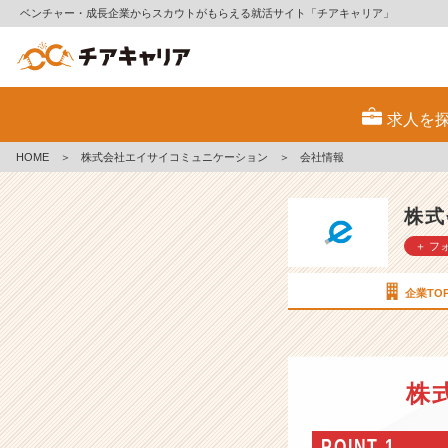
ベンチャー・成長企業からスカウトがもらえる就活サイト「チアキャリア」
株
式
求人を
会
社
HOME
＞
株式会社エイサイコミュニケーション
＞
会社情報
エ
イ
サ
株式
イ
＋ フ
コ
ミ
ュ
企業TO
ニ
ケ
ー
シ
株
ョ
ン
の
POINT 1