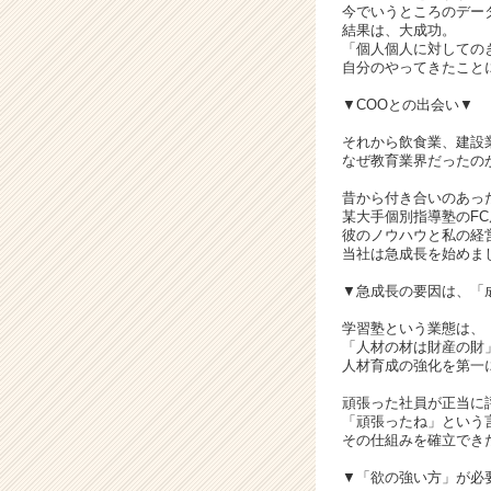
今でいうところのデー
へ！
結果は、大成功。
|
「個人個人に対しての
ベ
自分のやってきたこと
ン
▼COOとの出会い▼
チ
ャ
それから飲食業、建設
ー・
なぜ教育業界だったの
成
昔から付き合いのあっ
長
某大手個別指導塾のF
企
彼のノウハウと私の経
業
当社は急成長を始めま
か
▼急成長の要因は、「
ら
ス
学習塾という業態は、
カ
「人材の材は財産の財
ウ
人材育成の強化を第一
ト
頑張った社員が正当に
が
「頑張ったね」という
届
その仕組みを確立でき
く
▼「欲の強い方」が必
就