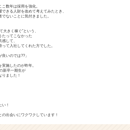
ここ数年は採用を強化。
躍できる人財を改めて考えてみたとき、
者でないことに気付きました。
て大きく稼ぐ”という、
うたってこなかった
共感して、
持って入社してくれた方でした。
が良いのでは??」
を実施したのが昨年。
名の新卒一期生が
なりました！
たい！
との出会いにワクワクしています！