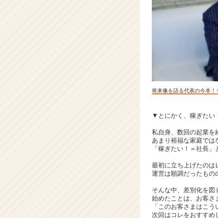
圧
倒
的
な
ノ
ウ
ハ
ウ
を
将来像を語る代表の今本！
身
に
付
▼とにかく、稼ぎたい
け、
私自身、数回の起業を
圧
あまり裕福な家庭では
倒
「稼ぎたい！＝社長」
的
に
最初に立ち上げたのは
運営は順調だったもの
稼
げ
そんな中、差別化を図
る
始めたことは、お客さ
人
「このお客さまはこう
次回はコレをおすすめ
材