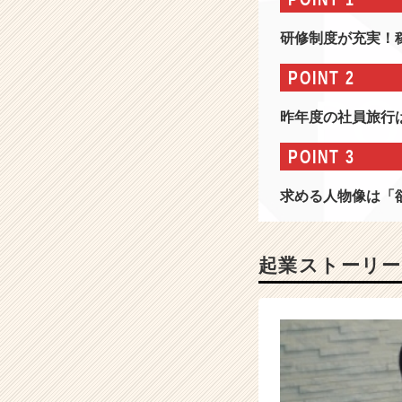
会
社
研修制度が充実！
情
報
POINT 2
-
テ
昨年度の社員旅行
ー
マ
POINT 3
は
「笑
求める人物像は「
顔
と
情
熱
起業ストーリー
で
と
に
か
く
稼
ぐ！」