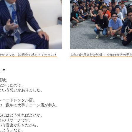
そのアツさ、説明会で感じてください！
去年の社員旅行は沖縄！ 今年は金沢の予
！▼
経験。
なかったので、
という想いがありました。
レコードレンタル店。
の、数年で大手チェーン店が参入。
るにはどうすればよいか。
まのリサーチです。
いう音楽が好きだから、
しよう」など、