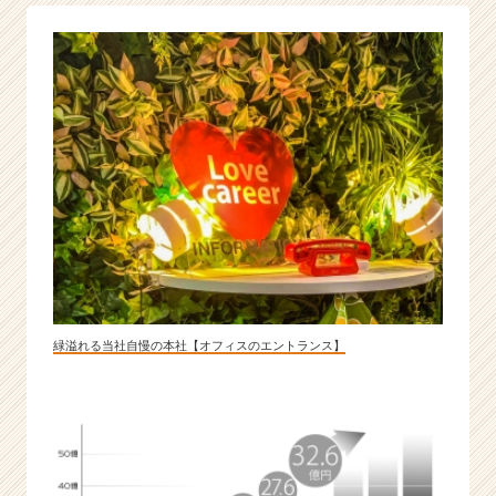
も
爆
裂
中
＃
つ
か
み
獲
れ！
入
社
3
年
で
緑溢れる当社自慢の本社【オフィスのエントランス】
年
収
1
0
0
0