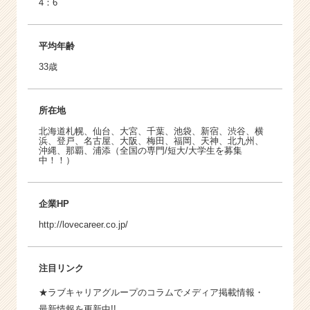
4：6
平均年齢
33歳
所在地
北海道札幌、仙台、大宮、千葉、池袋、新宿、渋谷、横
浜、登戸、名古屋、大阪、梅田、福岡、天神、北九州、
沖縄、那覇、浦添（全国の専門/短大/大学生を募集
中！！）
企業HP
http://lovecareer.co.jp/
注目リンク
★ラブキャリアグループのコラムでメディア掲載情報・
最新情報を更新中!!