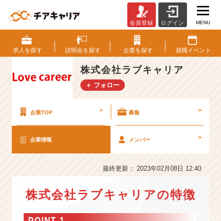
MENU
会員登録
ログイン
株
式
会
求人を
探す
説明会を
探す
企業を
探す
就職
イベント
社
ラ
株式会社ラブキャリア
ブ
＋ フォロー
キ
ャ
リ
>
>
企業TOP
募集
ア
の
>
企業情報
メンバー
会
社
情
最終更新： 2023年02月08日 12:40
報
-
株式会社ラブキャリアの特徴
＃
総
合
POINT 1