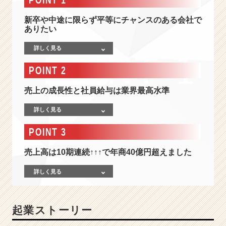
人
材
新卒や中途に限らず平等にチャンスのある会社で
サ
ありたい
ー
ビ
詳しく見る
ス
＃
POINT 2
1
0
売上の成長性と社員給与は業界最高水準
期
連
詳しく見る
続
売
POINT 3
上
爆
売上高は10期連続↑↑↑で年商40億円超えました
進
中
詳しく見る
＆
社
員
起業ストーリー
給
与