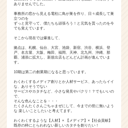
就
ありませんでした。
活
サ
事務所の窓から見える電柱に鳥が巣を作り、日々成長して巣
立つのを
イ
ずっと見守って、僕たちも頑張ろう！と元気を貰ったのを今
ト
でも覚えています。
チ
ア
そこから現在では爆進して、
キ
拠点は、札幌、仙台、大宮、池袋、新宿、渋谷、横浜、登
ャ
戸、名古屋、大阪、梅田、福岡、天神、北九州、沖縄、那
リ
覇、浦添に拡大し、新規出店もどんどん計画が進んでいま
ア
す。
（C
10期は第二の創業期になると思っています。
h
e
わくわくするメディア創りとか人材サービス、あったらイイ
e
な、ありそうでない
r
サービスやカタチなど、小さな発見やパクリ！？でもいいの
で、
C
そんな色んなことを・・・
a
たくさんたくさんごちゃまぜにして、今までの世に無いよう
r
な 楽しいことしたいと考えてます。
e
わくわくするような【人材】× 【メディア】×【社会貢献】
e
既存の枠にとらわれない新しいカタチを創りたい！
r）