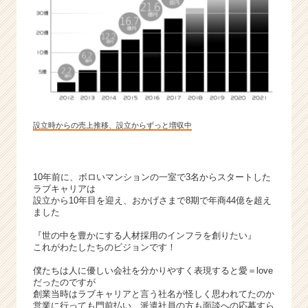
万
円
|
ベ
ン
チ
ャ
ー・
成
設立時からの売上推移、設立からずっと増収中
長
企
業
10年前に、ボロいマンションの一室で3名からスタートした
か
ラブキャリアは
ら
設立から10年目を迎え、おかげさまで8期で年商44億を超え
ス
ました
カ
『世の中を豊かにする人材採用のインフラを創りたい』
ウ
これがわたしたちのビジョンです！
ト
が
僕たちは人に優しい会社を分かりやすく表現すると愛＝love
届
だったのですが
創業当時はラブキャリアと言う社名が怪しく思われてたのか
く
営業に行っても門前払い、派遣社員の方も面談への応募すら