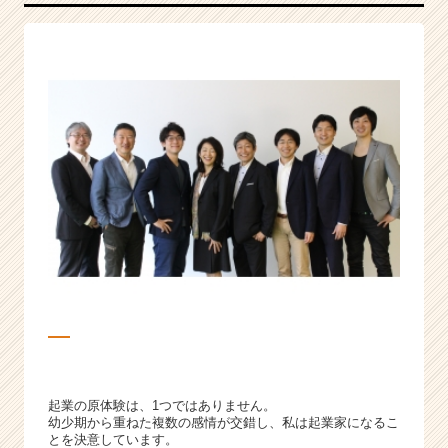
l
l
n
e
s
s
&
B
e
a
u
t
y
の
新
し
い
世
界
起業の原体験は、1つではありません。
を
幼少期から重ねた複数の感情が交錯し、私は起業家になるこ
創
とを決意しています。