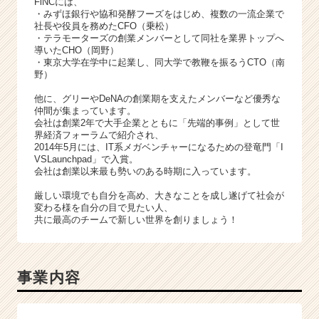
FiNCには、
活
・みずほ銀行や協和発酵フーズをはじめ、複数の一流企業で
サ
社長や役員を務めたCFO（乗松）
イ
・テラモーターズの創業メンバーとして同社を業界トップへ
ト
導いたCHO（岡野）
・東京大学在学中に起業し、同大学で教鞭を振るうCTO（南
チ
野）
ア
キ
他に、グリーやDeNAの創業期を支えたメンバーなど優秀な
ャ
仲間が集まっています。
リ
会社は創業2年で大手企業とともに「先端的事例」として世
界経済フォーラムで紹介され、
ア
2014年5月には、IT系メガベンチャーになるための登竜門「I
（C
VSLaunchpad」で入賞。
h
会社は創業以来最も勢いのある時期に入っています。
e
厳しい環境でも自分を高め、大きなことを成し遂げて社会が
e
変わる様を自分の目で見たい人、
r
共に最高のチームで新しい世界を創りましょう！
C
a
r
e
事業内容
e
r）