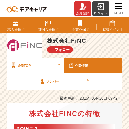
MENU
会員登録
ログイン
株
式
会
求人を
探す
説明会を
探す
企業を
探す
就職
イベント
社
F
株式会社FiNC
i
＋ フォロー
N
C
の
>
企業TOP
企業情報
会
社
>
メンバー
情
報
-
最終更新： 2016年06月20日 09:42
な
れ
株式会社FiNCの特徴
る
最
高
POINT 1