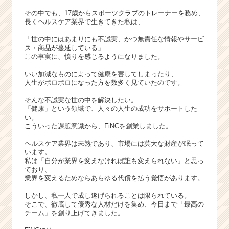
る
その中でも、17歳からスポーツクラブのトレーナーを務め、
|
長くヘルスケア業界で生きてきた私は、
ベ
ン
「世の中にはあまりにも不誠実、かつ無責任な情報やサービ
ス・商品が蔓延している」
チ
この事実に、憤りを感じるようになりました。
ャ
ー・
いい加減なものによって健康を害してしまったり、
成
人生がボロボロになった方を数多く見ていたのです。
長
そんな不誠実な世の中を解決したい。
企
「健康」という領域で、人々の人生の成功をサポートした
業
い。
か
こういった課題意識から、FiNCを創業しました。
ら
ヘルスケア業界は未熟であり、市場には莫大な財産が眠って
ス
います。
カ
私は「自分が業界を変えなければ誰も変えられない」と思っ
ウ
ており、
ト
業界を変えるためならあらゆる代償を払う覚悟があります。
が
しかし、私一人で成し遂げられることは限られている。
届
そこで、徹底して優秀な人材だけを集め、今日まで「最高の
く
チーム」を創り上げてきました。
就