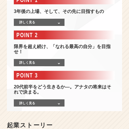
の
自
3年後の上場、そして、その先に目指すもの
分
へ。
詳しく見る
ハ
イ
POINT 2
レ
ベ
限界を超え続け、「なれる最高の自分」を目指
ル
せ！
な
仲
詳しく見る
間
と
POINT 3
最
高
20代前半をどう生きるか―。アナタの将来はそ
れで決まる。
の
チ
詳しく見る
ー
ム
で
W
起業ストーリー
e