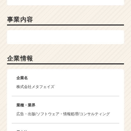
0
0
サ
事業内容
イ
ト
を
超
え
る
制
企業情報
作
実
績！】
企業名
メ
株式会社メタフェイズ
タ
フ
ェ
業種・業界
イ
ズ
広告・出版/ソフトウェア・情報処理/コンサルティング
は
単
な