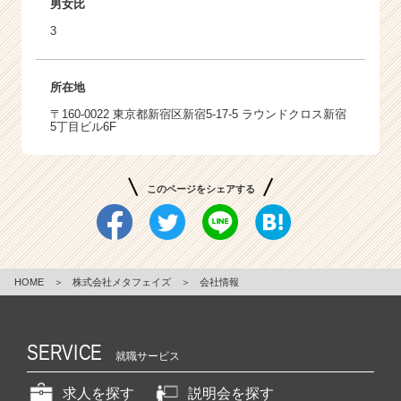
男女比
る
3
「モ
ノ
づ
所在地
く
り
〒160-0022 東京都新宿区新宿5-17-5 ラウンドクロス新宿
5丁目ビル6F
企
業」
で
は
このページをシェアする
あ
り
ま
せ
ん。
HOME
＞
株式会社メタフェイズ
＞
会社情報
|
ベ
ン
SERVICE
チ
就職サービス
ャ
求人を探す
説明会を探す
ー・