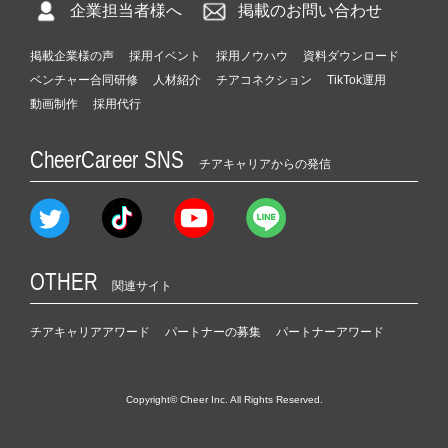
ャ
企業担当者様へ
掲載のお問い合わせ
リ
ア
掲載企業様の声
採用イベント
採用ノウハウ
資料ダウンロード
（C
ベンチャー合同研修
人材紹介
チアコネクション
TikTok運用
h
動画制作
採用代行
e
e
r
CheerCareer SNS
チアキャリアからの発信
C
a
r
e
e
OTHER
r）
関連サイト
チアキャリアアワード
パートナーの募集
パートナーアワード
Copyright© Cheer Inc. All Rights Reserved.