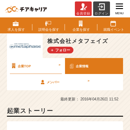
MENU
会員登録
ログイン
株
式
会
求人を
探す
説明会を
探す
企業を
探す
就職
イベント
社
メ
株式会社メタフェイズ
タ
＋ フォロー
フ
ェ
イ
>
企業TOP
企業情報
ズ
の
>
メンバー
会
社
情
最終更新： 2016年04月26日 11:52
報
-
起業ストーリー
【年
間
1