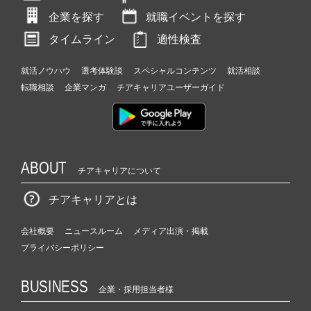
成
企業を探す
就職イベントを探す
長
企
タイムライン
適性検査
業
か
就活ノウハウ
選考体験談
スペシャルコンテンツ
就活相談
ら
転職相談
企業マンガ
チアキャリアユーザーガイド
ス
カ
ウ
ト
が
ABOUT
届
チアキャリアについて
く
就
チアキャリアとは
活
サ
会社概要
ニュースルーム
メディア出演・掲載
イ
プライバシーポリシー
ト
チ
BUSINESS
ア
企業・採用担当者様
キ