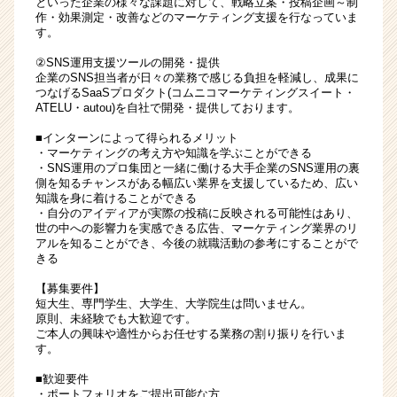
といった企業の様々な課題に対して、戦略立案・投稿企画～制
作・効果測定・改善などのマーケティング支援を行なっていま
す。
②SNS運用支援ツールの開発・提供
企業のSNS担当者が日々の業務で感じる負担を軽減し、成果に
つなげるSaaSプロダクト(コムニコマーケティングスイート・
ATELU・autou)を自社で開発・提供しております。
■インターンによって得られるメリット
・マーケティングの考え方や知識を学ぶことができる
・SNS運用のプロ集団と一緒に働ける大手企業のSNS運用の裏
側を知るチャンスがある幅広い業界を支援しているため、広い
知識を身に着けることができる
・自分のアイディアが実際の投稿に反映される可能性はあり、
世の中への影響力を実感できる広告、マーケティング業界のリ
アルを知ることができ、今後の就職活動の参考にすることがで
きる
【募集要件】
短大生、専門学生、大学生、大学院生は問いません。
原則、未経験でも大歓迎です。
ご本人の興味や適性からお任せする業務の割り振りを行いま
す。
■歓迎要件
・ポートフォリオをご提出可能な方