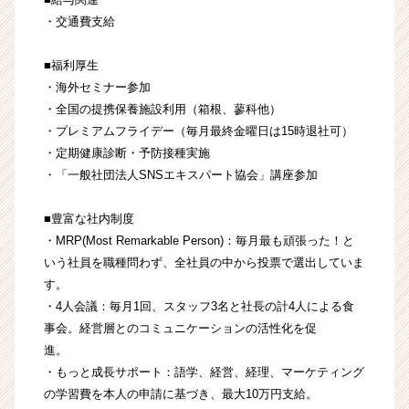
・交通費支給
■福利厚生
・海外セミナー参加
・全国の提携保養施設利用（箱根、蓼科他）
・プレミアムフライデー（毎月最終金曜日は15時退社可）
・定期健康診断・予防接種実施
・「一般社団法人SNSエキスパート協会」講座参加
■豊富な社内制度
・MRP(Most Remarkable Person)：毎月最も頑張った！と
いう社員を職種問わず、全社員の中から投票で選出していま
す。
・4人会議：毎月1回、スタッフ3名と社長の計4人による食
事会。経営層とのコミュニケーションの活性化を促
進。
・もっと成長サポート：語学、経営、経理、マーケティング
の学習費を本人の申請に基づき、最大10万円支給。