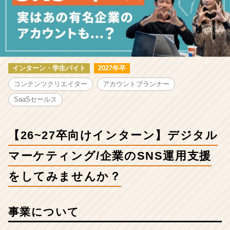
ン
タ
ー
ン】
デ
ジ
タ
インターン・学生バイト
2027年卒
ル
コンテンツクリエイター
アカウントプランナー
マ
ー
SaaSセールス
ケ
テ
ィ
【26~27卒向けインターン】デジタル
ン
グ/
マーケティング/企業のSNS運用支援
企
をしてみませんか？
業
の
SNS
運
事業について
用
支