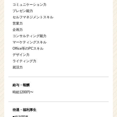
コミュニケーション力
プレゼン能力
セルフマネジメントスキル
営業力
企画力
コンサルティング能力
マーケティングスキル
Office等のPCスキル
デザイン力
ライティング力
就活力
給与・報酬
時給1200円〜
待遇・福利厚生
■給与関連