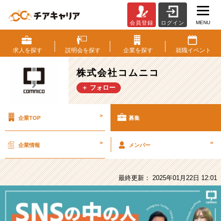
MENU
会員登録
ログイン
株
式
会
求人を
探す
説明会を
探す
企業を
探す
就職
イベント
社
コ
株式会社コムニコ
ム
＋ フォロー
ニ
コ
の
>
企業TOP
募集
採
用/
求
>
>
企業情報
メンバー
人
-
【26~27
最終更新： 2025年01月22日 12:01
卒
向
け
イ