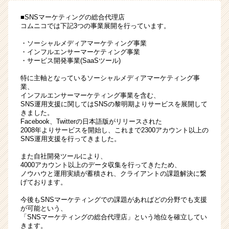
援
■SNSマーケティングの総合代理店
を
コムニコでは下記3つの事業展開を行っています。
し
て
・ソーシャルメディアマーケティング事業
・インフルエンサーマーケティング事業
み
・サービス開発事業(SaaSツール)
ま
せ
特に主軸となっているソーシャルメディアマーケティング事
ん
業、
か？
インフルエンサーマーケティング事業を含む、
SNS運用支援に関してはSNSの黎明期よりサービスを展開して
|
きました。
ベ
Facebook、Twitterの日本語版がリリースされた
ン
2008年よりサービスを開始し、これまで2300アカウント以上の
チ
SNS運用支援を行ってきました。
ャ
また自社開発ツールにより、
ー・
4000アカウント以上のデータ収集を行ってきたため、
成
ノウハウと運用実績が蓄積され、クライアントの課題解決に繋
長
げております。
企
今後もSNSマーケティングでの課題があればどの分野でも支援
業
が可能という、
か
「SNSマーケティングの総合代理店」という地位を確立してい
ら
きます。