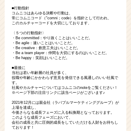
ス
■行動指針
カ
コムニコはあらゆる決断や行動は、
ウ
常にコムニコード（"comni；code）を指針として行われ、
ト
このカルチャーコードを大切にしております、
が
〈５つの行動指針〉
届
・Be committed：やり抜くことはいいことだ。
く
・Be agile：速いことはいいことだ。
就
・Be creative：創意工夫はいいことだ。
活
・Be a team player：仲間を大切にするのはいいことだ。
・Be happy：笑顔はいいことだ。
サ
イ
■最後に
ト
当社は若い年齢層の社員が多く、
チ
役職や年齢にかかわらず意見を発信できる風通しのいい社風で
す。
ア
社風やカルチャーについてはコムニコのnoteをご覧ください！
キ
※ページ下部の注目リンクに該当ページがございます♪
ャ
リ
2021年12月には親会社（ラバブルマーケティンググループ）が
上場を達成し、
ア
今後さらなる成長フェーズに入る転換期となっております。
（CheerCareer）
このような成長フェーズにおいて、
会社の成長と共に圧倒的成長をしていただける人財をお待ちし
ております！