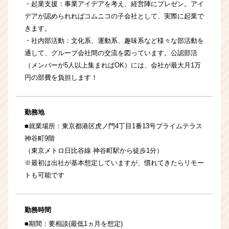
・起業支援：事業アイデアを考え、経営陣にプレゼン。アイ
デアが認められればコムニコの子会社として、実際に起業で
きます。
・社内部活動：文化系、運動系、趣味系など様々な部活動を
通して、グループ会社間の交流を図っています。公認部活
（メンバーが5人以上集まればOK）には、会社が最大月1万
円の部費を負担します！
勤務地
■就業場所：東京都港区虎ノ門4丁目1番13号プライムテラス
神谷町9階
（東京メトロ日比谷線 神谷町駅から徒歩1分）
※最初は出社が基本想定していますが、慣れてきたらリモー
トも可能です
勤務時間
■期間：要相談(最低1ヵ月を想定)