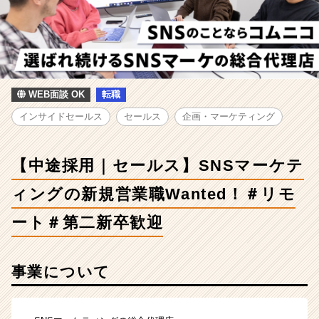
セ
ー
ル
ス】
SNS
マ
ー
WEB面談 OK
転職
ケ
インサイドセールス
セールス
企画・マーケティング
テ
ィ
ン
【中途採用｜セールス】SNSマーケテ
グ
の
ィングの新規営業職Wanted！＃リモ
新
規
ート＃第二新卒歓迎
営
業
職
事業について
Wanted！
＃
リ
モ