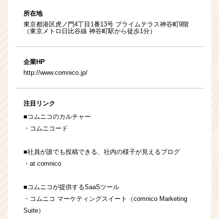
所在地
東京都港区虎ノ門4丁目1番13号 プライムテラス神谷町9階
（東京メトロ日比谷線 神谷町駅から徒歩1分）
企業HP
http://www.comnico.jp/
注目リンク
■コムニコのカルチャー
・
コムニコード
■社員が誰でも投稿できる、社内の様子が見えるブログ
・
at comnico
■コムニコが提供するSaaSツール
・
コムニコ マーケティングスイート
（comnico Marketing
Suite）