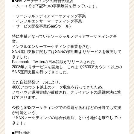
■SNSマーケティングの総合代理店
ー
コムニコでは下記3つの事業展開を行っています。
ト
・ソーシャルメディアマーケティング事業
＃
・インフルエンサーマーケティング事業
第
・サービス開発事業(SaaSツール)
二
特に主軸となっているソーシャルメディアマーケティング事
新
業、
卒
インフルエンサーマーケティング事業を含む、
歓
SNS運用支援に関してはSNSの黎明期よりサービスを展開して
迎
きました。
Facebook、Twitterの日本語版がリリースされた
|
2008年よりサービスを開始し、これまで2300アカウント以上の
ベ
SNS運用支援を行ってきました。
ン
チ
また自社開発ツールにより、
ャ
4000アカウント以上のデータ収集を行ってきたため、
ノウハウと運用実績が蓄積され、クライアントの課題解決に繋
ー・
げております。
成
長
今後もSNSマーケティングでの課題があればどの分野でも支援
企
が可能という、
「SNSマーケティングの総合代理店」という地位を確立してい
業
きます。
か
ら
■行動指針