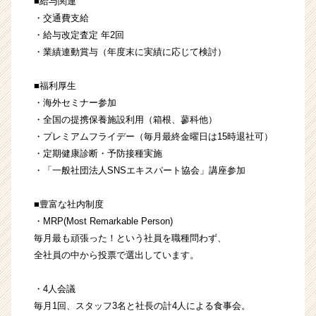
■給与関連
・交通費支給
・給与改定査定 年2回
・業績連動賞与（年度末に実績に応じて検討）
■福利厚生
・海外セミナー参加
・全国の提携保養施設利用（箱根、蓼科他）
・プレミアムフライデー（毎月最終金曜日は15時退社可）
・定期健康診断・予防接種実施
・「一般社団法人SNSエキスパート協会」講座参加
■豊富な社内制度
・MRP(Most Remarkable Person)
毎月最も頑張った！という社員を職種問わず、
全社員の中から投票で選出しています。
・4人会議
毎月1回、スタッフ3名と社長の計4人による食事会。