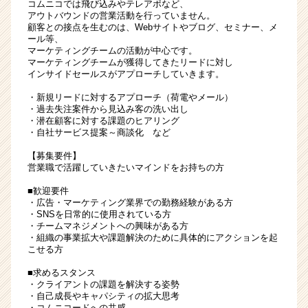
コムニコでは飛び込みやテレアポなど、
アウトバウンドの営業活動を行っていません。
顧客との接点を生むのは、Webサイトやブログ、セミナー、メ
ール等、
マーケティングチームの活動が中心です。
マーケティングチームが獲得してきたリードに対し
インサイドセールスがアプローチしていきます。
・新規リードに対するアプローチ（荷電やメール）
・過去失注案件から見込み客の洗い出し
・潜在顧客に対する課題のヒアリング
・自社サービス提案～商談化 など
【募集要件】
営業職で活躍していきたいマインドをお持ちの方
■歓迎要件
・広告・マーケティング業界での勤務経験がある方
・SNSを日常的に使用されている方
・チームマネジメントへの興味がある方
・組織の事業拡大や課題解決のために具体的にアクションを起
こせる方
■求めるスタンス
・クライアントの課題を解決する姿勢
・自己成長やキャパシティの拡大思考
・コムニコードへの共感