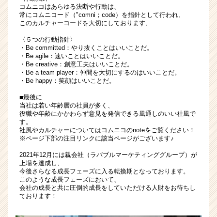
ス
コムニコはあらゆる決断や行動は、
常にコムニコード（"comni；code）を指針として行われ、
カ
このカルチャーコードを大切にしております、
ウ
ト
〈５つの行動指針〉
が
・Be committed：やり抜くことはいいことだ。
・Be agile：速いことはいいことだ。
届
・Be creative：創意工夫はいいことだ。
く
・Be a team player：仲間を大切にするのはいいことだ。
就
・Be happy：笑顔はいいことだ。
活
サ
■最後に
当社は若い年齢層の社員が多く、
イ
役職や年齢にかかわらず意見を発信できる風通しのいい社風で
ト
す。
チ
社風やカルチャーについてはコムニコのnoteをご覧ください！
ア
※ページ下部の注目リンクに該当ページがございます♪
キ
2021年12月には親会社（ラバブルマーケティンググループ）が
ャ
上場を達成し、
リ
今後さらなる成長フェーズに入る転換期となっております。
ア
このような成長フェーズにおいて、
会社の成長と共に圧倒的成長をしていただける人財をお待ちし
（CheerCareer）
ております！