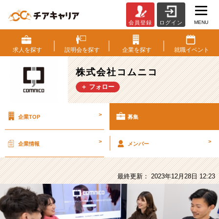
MENU
会員登録
ログイン
株
式
会
求人を
探す
説明会を
探す
企業を
探す
就職
イベント
社
コ
株式会社コムニコ
ム
＋ フォロー
ニ
コ
の
>
企業TOP
募集
採
用/
求
>
>
企業情報
メンバー
人
-
【中
最終更新： 2023年12月28日 12:23
途
採
用
｜