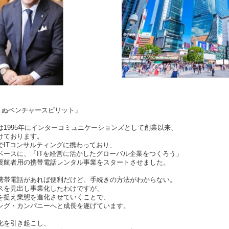
まぬベンチャースピリット」
は1995年にインターコミュニケーションズとして創業以来、
けております。
でITコンサルティングに携わっており、
ベースに、「ITを経営に活かしたグローバル企業をつくろう」
渡航者用の携帯電話レンタル事業をスタートさせました。
携帯電話があれば便利だけど、手続きの方法がわからない。
スを見出し事業化したわけですが、
を捉え業態を進化させていくことで、
ング・カンパニーへと成長を遂げています。
化を引き起こし、