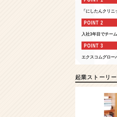
報
-
「にしたんクリニッ
世
の
POINT 2
中
の
入社3年目でチー
た
め
POINT 3
に
【0
エクスコムグロー
→
1
=
新
起業ストーリー
し
い
価
値】
を
社
員