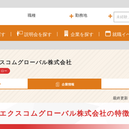
探す
説明会を
探す
企業を
探す
就職
イ
スコムグローバル株式会社
ォロー
P
企業情報
最終更新： 
エクスコムグローバル株式会社の特