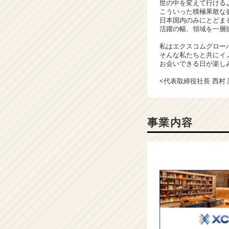
世の中を変えて行ける
カ
こういった積極果敢な
ウ
日本国内のみにとどま
活躍の幅、領域を一層
ト
が
私はエクスコムグロー
届
そんな私たちと共にイ
く
お会いできる日が楽し
就
<代表取締役社長 西村 
活
サ
イ
ト
事業内容
チ
ア
キ
ャ
リ
ア
（C
h
e
e