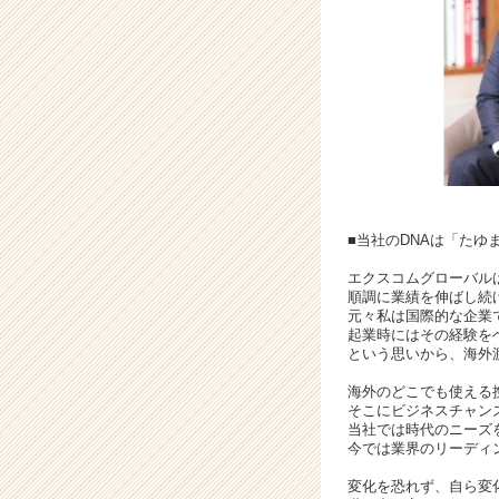
全
員
で
作
り
続
け
ま
す！
|
ベ
■当社のDNAは「たゆ
ン
エクスコムグローバル
チ
順調に業績を伸ばし続
ャ
元々私は国際的な企業
ー・
起業時にはその経験を
という思いから、海外
成
長
海外のどこでも使える
企
そこにビジネスチャン
業
当社では時代のニーズ
か
今では業界のリーディ
ら
変化を恐れず、自ら変
ス