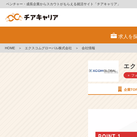
ベンチャー・成長企業からスカウトがもらえる就活サイト「チアキャリア」
エ
ク
求人を
ス
コ
HOME
＞
エクスコムグローバル株式会社
＞
会社情報
ム
グ
ロ
エク
ー
＋ フ
バ
ル
株
企業TO
式
会
社
の
会
社
情
POINT 1