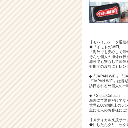
r
C
a
r
e
e
r）
【モバイルデータ通信
◆『イモトのWiFi』
「海外でも安心して気
そんな個人の海外旅行
海外でも安心して通信
短期間の渡航にもレン
◆『JAPAN WiFi』『JA
『JAPAN WiFi』
訪日される外国人の一
◆『GlobalCellular』
海外にて通信だけでな
世界200カ国以上のレ
主に法人のお客様にご
【メディカル支援サー
◆にしたんクリニック