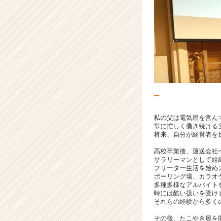
は
終
了
い
た
し
ま
し
た。
|
ベ
ン
私の父は電気屋を営ん
チ
常に忙しく働き続ける
将来、自分が経営者を
ャ
ー・
高校卒業後、運送会社
成
サラリーマンとして組
長
フリーター生活を始め
ボーリング場、カラオ
企
多種多様なアルバイト
業
時には酷い扱いを受け
か
それらの経験から多く
ら
その後、たこやき屋を
ス