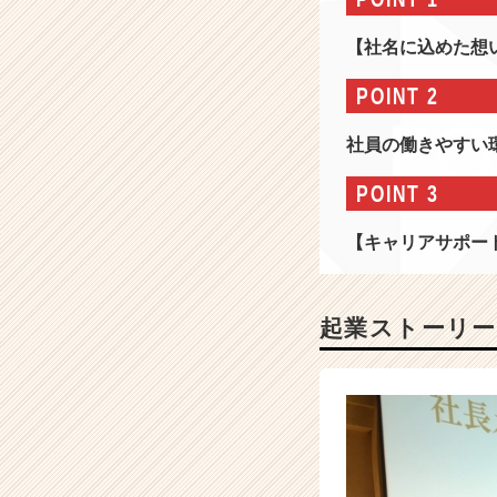
ル
デ
【社名に込めた想
ィ
ン
POINT 2
グ
ス
社員の働きやすい
の
会
POINT 3
社
情
【キャリアサポー
報
-
2
0
起業ストーリー
1
7
年
新
卒
採
用