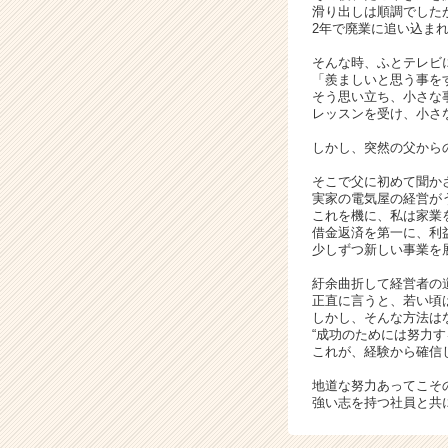
滑り出しは順調でした
カ
2年で廃業に追い込ま
ウ
ト
そんな時、ふとテレビ
「羨ましいと思う事を
が
そう思い立ち、小さな
届
レッスンを受け、小さ
く
就
しかし、突然の父から
活
そこで父に初めて聞か
サ
実家の電気屋の経営が
イ
これを機に、私は家業
ト
借金返済を第一に、利
チ
少しずつ新しい事業を
ア
紆余曲折して経営者の
キ
正直に言うと、若い頃
ャ
しかし、そんな方法は
リ
“成功のためには努力す
これが、経験から確信
ア
（C
地道な努力あってこそ
h
強い志を持つ社員と共
e
e