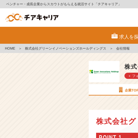
ベンチャー・成長企業からスカウトがもらえる就活サイト「チアキャリア」
株
式
求人を
会
社
HOME
＞
株式会社グリーンイノベーションズホールディングス
＞
会社情報
グ
リ
ー
株式
ン
＋ フ
イ
ノ
ベ
企業TO
ー
シ
ョ
ン
株式会社グ
ズ
ホ
ー
POINT 1