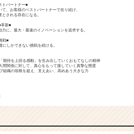
■ベストパートナー■
いて、お客様のベストパートナーで在り続け、
要とされる存在になる。
 ■革新■
動力に、最大・最速のイノベーションを追求する。
■挑戦■
自分達にしかできない挑戦を続ける。
に「期待を上回る感動」を生み出していくおもてなしの精神
人間関係に対して、真心をもって接していく真摯な態度
ープ組織の垣根を超え、支えあい、高めあう大きな力
業