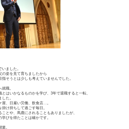
でいました。
父の姿を見て育ちましたから
目指そうとは少しも考えていませんでした。
へ就職。
織とはいかなるものかを学び、3年で退職すると一転、
ました。
ケ屋、日雇い労働、飲食店…。
を掛け持ちして過ごす毎日。
ることや、馬鹿にされることもありましたが、
の学びを得たことは確かです。
開業。