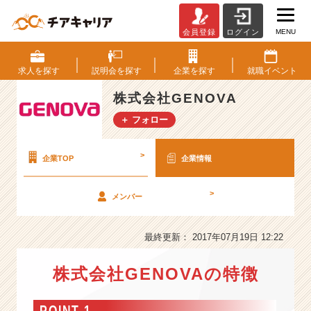
MENU
会員登録
ログイン
株
式
会
求人を
探す
説明会を
探す
企業を
探す
就職
イベント
社
G
株式会社GENOVA
E
＋ フォロー
N
O
V
>
企業TOP
企業情報
A
の
>
メンバー
会
社
情
最終更新： 2017年07月19日 12:22
報
-
株式会社GENOVAの特徴
「W
E
B
POINT 1