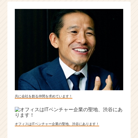
ル
ド
は
無
限
大！
|
ベ
ン
チ
ャ
ー・
成
長
企
共に会社を創る仲間を求めています！
業
か
ら
ス
オフィスはITベンチャー企業の聖地、渋谷にあります！
カ
ウ