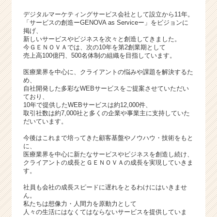
ト
デジタルマーケティングサービス会社として設立から11年。
が
「サービスの創造ーGENOVA as Serviceー」をビジョンに
届
掲げ、
く
新しいサービスやビジネスを次々と創造してきました。
就
今ＧＥＮＯＶＡでは、次の10年を第2創業期として
売上高100億円、500名体制の組織を目指しています。
活
サ
医療業界を中心に、クライアントの悩みや課題を解決するた
イ
め、
ト
自社開発した多彩なWEBサービスをご提案させていただい
ており、
チ
10年で提供したWEBサービスは約12,000件、
ア
取引社数は約7,000社と多くの企業や事業主に支持していた
キ
だいています。
ャ
リ
今後はこれまで培ってきた顧客基盤やノウハウ・技術をもと
に、
ア
医療業界を中心に新たなサービスやビジネスを創造し続け、
（C
クライアントの成長とＧＥＮＯＶＡの成長を実現していきま
h
す。
e
社員も会社の成長スピードに遅れをとるわけにはいきませ
e
ん。
r
私たちは想像力・人間力を原動力として
C
人々の生活にはなくてはならないサービスを提供していま