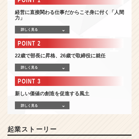
×
医
経営に直接関わる仕事だからこそ身に付く「人間
療」
力」
で
社
詳しく見る
会
に
POINT 2
貢
献
22歳で部長に昇格、26歳で取締役に就任
す
る
詳しく見る
気
鋭
POINT 3
の
会
新しい価値の創造を促進する風土
社！
挑
詳しく見る
戦
の
フ
起業ストーリー
ィ
ー