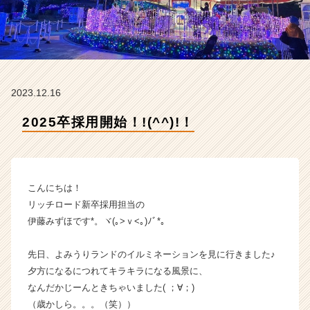
ー
ド
の
タ
イ
ム
ラ
2023.12.16
イ
ン】
2025卒採用開始！!(^^)!！
|
ベ
ン
チ
こんにちは！
ャ
リッチロード新卒採用担当の
ー・
成
伊藤みずほです*。ヾ(｡>ｖ<｡)ﾉﾞ*。
長
企
先日、よみうりランドのイルミネーションを見に行きました♪
業
夕方になるにつれてキラキラになる風景に、
か
なんだかじーんときちゃいました( ；∀；)
ら
（歳かしら。。。（笑））
ス