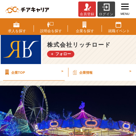
MENU
会員登録
ログイン
2
0
2
求人を
探す
説明会を
探す
企業を
探す
就職
イベント
5
卒
株式会社リッチロード
採
＋ フォロー
用
開
始！!
>
>
企業TOP
企業情報
(^
^)!！
【株
式
会
社
リ
ッ
チ
ロ