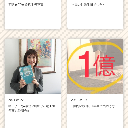
宅建★FP★資格手当充実！
社長のお誕生日でした♪
2021.03.22
2021.03.19
明日(*´ｰ`*)●最短2週間で内定★選
1億円の物件、1年目で売れます！
考直結説明会●