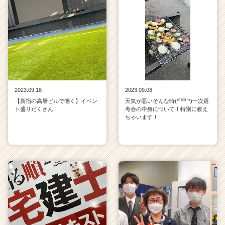
2023.09.18
2023.09.08
【新宿の高層ビルで働く】イベン
天気が悪いそんな時(*´罒`*)一次選
ト盛りだくさん！
考会の中身について！特別に教え
ちゃいます！