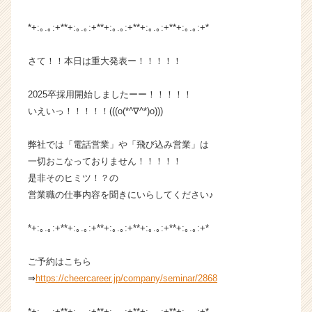
カ
ウ
*+:｡.｡:+**+:｡.｡:+**+:｡.｡:+**+:｡.｡:+**+:｡.｡:+*
ト
が
さて！！本日は重大発表ー！！！！！
届
く
2025卒採用開始しましたーー！！！！！
就
いえいっ！！！！！(((o(*^∇^*)o)))
活
サ
イ
弊社では「電話営業」や「飛び込み営業」は
ト
一切おこなっておりません！！！！！
チ
是非そのヒミツ！？の
ア
営業職の仕事内容を聞きにいらしてください♪
キ
ャ
*+:｡.｡:+**+:｡.｡:+**+:｡.｡:+**+:｡.｡:+**+:｡.｡:+*
リ
ア
（C
ご予約はこちら
h
⇒
https://cheercareer.jp/company/seminar/2868
e
e
*+:｡.｡:+**+:｡.｡:+**+:｡.｡:+**+:｡.｡:+**+:｡.｡:+*