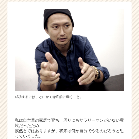
生
求
む
～
|
ベ
ン
チ
ャ
ー・
成
長
企
業
か
成功するには、とにかく徹底的に動くこと。
ら
ス
カ
私は自営業の家庭で育ち、周りにもサラリーマンがいない環
ウ
境だったため、
ト
漠然とではありますが、将来は何か自分でやるのだろうと思
が
っていました。