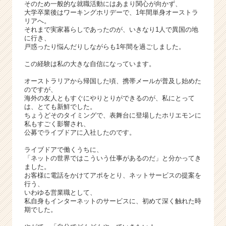
そのため一般的な就職活動にはあまり関心が向かず、
届
大学卒業後はワーキングホリデーで、1年間単身オーストラ
く
リアへ。
就
それまで実家暮らしであったのが、いきなり1人で異国の地
活
に行き、
戸惑ったり悩んだりしながらも1年間を過ごしました。
サ
イ
この経験は私の大きな自信になっています。
ト
チ
オーストラリアから帰国した頃、携帯メールが普及し始めた
のですが、
ア
海外の友人ともすぐにやりとりができるのが、私にとって
キ
は、とても新鮮でした。
ャ
ちょうどそのタイミングで、表舞台に登場したホリエモンに
リ
私もすごく影響され、
公募でライブドアに入社したのです。
ア
（C
ライブドアで働くうちに、
h
「ネットの世界ではこういう仕事があるのだ」と分かってき
e
ました。
e
お客様に電話をかけてアポをとり、ネットサービスの提案を
行う、
r
いわゆる営業職として、
C
私自身もインターネットのサービスに、初めて深く触れた時
a
期でした。
r