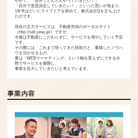
やがて、「自分でどんどんやっていきたい！」
e
「自分で意思決定していきたい！」といった思いが強まり、
e
1年半ほどいたライブドアを辞めて、株式会社Qを立ち上げ
r）
たのです。
現在の主力サービスは、不動産売却のポータルサイト
（http://sell.yeay.jp/）ですが、
今後は不動産にこだわらずに、サービスを増やしていく予定
です。
その際には、これまで培ってきた技術力と、蓄積したノウハ
ウを活かせるもの、
要は「WEBマーケティング」という軸を変えずにできる分
野でサービスを展開し、
事業を拡大していきたいと考えています。
事業内容