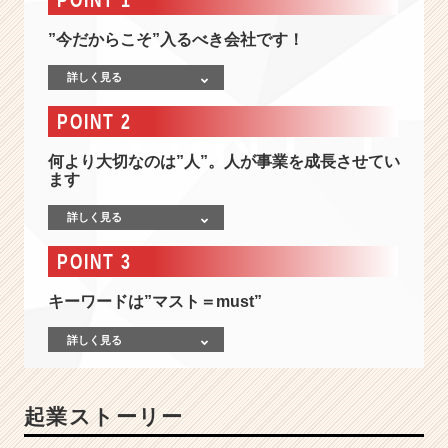
ー
プ
”今だからこそ”入るべき会社です！
会
社
詳しく見る
の
社
POINT 2
長
に！！
何より大切なのは”人”。人が事業を成長させてい
2
ます
0
代
詳しく見る
圧
倒
POINT 3
的
に
キーワードは”マスト＝must”
駆
け
詳しく見る
抜
け
た
起業ストーリー
い
学