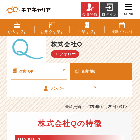
MENU
会員登録
ログイン
株
式
会
求人を
探す
説明会を
探す
企業を
探す
就職
イベント
社
Q
株式会社Q
の
＋ フォロー
会
社
情
>
企業TOP
企業情報
報
-
>
メンバー
～
入
社
最終更新： 2020年02月29日 03:08
１
年
株式会社Qの特徴
で
グ
ル
POINT 1