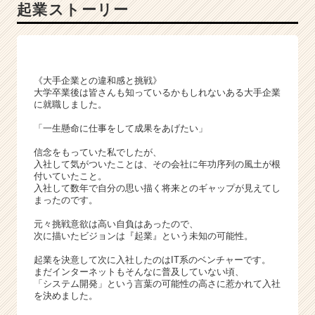
起業ストーリー
身
が
8
割
の
《大手企業との違和感と挑戦》
I
大学卒業後は皆さんも知っているかもしれないある大手企業
T
に就職しました。
ベ
「一生懸命に仕事をして成果をあげたい」
ン
チ
信念をもっていた私でしたが、
ャ
入社して気がついたことは、その会社に年功序列の風土が根
ー》
付いていたこと。
入社して数年で自分の思い描く将来とのギャップが見えてし
|
まったのです。
ベ
ン
元々挑戦意欲は高い自負はあったので、
チ
次に描いたビジョンは『起業』という未知の可能性。
ャ
起業を決意して次に入社したのはIT系のベンチャーです。
ー・
まだインターネットもそんなに普及していない頃、
成
「システム開発」という言葉の可能性の高さに惹かれて入社
長
を決めました。
企