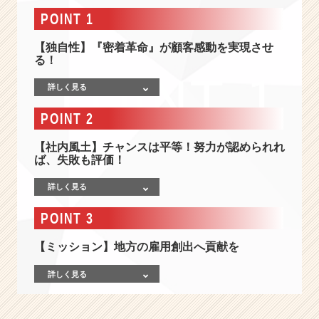
"人"
POINT 1
=
『感
【独自性】『密着革命』が顧客感動を実現させ
動』
る！
で
デ
詳しく見る
ジ
タ
POINT 2
ル
社
【社内風土】チャンスは平等！努力が認められれ
会
ば、失敗も評価！
は
一
詳しく見る
歩
先
POINT 3
へ
行
【ミッション】地方の雇用創出へ貢献を
け
る
詳しく見る
《文
系
出