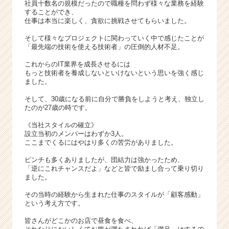
社員十数名の規模だったので職種を問わず様々な業務を経験
業
することができ、
か
仕事は本当に楽しく、貪欲に挑戦させてもらいました。
ら
ス
そして様々なプロジェクトに関わっていく中で感じたことが
「最先端の技術を使える技術者」の圧倒的人材不足。
カ
ウ
これからのIT業界を成長させるには
ト
もっと技術者を養成しないといけないという思いを強く感じ
が
ました。
届
そして、30歳になる前に自分で勝負をしようと考え、独立し
く
たのが27歳の時です。
就
活
《当社スタイルの確立》
設立当初のメンバーはわずか3人。
サ
ここまでくるにはやはり多くの苦労がありました。
イ
ト
ピンチも多くありましたが、団結力は強かったため、
チ
「逆にこれチャンスだよ」などと皆で励まし合って乗り切り
ました。
ア
キ
その当時の経験から生まれた仕事のスタイルが「顧客感動」
ャ
という考え方です。
リ
ア
皆さんがどこかのお店で昼食を食べ、