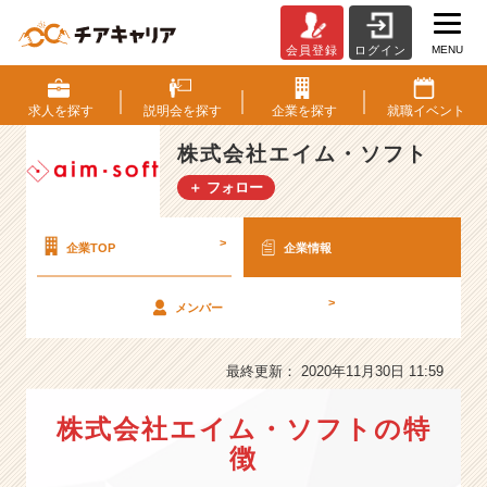
MENU
会員登録
ログイン
株
式
会
求人を
探す
説明会を
探す
企業を
探す
就職
イベント
社
エ
株式会社エイム・ソフト
イ
＋ フォロー
ム・
ソ
フ
>
企業TOP
企業情報
ト
の
>
メンバー
会
社
情
最終更新： 2020年11月30日 11:59
報
-
株式会社エイム・ソフトの特
I
T
徴
+