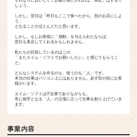
それなりにおいしくてお腹が満たされれば「満足」はするで
（C
しょう。
h
e
しかし、翌日は「昨日もここで食べたから、別のお店にしよ
e
う」
となることがほとんどだと思います。
r
C
しかし、もしお客様に「感動」を与えられたならば、
a
翌日も来店してくれるかもしれません。
r
私たちが目指しているのはこの
e
「またエイム・ソフトでお願いしたい」と感じてもらうこ
e
と。
r）
どんなシステムを作るのも、使うのも「人」です。
本当の仕事はパソコン上にはありません。必ず目の前にお客
様がいます。
エイム・ソフトはIT企業でありながらも、
常に相手となる「人」の立場に立って仕事を創り上げていき
ます。
事業内容