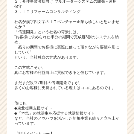
２．介護事業者様向け フルオーダーシステムの開発～運用
保守
３．ＩＴリフォームコンサルティング
社名が漢字四文字のＩＴベンチャー企業も珍しいと思いませ
んか？
「倍速開発」という社名の背景には、
“お客様に求められた半分の期間で完成度8割のシステムを納
め、
残りの期間でお客様に実際に使って頂きながら要望を形に
していく”
という、当社独自の方式があります。
この方式こそが、
真にお客様の利益向上に貢献できると信じています。
まだまだ設立7期目の倍速開発ですが、
多くのお客様に支持されている理由はココにあるのです。
他にも、
◆東北復興支援サイト
◆「本気」の就活生を応援する就活情報サイト
など、当社のノウハウを活かした新規事業も続々と立ち上が
っています。
【就活イベント.com】