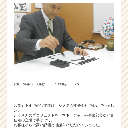
実
力
が
身
に
つ
き
ま
す。
|
ベ
ン
チ
ャ
社長、渾身の一文字は・・・？動画をチェック！
ー・
成
長
起業するまでの17年間は、システム開発会社で働いていまし
企
た。
業
たくさんのプロジェクトを、マネージャーや事業部長など責
か
任者の立場で手がけて、
お客様からは高い評価と感謝をいただいていました。
ら