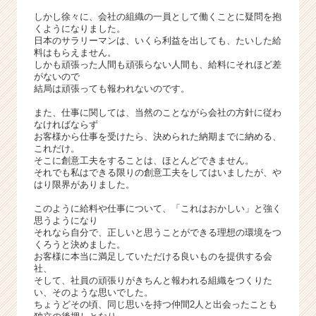
ス
しかし徐々に、会社の組織の一員として働くことに疑問を抱
カ
くようになりました。
ウ
日本のサラリーマンは、いくら利益を出しても、たいした給
ト
料はもらえません。
しかも頑張った人間も頑張らない人間も、給料にそれほど差
が
がないので
届
結局は頑張っても報われないのです。
く
就
また、仕事に関しては、当然のことながら会社の方針に従わ
なければならず
活
お客様から仕事を受けたら、決められた納期までに納める、
サ
これだけ。
イ
そこに創意工夫をすることは、ほとんどできません。
ト
それでも私はできる限りの創意工夫をしてはいましたが、や
はり限界がありました。
チ
ア
このように給料や仕事について、「これはおかしい」と強く
キ
思うようになり
ャ
それなら自分で、正しいと思うことができる理想の環境をつ
くろうと決めました。
リ
お客様に本当に満足していただける良いものを提供する会
ア
社、
（C
そして、社員の頑張りがきちんと報われる組織をつくりた
h
い、そのような思いでした。
e
ちょうどその頃、同じ思いを持つ仲間2人と出会ったことも