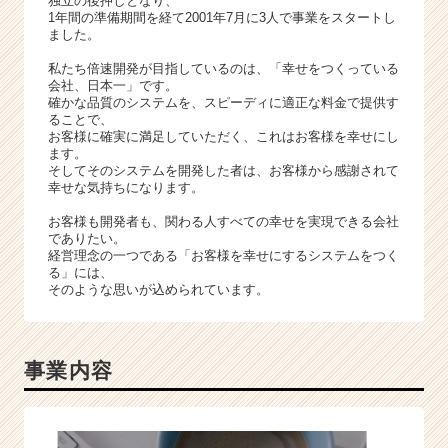
独立の後押しとなり、
e
1年間の準備期間を経て2001年7月に3人で事業をスタートし
r
ました。
C
a
私たち倍速開発が目指しているのは、「幸せをつくっている
会社、日本一」です。
r
確かな品質のシステムを、スピーディに適正な料金で提供す
e
ることで、
e
お客様に確実に満足していただく、これはお客様を幸せにし
r）
ます。
そしてそのシステムを開発した者は、お客様から感謝されて
幸せな気持ちになります。
お客様も開発者も、関わる人すべての幸せを実現できる会社
でありたい。
経営理念の一つである「お客様を幸せにするシステムをつく
る」には、
そのような思いが込められています。
事業内容