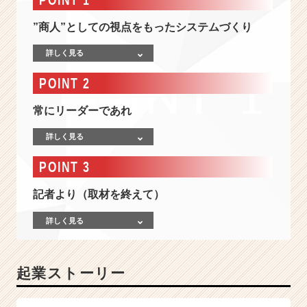
視
の
”商人”としての視点をもったシステムづくり
プ
ロ
詳しく見る
集
団！
POINT 2
少
数
常にリーダーであれ
精
鋭
詳しく見る
の
た
POINT 3
め
最
記者より（取材を終えて）
短
で
詳しく見る
「プ
ロ」
と
起業ストーリー
し
て
の