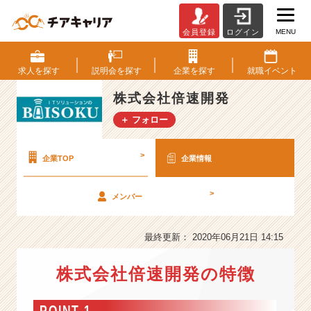
MENU
会員登録
ログイン
株
式
会
求人を
探す
説明会を
探す
企業を
探す
就職
イベント
社
倍
株式会社倍速開発
速
＋ フォロー
開
発
の
>
企業TOP
企業情報
会
社
>
メンバー
情
報
-
最終更新： 2020年06月21日 14:15
ス
ピ
株式会社倍速開発の特徴
ー
ド
重
POINT 1