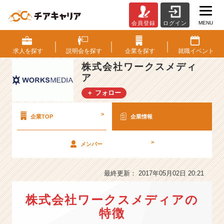
MENU
会員登録
ログイン
株
式
会
求人を
探す
説明会を
探す
企業を
探す
就職
イベント
社
株式会社ワークスメディ
ワ
ア
ー
ク
＋ フォロー
ス
メ
>
企業TOP
企業情報
デ
ィ
ア
>
メンバー
の
会
最終更新： 2017年05月02日 20:21
社
情
報
株式会社ワークスメディアの
-
特徴
“働