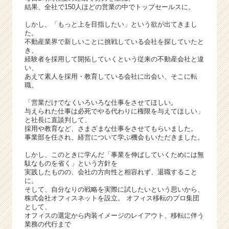
サ
結果、全社で150人ほどの営業の中でトップセールスに。
イ
ト
しかし、「もっと上を目指したい」という欲が出てきまし
た。
チ
不動産業界で新しいことに挑戦している会社を探していたと
ア
き、
キ
経験者を採用して開拓していくという従来の不動産会社と違
ャ
い、
あえて素人を採用・教育している会社に出会い、そこに転
リ
職。
ア
（C
「営業だけでなくいろいろな仕事をさせてほしい。
h
与えられた仕事は必死でやる代わりに権限を与えてほしい」
と社長に直談判して、
e
採用や教育など、さまざまな仕事をさせてもらいました。
e
事業部を任され、経営について学ぶ機会もいただきました。
r
C
しかし、このときに学んだ「事業を伸ばしていくためには無
a
駄なものを省く」という方針を
実践したものの、会社の方向性と相容れず、退職すること
r
に。
e
そして、自分なりの戦略を実際に試したいという思いから、
e
株式会社オフィスネットを設立。 オフィス移転のプロ集団
r）
として、
オフィスの選定から内装イメージのレイアウト、移転に伴う
業務の代行まで