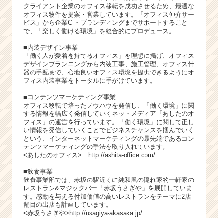
クライアント企業のオフィス移転を成功させるため、最適な
オフィス物件を提案・営業しています。「オフィス仲介サー
ビス」から企業CI・ブランディングまでサポートすること
で、「楽しく働ける環境」を総合的にプロデュース。
■内装デザイン事業
「働く人が愛着を持てるオフィス」を理想に掲げ、オフィス
デザインプランニングから内装工事、施工管理、オフィス什
器の手配まで、心地良いオフィス環境を提供できるようにオ
フィス内装事業をトータルに手がけています。
■コンテンツマーケティング事業
オフィス移転で培ったノウハウを発信し、「働く環境」に関
する情報を幅広く発信していくネットメディア「あしたのオ
フィス」の運営を行っています。「働く環境」に関して正し
い情報を発信していくことでビジネスチャンスを掴んでいく
という、インターネットマーケティングの最先端であるコン
テンツマーケティングの手法を取り入れています。
<あしたのオフィス> http://ashita-office.com/
■飲食事業
飲食事業部では、赤坂の駅近くに純和風の隠れ家的一軒家の
レストラン&マジックバー「赤坂うさぎや」を展開していま
す。感動を与える付加価値の高いレストランをテーマに2店
舗目の出店も計画しています。
<赤坂うさぎや>http://usagiya-akasaka.jp/