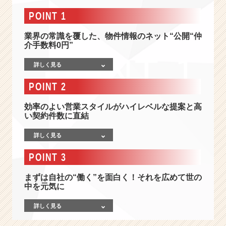
く”を
も
POINT 1
っ
と
業界の常識を覆した、物件情報のネット“公開“仲
面
介手数料0円”
白
詳しく見る
く！
オ
POINT 2
フ
ィ
効率のよい営業スタイルがハイレベルな提案と高
ス
い契約件数に直結
環
境
詳しく見る
を
ト
POINT 3
ー
タ
まずは自社の“働く”を面白く！それを広めて世の
ル
中を元気に
に
プ
詳しく見る
ロ
デ