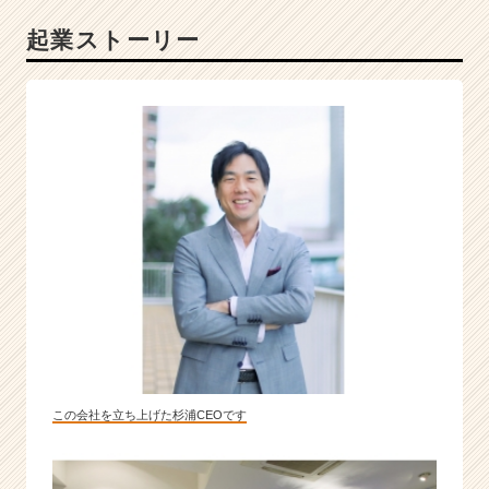
ュ
起業ストーリー
ー
ス
し
新
し
い
価
値
を
創
り
続
け
る
業
界
の
この会社を立ち上げた杉浦CEOです
革
命
児