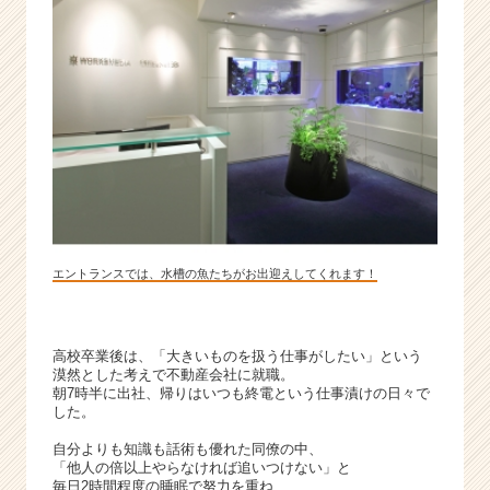
|
ベ
ン
チ
ャ
ー・
成
長
企
業
か
ら
エントランスでは、水槽の魚たちがお出迎えしてくれます！
ス
カ
ウ
高校卒業後は、「大きいものを扱う仕事がしたい」という
ト
漠然とした考えで不動産会社に就職。
が
朝7時半に出社、帰りはいつも終電という仕事漬けの日々で
届
した。
く
就
自分よりも知識も話術も優れた同僚の中、
「他人の倍以上やらなければ追いつけない」と
活
毎日2時間程度の睡眠で努力を重ね、