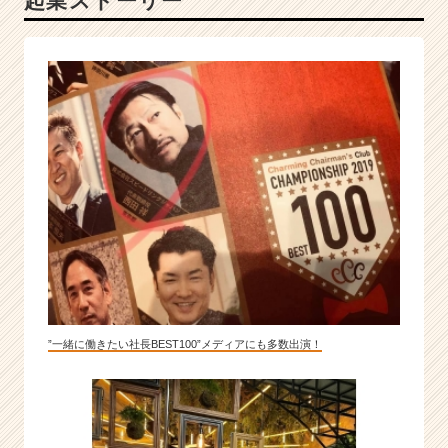
起業ストーリー
ク”を
つ
く
る
|
ベ
ン
チ
ャ
ー・
成
長
企
業
か
ら
”一緒に働きたい社長BEST100”メディアにも多数出演！
ス
カ
ウ
ト
が