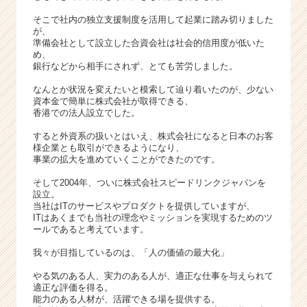
e
e
そこで社内の独立支援制度を活用して起業に踏み切りました
が、
r）
準備会社として設立した合資会社は社会的信用度が低いた
め、
銀行などから相手にされず、とても苦労しました。
なんとか状況を変えたいと模索して辿り着いたのが、少ない
資本金で簡単に株式会社が取得できる、
香港での法人設立でした。
すると外資系の扱いとはいえ、株式会社になると日本のお客
様企業とも取引ができるようになり、
事業の拡大を進めていくことができたのです。
そして2004年、ついに株式会社スピードリンクジャパンを
設立。
当社はITのサービスやプロダクトを提供していますが、
ITはあくまでも当社の理念やミッションを実現するためのツ
ールであると考えています。
我々が目指しているのは、「人の価値の最大化」
やる気のある人、実力のある人が、適正な仕事を与えられて
適正な評価を得る。
能力のある人材が、活躍できる場を提供する。