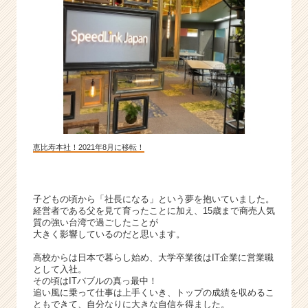
届
く
就
活
サ
イ
ト
チ
ア
キ
恵比寿本社！2021年8月に移転！
ャ
リ
ア
（C
子どもの頃から「社長になる」という夢を抱いていました。
h
経営者である父を見て育ったことに加え、15歳まで商売人気
質の強い台湾で過ごしたことが
e
大きく影響しているのだと思います。
e
r
高校からは日本で暮らし始め、大学卒業後はIT企業に営業職
C
として入社。
その頃はITバブルの真っ最中！
a
追い風に乗って仕事は上手くいき、トップの成績を収めるこ
r
ともできて、自分なりに大きな自信を得ました。