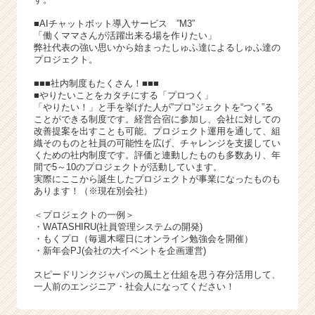
■AIチャットボット導入サービス ”M3”
「働くママさんが活躍出来る場を作りたい」
弊社代表の強い思いから始まったしゅふ達によるしゅふ達の
プロジェクト。
■■■社内制度もたくさん！■■■
■やりたいことをカタチにする「プロつく」
「やりたい！」と手を挙げた人が”プロ”ジェクトを“つく”る
ことができる制度です。経営合宿に参加し、会社に対しての
改善提案を出すことも可能。プロジェクト運用を通して、組
織そのものと社員の可能性を広げ、チャレンジを支援してい
くための社内制度です。評価と連動したものも多数あり、年
間で5～10のプロジェクトが活動しています。
実際にここから誕生したプロジェクトが事業になったものも
あります！（※現在別会社）
＜プロジェクトの一例＞
・WATASHIRU(社員管理システムの開発)
・もくプロ（毎週木曜日にオンライン勉強会を開催）
・新年会PJ(会社の大イベントを企画運営)
スピードリンクジャパンの風土と仕組を思う存分活用して、
一人前のエンジニア・社会人になってください！