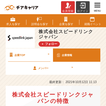
MENU
会員登録
ログイン
株
式
会
求人を
探す
説明会を
探す
企業を
探す
就職
イベント
社
株式会社スピードリンク
ス
ジャパン
ピ
ー
＋ フォロー
ド
リ
>
企業TOP
企業情報
ン
ク
ジ
>
メンバー
ャ
パ
最終更新： 2021年10月12日 11:13
ン
の
会
株式会社スピードリンクジャ
社
パンの特徴
情