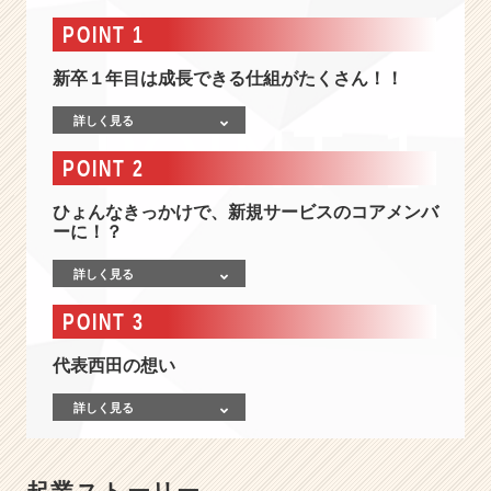
報
-
POINT 1
～
人
新卒１年目は成長できる仕組がたくさん！！
の
価
詳しく見る
値
POINT 2
の
最
ひょんなきっかけで、新規サービスのコアメンバ
大
ーに！？
化
～
詳しく見る
I
T
POINT 3
業
界
代表西田の想い
に
新
詳しく見る
し
い”ハ
タ
ラ