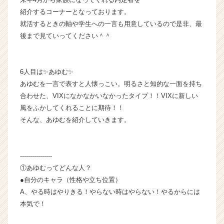
企
紹介するコーナーとなっております。
業
就活するときの軸や学生への一言も用意しているので是非、最
か
後まで見ていってください＾＾
ら
ス
カ
6人目は✨あゆむ✨
ウ
ト
あゆむを一言で表すと人懐っこい。明るさと知的な一面を持ち
が
合わせた、VIXになかなかいなかったタイプ！！VIXに新しい
届
風をふかしてくれることに期待！！
く
そんな、あゆむを紹介していきます。
就
活
サ
----------------
イ
ト
①あゆむってどんな人？
チ
●自分のキャラ（性格や立ち位置）
ア
A、やる時はやりきる！やらない時はやらない！やるからには
キ
本気で！
ャ
リ