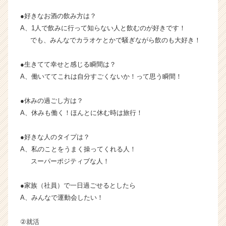
ア
●好きなお酒の飲み方は？
（C
h
A、1人で飲みに行って知らない人と飲むのが好きです！
e
でも、みんなでカラオケとかで騒ぎながら飲のも大好き！
e
r
●生きてて幸せと感じる瞬間は？
C
A、働いててこれは自分すごくないか！って思う瞬間！
a
r
●休みの過ごし方は？
e
e
A、休みも働く！ほんとに休む時は旅行！
r）
●好きな人のタイプは？
A、私のことをうまく操ってくれる人！
スーパーポジティブな人！
●家族（社員）で一日過ごせるとしたら
A、みんなで運動会したい！
②就活