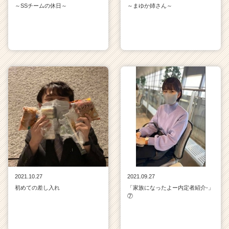
～SSチームの休日～
～まゆか姉さん～
2021.10.27
2021.09.27
初めての差し入れ
「家族になったよー内定者紹介‐」
⑦