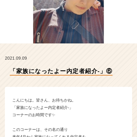
L
E
C
T
I
O
N
の
タ
2021.09.09
イ
ム
「家族になったよー内定者紹介‐」⑥
ラ
イ
ン】
|
ベ
こんにちは。皆さん、お待ちかね。
ン
「家族になったよー内定者紹介‐」
チ
コーナーのお時間です✨
ャ
ー・
このコーナーは、その名の通り
成
長
来年4月から家族になってくれる内定者を