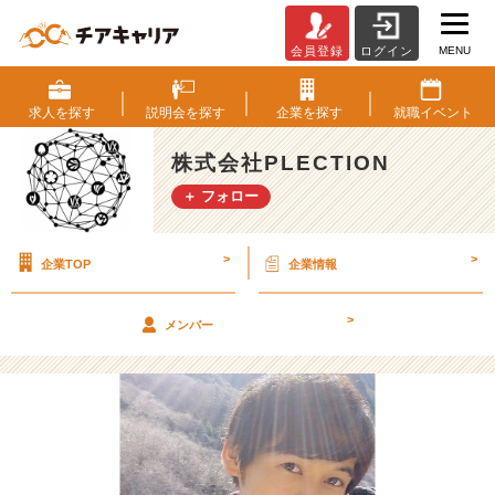
MENU
会員登録
ログイン
「家
族
に
求人を
探す
説明会を
探す
企業を
探す
就職
イベント
な
っ
株式会社PLECTION
た
＋ フォロー
よ
ー
内
>
>
企業TOP
企業情報
定
者
紹
>
メンバー
介‐」
⑥
【株
式
会
社
P