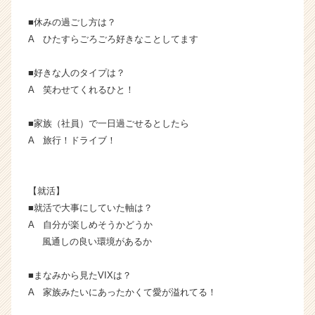
ア
■休みの過ごし方は？
（C
h
A ひたすらごろごろ好きなことしてます
e
e
■好きな人のタイプは？
r
A 笑わせてくれるひと！
C
a
■家族（社員）で一日過ごせるとしたら
r
A 旅行！ドライブ！
e
e
r）
【就活】
■就活で大事にしていた軸は？
A 自分が楽しめそうかどうか
風通しの良い環境があるか
■まなみから見たVIXは？
A 家族みたいにあったかくて愛が溢れてる！