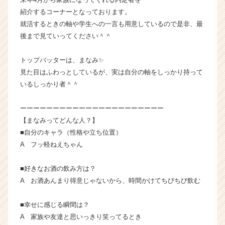
企
紹介するコーナーとなっております。
業
就活するときの軸や学生への一言も用意しているので是非、最
か
後まで見ていってください＾＾
ら
ス
トップバッターは、まなみ✨
カ
見た目はふわっとしているが、実は自分の軸をしっかり持って
ウ
ト
いるしっかり者＾＾
が
届
ーーーーーーーーーーーーーーーーーーーーーー
く
【まなみってどんな人？】
就
■自分のキャラ（性格や立ち位置）
活
A フッ軽ねえちゃん
サ
イ
ト
■好きなお酒の飲み方は？
チ
A お酒あんまり得意じゃないから、時間かけてちびちび飲む
ア
キ
■幸せに感じる瞬間は？
ャ
A 家族や友達と思いっきり笑ってるとき
リ