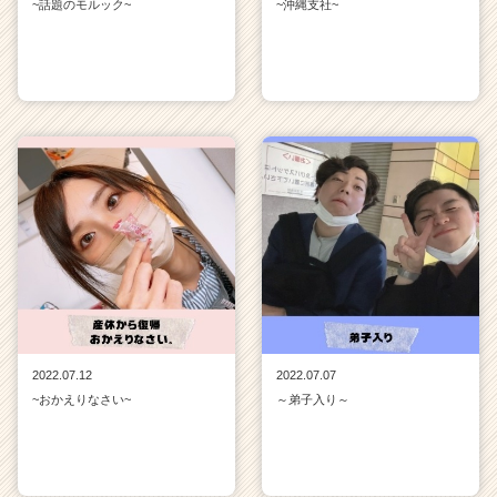
~話題のモルック~
~沖縄支社~
2022.07.12
2022.07.07
~おかえりなさい~
～弟子入り～