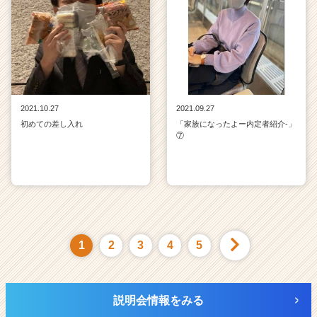
2021.10.27
2021.09.27
初めての差し入れ
「家族になったよー内定者紹介‐」
⑦
1
2
3
4
5
説明会情報をみる