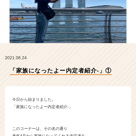
L
E
C
T
I
O
N
の
タ
2021.08.24
イ
ム
「家族になったよー内定者紹介‐」①
ラ
イ
ン】
|
ベ
今日から始まりました。
ン
「家族になったよー内定者紹介‐」
チ
ャ
ー・
このコーナーは、その名の通り
成
長
来年4月から家族になってくれる内定者を