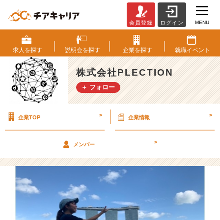
MENU
会員登録
ログイン
「家
族
に
求人を
探す
説明会を
探す
企業を
探す
就職
イベント
な
っ
株式会社PLECTION
た
＋ フォロー
よ
ー
内
>
>
企業TOP
企業情報
定
者
紹
>
メンバー
介‐」
①
【株
式
会
社
P