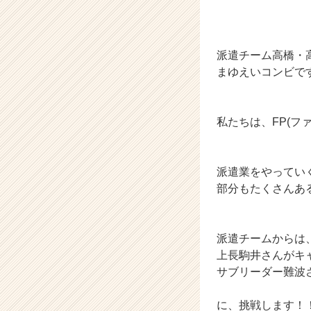
ト
が
届
く
派遣チーム高橋・
就
まゆえいコンビで
活
サ
イ
ト
私たちは、FP(フ
チ
ア
キ
派遣業をやってい
ャ
部分もたくさんあ
リ
ア
（C
h
派遣チームからは
e
上長駒井さんがキ
e
サブリーダー難波さ
r
C
に、挑戦します！
a