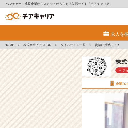
ベンチャー・成長企業からスカウトがもらえる就活サイト「チアキャリア」
資
格
求人を
に
挑
HOME
＞
株式会社PLECTION
＞
タイムライン一覧
＞
資格に挑戦！！！
戦！！！
【株
式
株式
会
＋ フ
社
P
L
企業TO
E
C
T
I
O
N
の