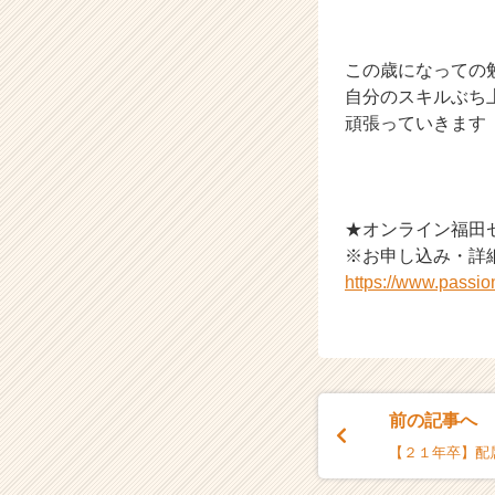
r
e
e
この歳になっての
r）
自分のスキルぶち
頑張っていきます
★オンライン福田
※お申し込み・詳
https://www.passi
前の記事へ
【２１年卒】配