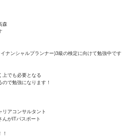
高森
す
ァイナンシャルプランナー)3級の検定に向けて勉強中です
く上でも必要となる
るので勉強になります！
、
ャリアコンサルタント
んがITパスポート
！！