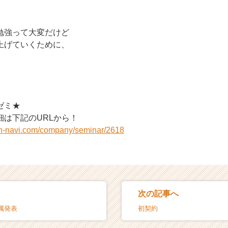
勉強って大変だけど
上げていくために、
ゼミ★
細は下記のURLから！
on-navi.com/company/seminar/2618
次の記事へ
属発表
初契約