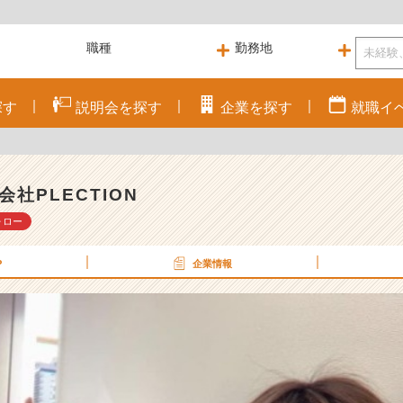
探す
説明会を
探す
企業を
探す
就職
イ
会社PLECTION
ォロー
P
企業情報