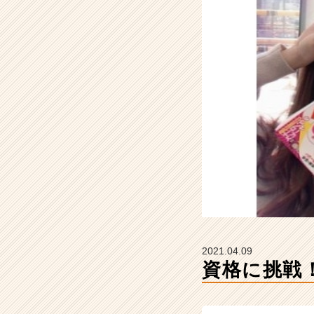
タ
イ
ム
ラ
イ
ン】
|
ベ
ン
チ
ャ
ー・
成
長
企
業
か
2021.04.09
ら
資格に挑戦
ス
カ
ウ