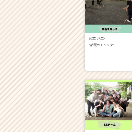
2022.07.25
~話題のモルック~