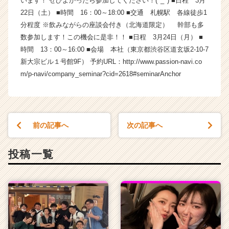
います！ ぜひよかったら参加してください！(^_^) ■日程 3月
く
22日（土） ■時間 16：00～18:00 ■交通 札幌駅 各線徒歩1
就
分程度 ※飲みながらの座談会付き（北海道限定） 幹部も多
活
数参加します！この機会に是非！！ ■日程 3月24日（月） ■
サ
時間 13：00～16:00 ■会場 本社（東京都渋谷区道玄坂2-10-7
イ
新大宗ビル１号館9F） 予約URL：http://www.passion-navi.co
ト
チ
m/p-navi/company_seminar?cid=2618#seminarAnchor
ア
キ
ャ
リ
前の記事へ
次の記事へ
ア
（C
h
投稿一覧
e
e
r
C
a
r
e