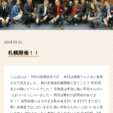
ム
ラ
イ
ン】
|
ベ
ン
チ
2014.03.21
ャ
ー・
札幌開催！！
成
長
企
業
か
こんばんは！ VIXの採用担当です。 本日は情熱フェスタに参加
ら
させて頂きました。 初の北海道札幌開催と言うことで 学生30
ス
名との熱いイベントでした！ 北海道は本当に熱い学生さんがい
カ
っぱいいらっしゃいました！ 明日は弊社の説明会がありま
ウ
す！！ 説明会後にはそのまま飲み会を行います(^o^) まだまだ
ト
が
寒い北海道ではございますが 熱い学生さんがいっぱいいると思
届