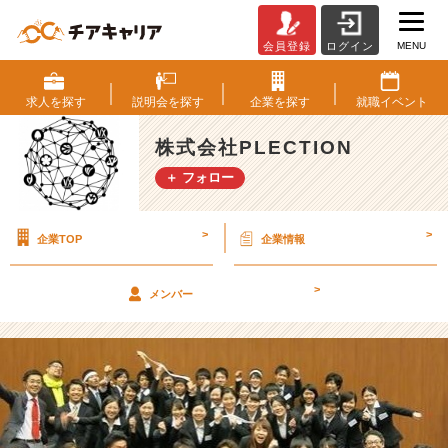
MENU
会員登録
ログイン
札
幌
開
求人を
探す
説明会を
探す
企業を
探す
就職
イベント
催！！
【株
株式会社PLECTION
式
＋ フォロー
会
社
P
>
>
企業TOP
企業情報
L
E
C
>
メンバー
T
I
O
N
の
タ
イ