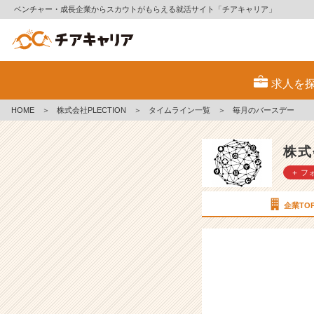
ベンチャー・成長企業からスカウトがもらえる就活サイト「チアキャリア」
毎
月
求人を
の
バ
HOME
＞
株式会社PLECTION
＞
タイムライン一覧
＞
毎月のバースデー
ー
ス
デ
株式
ー
＋ フ
【株
式
会
企業TO
社
P
L
E
C
T
I