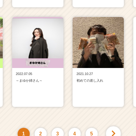
2022.07.05
2021.10.27
～まゆか姉さん～
初めての差し入れ
1
2
3
4
5