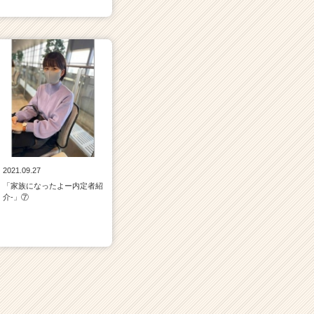
2021.09.27
「家族になったよー内定者紹
介‐」⑦