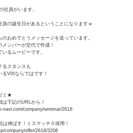
以上の社員がいます。
社員の誕生日があるということになりますｗ
らのおめでとうメッセージを送っています。
のメンバーが交代で作成！
ているムービーです。
するスタンスも
るVIXならではです！
ゼミ★
細は下記のURLから！
on-navi.com/company/seminar/2618
る杭は伸ばす！ミスマッチ０採用！
r.jp/company/offer/2618/3208