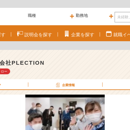
探す
説明会を
探す
企業を
探す
就職
イ
会社PLECTION
ォロー
P
企業情報