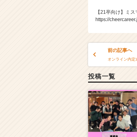
r
【21卒向け】ミス
C
a
https://cheercaree
r
e
e
r）
前の記事へ
オンライン内定
投稿一覧