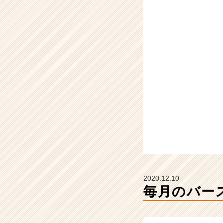
O
N
の
タ
イ
ム
ラ
イ
ン】
|
ベ
ン
チ
ャ
ー・
成
長
2020.12.10
企
毎月のバー
業
か
ら