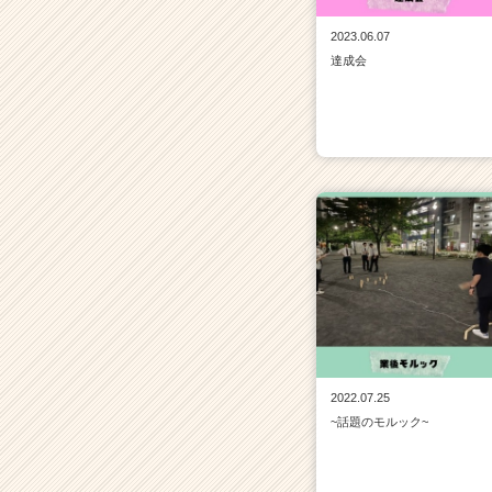
2023.06.07
達成会
2022.07.25
~話題のモルック~