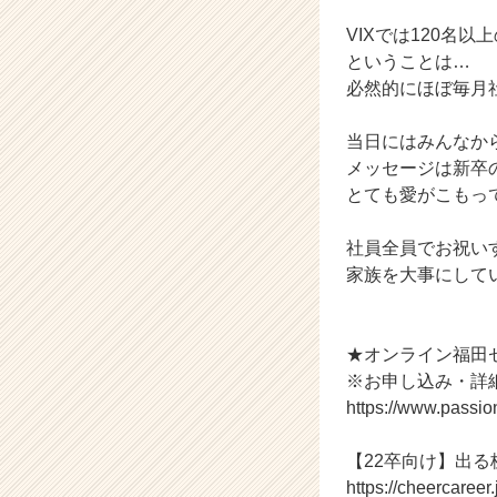
ス
カ
VIXでは120名
ウ
ということは…
ト
必然的にほぼ毎月
が
届
当日にはみんなか
く
メッセージは新卒
就
活
とても愛がこもっ
サ
イ
社員全員でお祝い
ト
家族を大事にしてい
チ
ア
キ
★オンライン福田
ャ
リ
※お申し込み・詳
ア
https://www.passi
（C
h
【22卒向け】出
e
https://cheercaree
e