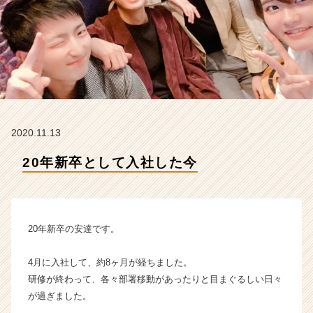
E
C
T
I
O
N
の
タ
イ
2020.11.13
ム
ラ
20年新卒として入社した今
イ
ン】
|
ベ
ン
20年新卒の安達です。
チ
ャ
4月に入社して、約8ヶ月が経ちました。
ー・
研修が終わって、各々部署移動があったりと目まぐるしい日々
成
が過ぎました。
長
企