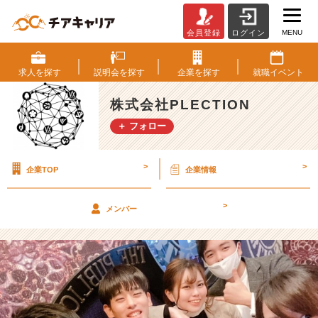
MENU
会員登録
ログイン
2
0
年
求人を
探す
説明会を
探す
企業を
探す
就職
イベント
新
卒
株式会社PLECTION
と
＋ フォロー
し
て
入
>
>
企業TOP
企業情報
社
し
た
>
メンバー
今
【株
式
会
社
P
L