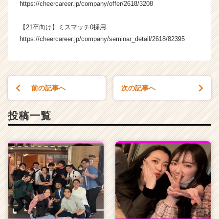
https://cheercareer.jp/company/offer/2618/3208
（C
h
e
【21卒向け】ミスマッチ0採用
e
https://cheercareer.jp/company/seminar_detail/2618/82395
r
C
a
r
前の記事へ
次の記事へ
e
e
r）
投稿一覧