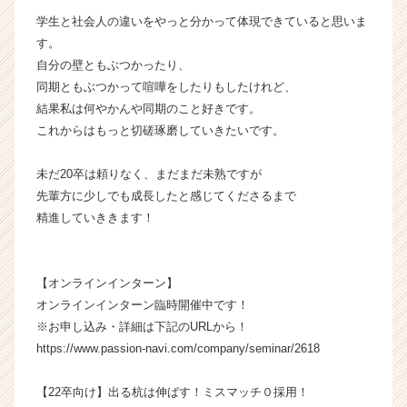
業
学生と社会人の違いをやっと分かって体現できていると思いま
か
す。
ら
自分の壁ともぶつかったり、
ス
同期ともぶつかって喧嘩をしたりもしたけれど、
カ
結果私は何やかんや同期のこと好きです。
ウ
これからはもっと切磋琢磨していきたいです。
ト
が
届
未だ20卒は頼りなく、まだまだ未熟ですが
く
先輩方に少しでも成長したと感じてくださるまで
就
精進していききます！
活
サ
イ
【オンラインインターン】
ト
チ
オンラインインターン臨時開催中です！
ア
※お申し込み・詳細は下記のURLから！
キ
https://www.passion-navi.com/company/seminar/2618
ャ
リ
【22卒向け】出る杭は伸ばす！ミスマッチ０採用！
ア