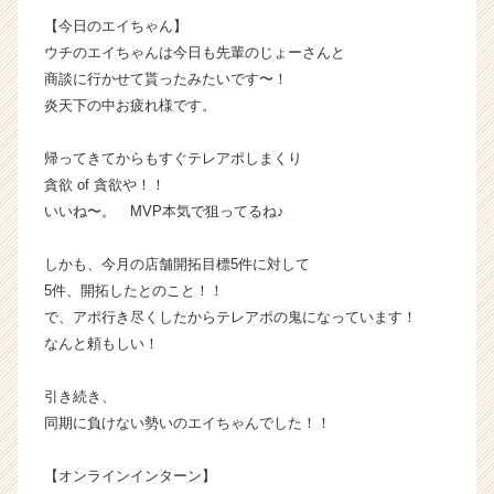
ウ
【今日のエイちゃん】
ト
ウチのエイちゃんは今日も先輩のじょーさんと
が
商談に行かせて貰ったみたいです〜！
届
炎天下の中お疲れ様です。
く
就
帰ってきてからもすぐテレアポしまくり
活
サ
貪欲 of 貪欲や！！
イ
いいね〜。 MVP本気で狙ってるね♪
ト
チ
しかも、今月の店舗開拓目標5件に対して
ア
5件、開拓したとのこと！！
キ
で、アポ行き尽くしたからテレアポの鬼になっています！
ャ
なんと頼もしい！
リ
ア
（C
引き続き、
h
同期に負けない勢いのエイちゃんでした！！
e
e
【オンラインインターン】
r