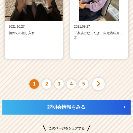
2021.10.27
2021.09.27
初めての差し入れ
「家族になったよー内定者紹介‐」
⑦
1
2
3
4
5
説明会情報をみる
このページをシェアする