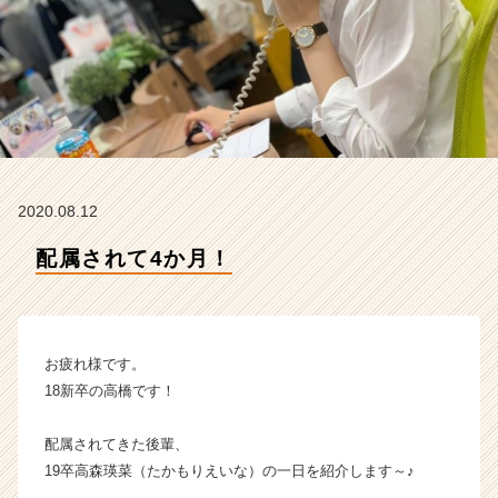
N
の
タ
イ
ム
ラ
イ
ン】
|
2020.08.12
ベ
ン
配属されて4か月！
チ
ャ
ー・
成
長
お疲れ様です。
企
18新卒の高橋です！
業
か
配属されてきた後輩、
ら
19卒高森瑛菜（たかもりえいな）の一日を紹介します～♪
ス
カ