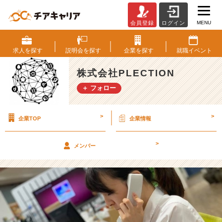
MENU
会員登録
ログイン
配
属
さ
求人を
探す
説明会を
探す
企業を
探す
就職
イベント
れ
て
株式会社PLECTION
4
＋ フォロー
か
月！
【株
>
>
企業TOP
企業情報
式
会
社
>
メンバー
P
L
E
C
T
I
O