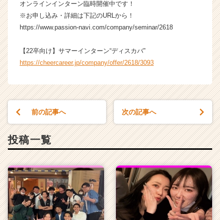
オンラインインターン臨時開催中です！
C
※お申し込み・詳細は下記のURLから！
a
r
https://www.passion-navi.com/company/seminar/2618
e
e
【22卒向け】サマーインターン“ディスカバ”
r）
https://cheercareer.jp/company/offer/2618/3093
前の記事へ
次の記事へ
投稿一覧