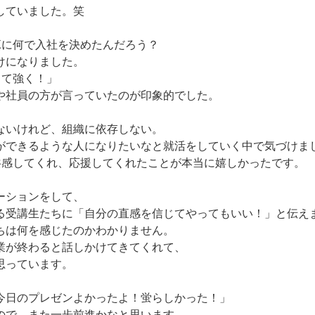
していました。笑
Xに何で入社を決めたんだろう？
けになりました。
して強く！」
や社員の方が言っていたのが印象的でした。
ないけれど、組織に依存しない。
ができるような人になりたいなと就活をしていく中で気づけま
は共感してくれ、応援してくれたことが本当に嬉しかったです。
ーションをして、
る受講生たちに「自分の直感を信じてやってもいい！」と伝え
ちは何を感じたのかわかりません。
業が終わると話しかけてきてくれて、
思っています。
今日のプレゼンよかったよ！蛍らしかった！」
ので、また一歩前進かなと思います。