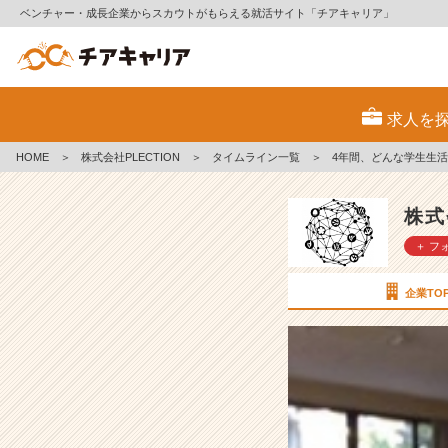
ベンチャー・成長企業からスカウトがもらえる就活サイト「チアキャリア」
4
年
求人を
間、
ど
HOME
＞
株式会社PLECTION
＞
タイムライン一覧
＞
4年間、どんな学生生
ん
な
学
株式
生
＋ フ
生
活
を
企業TO
過
ご
し
た
か
【株
式