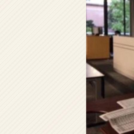
会
社
P
L
E
C
T
I
O
N
の
タ
イ
ム
ラ
イ
ン】
|
ベ
ン
チ