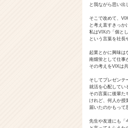
と我ながら思い出
キ
ャ
リ
そこで改めて、VI
ア
と考え直すきっか
（C
私はVIXの「個と
h
という言葉を社長
e
e
起業とかに興味は
r
南畑蛍として仕事
C
a
その考えをVIX
r
e
そしてプレゼンテ
e
就活を心配してい
r）
その言葉に後輩た
けれど、何人か授
届いたのかもって
先生や友達にも「
と言ってもらえた