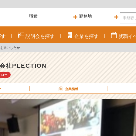
探す
説明会を
探す
企業を
探す
就職
イ
活を過ごしたか
会社PLECTION
ォロー
P
企業情報