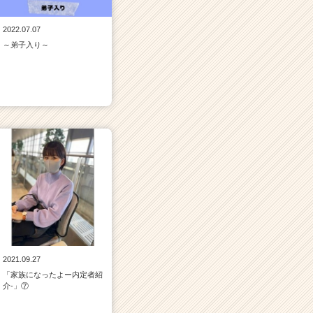
2022.07.07
～弟子入り～
2021.09.27
「家族になったよー内定者紹
介‐」⑦