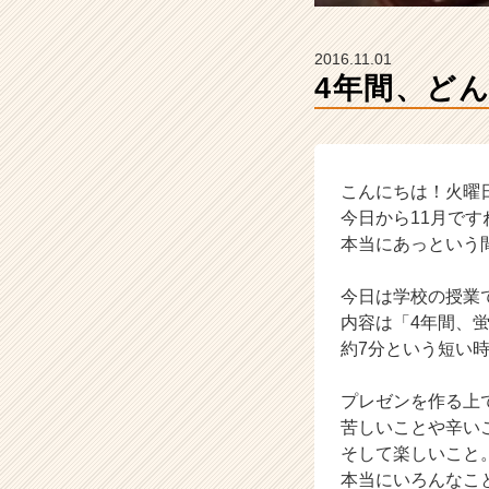
ャ
ー・
成
2016.11.01
長
4年間、ど
企
業
か
ら
ス
こんにちは！火曜
カ
今日から11月です
ウ
本当にあっという間で
ト
が
今日は学校の授業
届
内容は「4年間、
く
約7分という短い
就
活
サ
プレゼンを作る上
イ
苦しいことや辛い
ト
そして楽しいこと
チ
本当にいろんなこ
ア