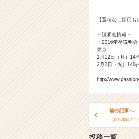
e
e
r）
【選考なし採用も
～説明会情報～
・2016年卒説明会
東京
1月12日（月）14
2月2日（火）14時
http://www.passio
前の記事へ
【本社移転のご
投稿一覧