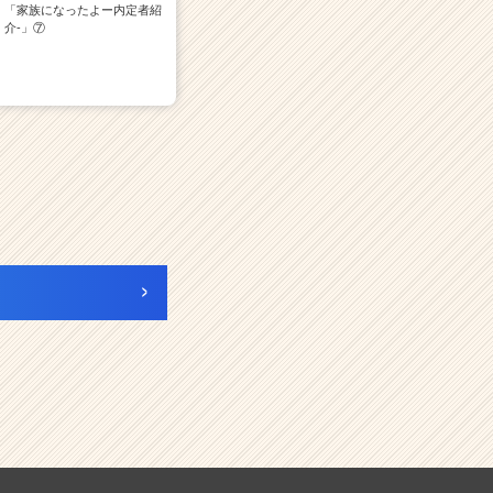
「家族になったよー内定者紹
介‐」⑦