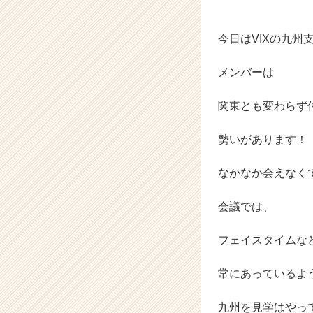
が
届
く
今日はVIXの九州
就
活
メンバーは
サ
イ
関東とも変わらず
ト
チ
ア
勢いがあります！
キ
ャ
なかなか会えなく
リ
ア
会議では、
（C
h
e
フェイスタイムな
e
r
常にあっているよ
C
a
九州を見学はやっ
r