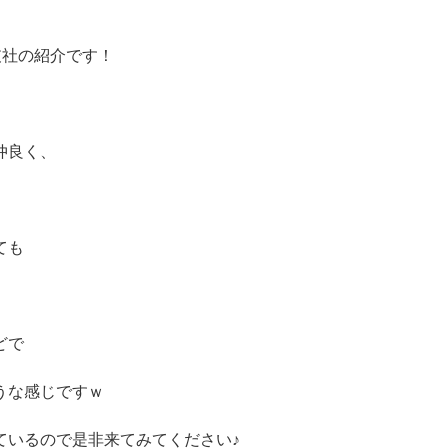
支社の紹介です！
仲良く、
ても
どで
うな感じですｗ
ているので是非来てみてください♪