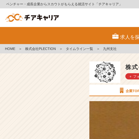
ベンチャー・成長企業からスカウトがもらえる就活サイト「チアキャリア」
九
州
求人を
支
社
HOME
＞
株式会社PLECTION
＞
タイムライン一覧
＞
九州支社
【株
式
会
株式
社
＋ フ
P
L
E
企業TO
C
T
I
O
N
の
タ