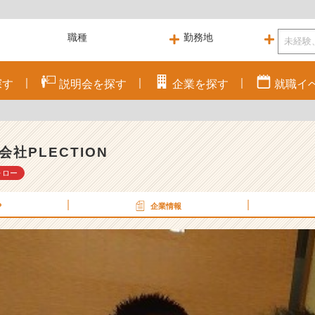
探す
説明会を
探す
企業を
探す
就職
イ
会社PLECTION
ォロー
P
企業情報