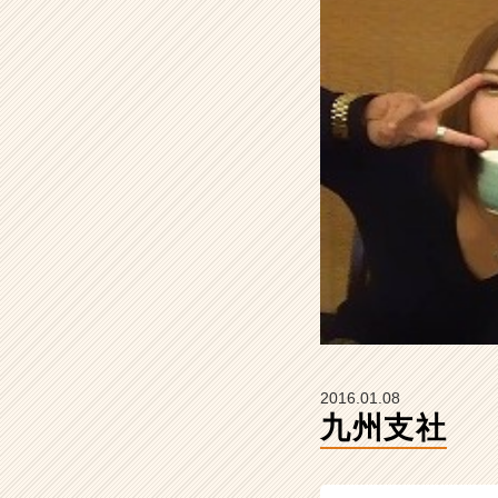
イ
ム
ラ
イ
ン】
|
ベ
ン
チ
ャ
ー・
成
長
企
業
か
ら
2016.01.08
ス
九州支社
カ
ウ
ト