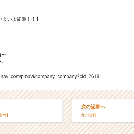
いよいよ終盤！！】
時〜
〜
n-navi.com/p-navi/company_company?cid=2618
次の記事へ
案内】
九州支社