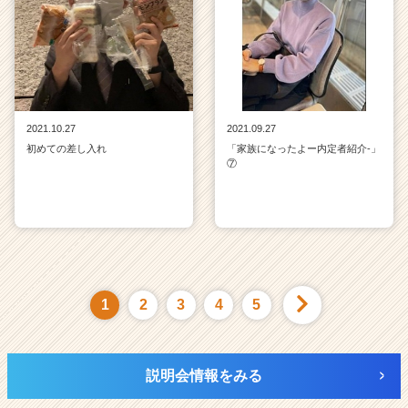
2021.10.27
2021.09.27
初めての差し入れ
「家族になったよー内定者紹介‐」
⑦
1
2
3
4
5
説明会情報をみる