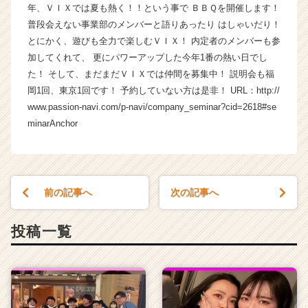
年、ＶＩＸでは夏も熱く！！という事で ＢＢＱを開催します！
長
普段会えない事業部のメンバーと語りあったり はしゃいだり！
企
とにかく、遊びも全力で楽しむＶＩＸ！ 内定者のメンバーも参
業
か
加してくれて、 更にパワーアップした今年1番の熱い日でし
ら
た！ そして、まだまだＶＩＸでは仲間を募集中！ 説明会も福
ス
岡1回、東京1回です！ 予約していない方は是非！ URL：http://
カ
www.passion-navi.com/p-navi/company_seminar?cid=2618#se
ウ
minarAnchor
ト
が
届
く
就
前の記事へ
次の記事へ
活
サ
投稿一覧
イ
ト
チ
ア
キ
ャ