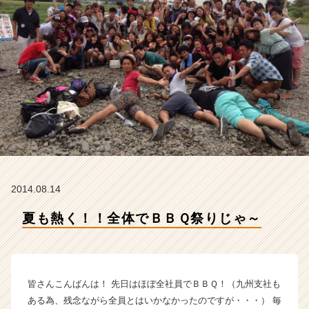
P
L
E
C
T
I
O
N
の
タ
イ
ム
ラ
2014.08.14
イ
ン】
夏も熱く！！全体でＢＢＱ祭りじゃ～
|
ベ
ン
チ
ャ
皆さんこんばんは！ 先日はほぼ全社員でＢＢＱ！（九州支社も
ー・
ある為、残念ながら全員とはいかなかったのですが・・・） 毎
成