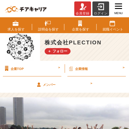
MENU
会員登録
ログイン
夏
も
熱
求人を
探す
説明会を
探す
企業を
探す
就職
イベント
く！！
全
株式会社PLECTION
体
＋ フォロー
で
Ｂ
Ｂ
>
>
企業TOP
企業情報
Ｑ
祭
り
>
メンバー
じ
ゃ
～
【株
式
会
社