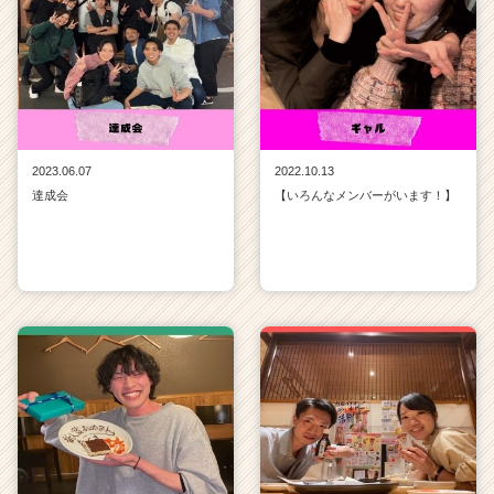
リ
ア
（C
h
e
e
r
2023.06.07
2022.10.13
C
達成会
【いろんなメンバーがいます！】
a
r
e
e
r）