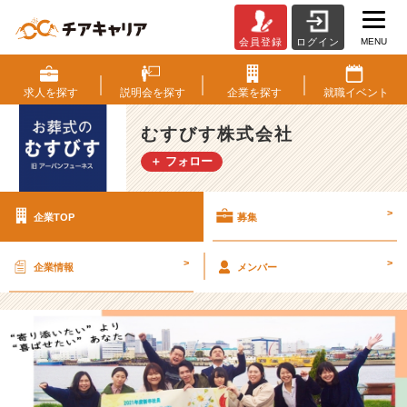
MENU
会員登録
ログイン
む
す
び
求人を
探す
説明会を
探す
企業を
探す
就職
イベント
す
株
むすびす株式会社
式
＋ フォロー
会
社
の
>
企業TOP
募集
採
用/
求
>
>
企業情報
メンバー
人
-
【5
年
連
続
で