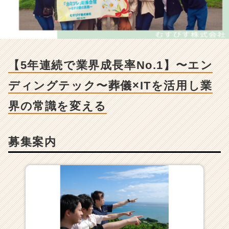
業
界
成
長
率
N
【5年連続で業界成長率No.1】〜エン
o.
1】〜
ディングテック〜葬儀×ITを活用し業
エ
ン
界の常識を変える
デ
ィ
ン
募集案内
グ
テ
ッ
ク〜
葬
儀
×
I
T