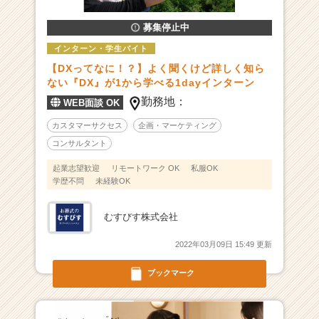
を
募集停止中
活
用
インターン・学生バイト
し
【DXってなに！？】よく聞くけど詳しく知ら
業
ない『DX』が1から学べる1dayインターン
界
勤務地：
の
WEB面談 OK
常
カスタマーサクセス
企画・マーケティング
識
コンサルタント
を
変
起業志望歓迎
リモートワーク OK
私服OK
え
学歴不問
未経験OK
る
|
むすびす株式会社
ベ
ン
2022年03月09日 15:49 更新
チ
ャ
ブックマーク
ー・
成
長