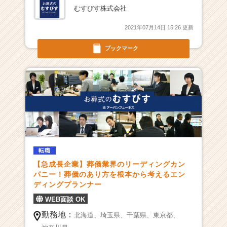
ア
むすびす株式会社
（C
h
2021年07月14日 15:26 更新
e
e
ブックマーク
r
C
a
r
e
e
r）
転職
【急成長企業】葬儀業界のリーディングカン
パニー！葬儀のあり方を根本から考えるエン
ディングプランナー
WEB面談 OK
勤務地：
北海道、
埼玉県、
千葉県、
東京都、