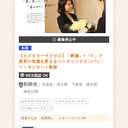
企
業
か
ら
ス
カ
ウ
募集停止中
ト
転職
が
【カスタマーサクセス】「葬儀」×「IT」で
届
業界の常識を変えるリーディングカンパニ
く
ー！※リモート勤務
就
活
WEB面談 OK
サ
勤務地：
北海道、
埼玉県、
千葉県、
東京都、
イ
神奈川県
ト
チ
カスタマーサクセス
システムアドバイザー
ア
コーポレートスタッフ
キ
ャ
残業少なめ
転勤無し
リモートワーク OK
リ