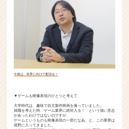
的
に
こ
だ
わ
れ
る
学
生
求
む！
★
今後は、世界に向けて配信を！
|
ベ
ン
▼ゲームも映像表現のひとつと考えて
チ
ャ
大学時代は、趣味で自主製作映画を撮っていました。
ー・
就職を考えた時、ゲーム業界に絶対入る！ という強い意志
成
があったわけではないのですが、
ゲームというものも映像表現の一部だなあ、と、この業界は
長
視野に入ってきました。
企