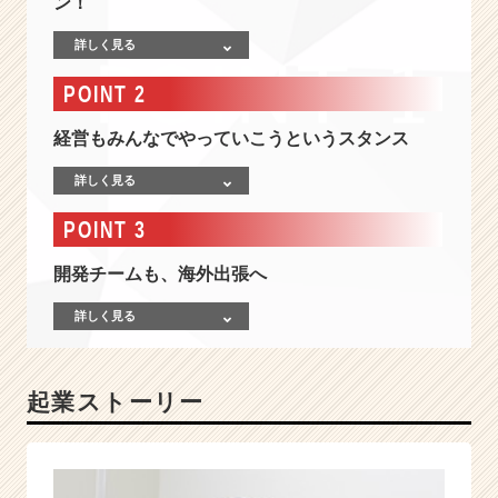
ン！
デ
ィ
詳しく見る
ア
で、
POINT 2
世
界
経営もみんなでやっていこうというスタンス
を
「ひ
詳しく見る
と
つ
POINT 3
な
ぎ」
開発チームも、海外出張へ
に！
★
詳しく見る
モ
ノ
づ
起業ストーリー
く
り
に
徹
底