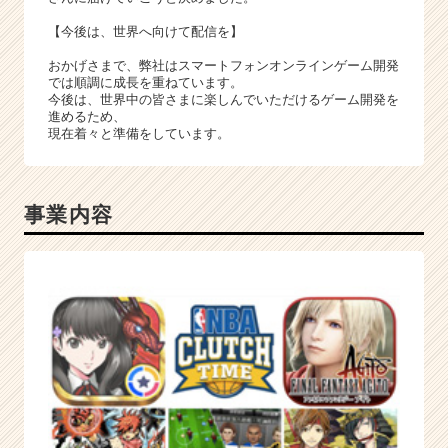
（C
h
【今後は、世界へ向けて配信を】
e
おかげさまで、弊社はスマートフォンオンラインゲーム開発
e
では順調に成長を重ねています。
r
今後は、世界中の皆さまに楽しんでいただけるゲーム開発を
C
進めるため、
a
現在着々と準備をしています。
r
e
e
事業内容
r）