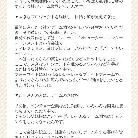
そうして就職活動をしていたところ、いちばん最初にご縁の
業
あった会社がゲーム業界だったんです。
か
ら
▼大きなプロジェクトを経験し、目指す道が見えてきた
ス
最初に入った会社でゲーム開発のイロハを経験させていただ
カ
き、その後いくつか転職しました。
ウ
自分の代表作としては、ソニー・コンピューター・エンター
ト
テインメントという会社で
ディレクション、及びプロデュースを担当した『どこでもい
が
っしょ』。
届
これは、たくさんの賞をいただくなど大ヒットしました。
く
ここで、大きなプロジェクトを進めるノウハウなどを学び、
就
また様々な経験をしていく中で、
フォーマットに囚われないいろいろなプラットフォームで、
活
よりたくさんの人に遊んでいただくゲーム制作をしたいと思
サ
うようになりました。
イ
ト
▼たくさんの人に、ゲームの喜びを
チ
その後、ベンチャー企業などに勤務し、いろいろな開発に携
ア
わらせていただく中で、
キ
ジャンルや規模にこだわらず、いろんなゲーム開発にチャレ
ャ
ンジをしたくなったんです。
リ
そこで会社を設立し、経営をしながらゲームをする喜びを皆
ア
さんに届けていこうと決めました。