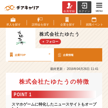
MENU
会員登録
ログイン
株
式
会
求人を
探す
説明会を
探す
企業を
探す
就職
イベント
社
た
株式会社たゆたう
ゆ
＋ フォロー
た
う
の
>
企業TOP
企業情報
会
社
情
最終更新： 2016年04月26日 11:41
報
-
株式会社たゆたうの特徴
ゲ
ー
POINT 1
ム
で、
スマホゲームに特化したニュースサイトもオープ
メ