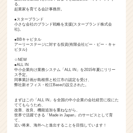
る、
起業家を育てる会計事務所。
●スターブランド
小さな会社のブランド戦略を支援(スターブランド株式会
社)。
●BBキャピタル
アーリーステージに対する投資(有限会社ビー・ビー・キャ
ピタル)
☆NEW
●ALL IN
中小企業向け業務システム「ALL IN」を2015年夏にリリー
ス予定。
同事業計画が島根県と松江市の認定を受け、
弊社新オフィス・松江Baseの設立された。
まずはこの「ALL IN」を全国の中小企業の会社経営に役にた
ててもらうため、
改善、改良、機能追加を重ねながら、
世界で活躍できる「Made in Japan」のサービスとして育
て、
近い将来、海外へと進出することを目指しています！