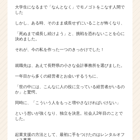
ウ
大学生になるまで「なんとなく」でモノゴトをこなす人間で
ト
した
が
しかし、ある時、そのまま成長せずにいることが怖くなり、
届
く
「死ぬまで成長し続けよう」と、挑戦を恐れないことを心に
就
決めました。
活
サ
それが、今の私を作った一つのきっかけでした！
イ
ト
就職先は、あえて長野県の小さな会計事務所を選びました。
チ
ア
一年目から多くの経営者とお会いするうちに、
キ
「世の中には、こんなに人の役に立っている経営者がいるの
ャ
か」と驚愕。
リ
ア
同時に、「こういう人をもっと増やさなければいけない」
（C
という想いが強くなり、独立を決意。社会人2年目のことで
h
した。
e
e
起業支援の方法として、最初に手をつけたのはレンタルオフ
r
ィス事業。