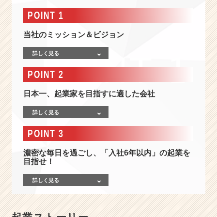
報
-
POINT 1
日
本
当社のミッション＆ビジョン
で
一
詳しく見る
番
POINT 2
「起
業」
日本一、起業家を目指すに適した会社
を
目
詳しく見る
指
す
POINT 3
の
に
濃密な毎日を過ごし、「入社6年以内」の起業を
最
目指せ！
適
な
詳しく見る
環
境
と
機