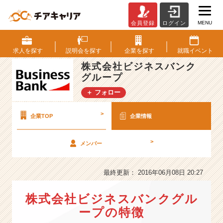
MENU
会員登録
ログイン
株
式
会
求人を
探す
説明会を
探す
企業を
探す
就職
イベント
社
株式会社ビジネスバンク
ビ
グループ
ジ
ネ
＋ フォロー
ス
バ
>
企業TOP
企業情報
ン
ク
グ
>
メンバー
ル
ー
最終更新： 2016年06月08日 20:27
プ
の
会
株式会社ビジネスバンクグル
社
ープの特徴
情