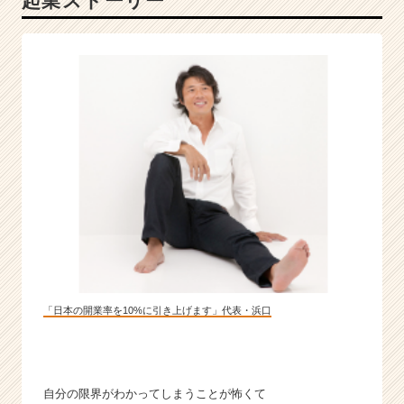
起業ストーリー
会
を
用
意
し
ま
す！
|
ベ
ン
チ
ャ
ー・
成
長
企
「日本の開業率を10%に引き上げます」代表・浜口
業
か
ら
ス
自分の限界がわかってしまうことが怖くて
カ