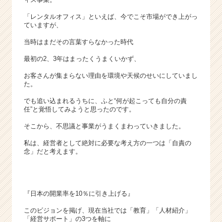
C
a
「レンタルオフィス」といえば、今でこそ市場ができ上がっ
r
ていますが、
e
当時はまだその言葉すらなかった時代
e
r）
最初の2、3年はまったくうまくいかず、
お客さんが集まらない理由を環境や天候のせいにしていまし
た。
でも追い込まれるうちに、ふと“何が起こっても自分の責
任”と覚悟してみようと思ったのです。
そこから、不思議と事業がうまくまわっていきました。
私は、経営者として絶対に必要な考え方の一つは「自責の
念」だと考えます。
『日本の開業率を10％に引き上げる』
このビジョンを掲げ、現在当社では「教育」「人材紹介」
「経営サポート」の3つを軸に