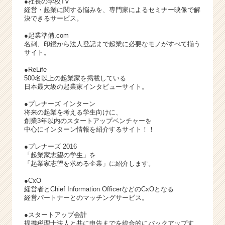
●社長の学校TV
経営・起業に関する悩みを、専門家によるセミナー映像で解
決できるサービス。
●起業準備.com
名刺、印鑑から法人登記まで起業に必要なモノがすべて揃う
サイト。
●ReLife
500名以上の起業家を掲載している
日本最大級の起業家インタビューサイト。
●プレナーズ インターン
将来の起業を考える学生向けに、
創業3年以内のスタートアップベンチャーを
中心にインターン情報を紹介するサイト！！
●プレナーズ 2016
「起業家志望の学生」を
「起業家志望を求める企業」に紹介します。
●CxO
経営者とChief Information OfficerなどのCxOとなる
経営パートナーとのマッチングサービス。
●スタートアップ会計
提携税理士法人と共に申告までを総合的にバックアップす