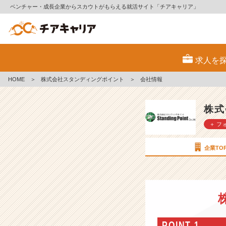
ベンチャー・成長企業からスカウトがもらえる就活サイト「チアキャリア」
株
式
求人を
会
社
HOME
＞
株式会社スタンディングポイント
＞
会社情報
ス
タ
ン
株式
デ
＋ フ
ィ
ン
グ
企業TO
ポ
イ
ン
ト
の
会
社
POINT 1