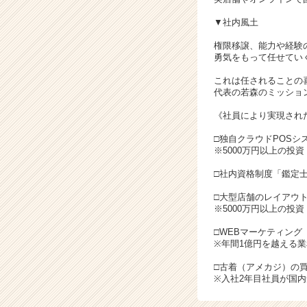
▼社内風土
権限移譲、能力や経験
勇気をもって任せてい
これは任されることの
代表の若森のミッショ
《社員により実現され
□独自クラウドPOSシス
※5000万円以上の投資
□社内資格制度「鑑定
□大型店舗のレイアウ
※5000万円以上の投資
□WEBマーケティング
※年間1億円を越える
□古着（アメカジ）の
※入社2年目社員が国