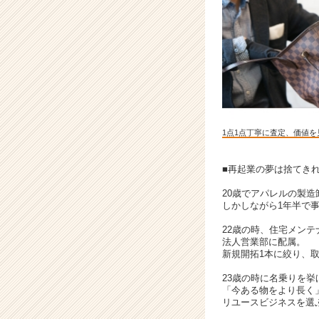
る
企
業
で
ビ
ジ
ネ
ス
パ
1点1点丁寧に査定、価値
ー
ソ
ン
■再起業の夢は捨てき
と
20歳でアパレルの製
し
しかしながら1年半で
て
謳
22歳の時、住宅メン
歌
法人営業部に配属。
新規開拓1本に絞り、取
し
よ
23歳の時に名乗りを挙
う！
「今ある物をより長く
|
リユースビジネスを選
ベ