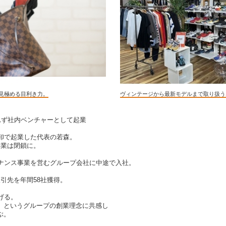
を見極める目利き力。
ヴィンテージから最新モデルまで取り扱う
れず社内ベンチャーとして起業
造卸で起業した代表の若森。
事業は閉鎖に。
テナンス事業を営むグループ会社に中途で入社。
引先を年間58社獲得。
げる。
」というグループの創業理念に共感し
ぶ。