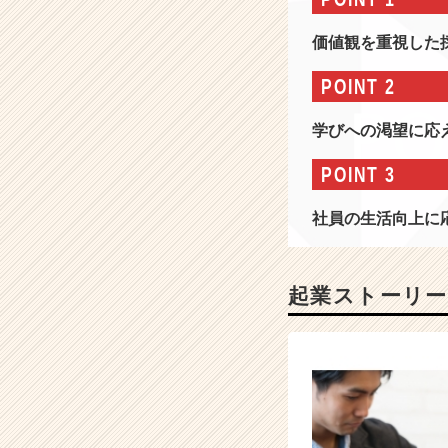
情
報
価値観を重視した
-
ア
POINT 2
パ
レ
学びへの渇望に応
ル
×
POINT 3
リ
ユ
社員の生活向上に
ー
ス
の
領
起業ストーリー
域
で
成
長
し
続
け