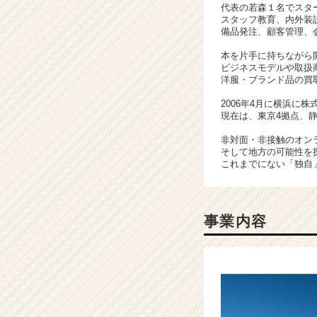
代表の若森１名でスタ
ン
スタッフ教育、内外装
チ
備品発注、顧客管理、
ャ
本を片手に持ちながら
ー・
ビジネスモデルや取扱
成
洋服・ブランド品の買
長
企
2006年4月に横浜に
現在は、東京4拠点、静
業
か
非対面・非接触のオン
ら
そして地方の可能性を
ス
これまでにない「独自
カ
ウ
ト
事業内容
が
届
く
就
活
サ
イ