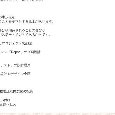
の半歩先を
くことを基本とする風土があります。
喜びや期待されることの喜びが
ンステートメントであるからです。
たプロジェクト&活動》
テム「Repos」の企画設計
士テスト」の設計運用
ト設計やデザイン企画
業務委託な内製化の投資
買い付け
内倉庫へ仕入