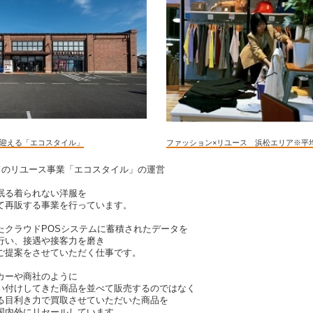
年を迎える「エコスタイル」
ファッション×リユース 浜松エリア※平均年
ドのリユース事業「エコスタイル」の運営
眠る着られない洋服を
て再販する事業を行っています。
たクラウドPOSシステムに蓄積されたデータを
行い、接遇や接客力を磨き
ご提案をさせていただく仕事です。
カーや商社のように
い付けしてきた商品を並べて販売するのではなく
る目利き力で買取させていただいた商品を
国内外にリセールしています。