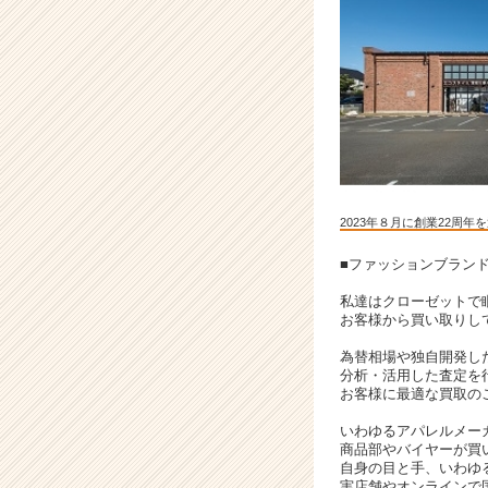
ト
チ
ア
キ
ャ
リ
ア
（C
h
e
2023年８月に創業22周
e
r
■ファッションブラン
C
私達はクローゼットで
a
お客様から買い取りし
r
e
為替相場や独自開発し
分析・活用した査定を
e
お客様に最適な買取の
r）
いわゆるアパレルメー
商品部やバイヤーが買
自身の目と手、いわゆ
実店舗やオンラインで