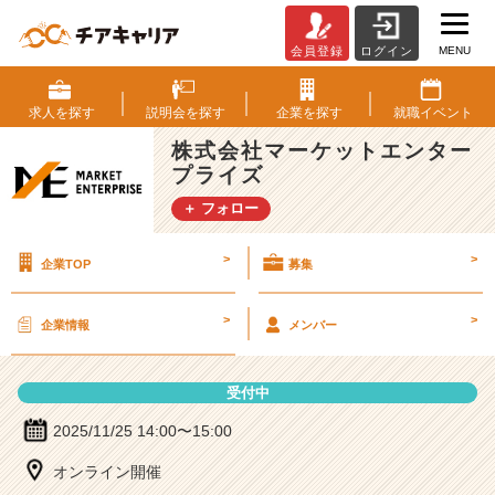
MENU
会員登録
ログイン
株
式
会
求人を
探す
説明会を
探す
企業を
探す
就職
イベント
社
株式会社マーケットエンター
マ
プライズ
ー
ケ
＋ フォロー
ッ
ト
>
>
企業TOP
募集
エ
ン
タ
>
>
企業情報
メンバー
ー
プ
ラ
受付中
イ
ズ
2025/11/25 14:00〜15:00
の
オンライン開催
説