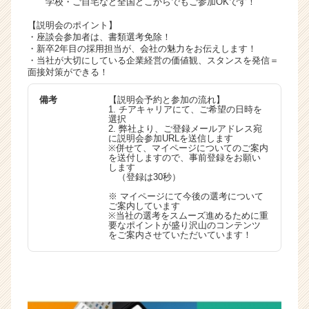
学校・ご自宅など全国どこからでもご参加OKです！
く
【説明会のポイント】
就
・座談会参加者は、書類選考免除！
活
・新卒2年目の採用担当が、会社の魅力をお伝えします！
サ
・当社が大切にしている企業経営の価値観、スタンスを発信＝
イ
面接対策ができる！
ト
備考
【説明会予約と参加の流れ】
チ
1. チアキャリアにて、ご希望の日時を
ア
選択
2. 弊社より、ご登録メールアドレス宛
キ
に説明会参加URLを送信します
ャ
※併せて、マイページについてのご案内
を送付しますので、事前登録をお願い
リ
します
ア
（登録は30秒）
（C
※ マイページにて今後の選考について
h
ご案内しています
※当社の選考をスムーズ進めるために重
e
要なポイントが盛り沢山のコンテンツ
e
をご案内させていただいています！
r
C
a
r
e