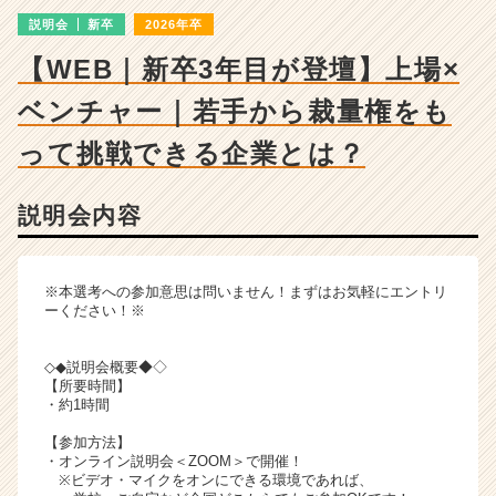
明
説明会
新卒
2026年卒
会
詳
【WEB｜新卒3年目が登壇】上場×
細
|
ベンチャー｜若手から裁量権をも
ベ
ン
って挑戦できる企業とは？
チ
ャ
説明会内容
ー・
成
長
企
※本選考への参加意思は問いません！まずはお気軽にエントリ
業
ーください！※
か
ら
◇◆説明会概要◆◇
ス
【所要時間】
カ
・約1時間
ウ
【参加方法】
ト
・オンライン説明会＜ZOOM＞で開催！
が
※ビデオ・マイクをオンにできる環境であれば、
届