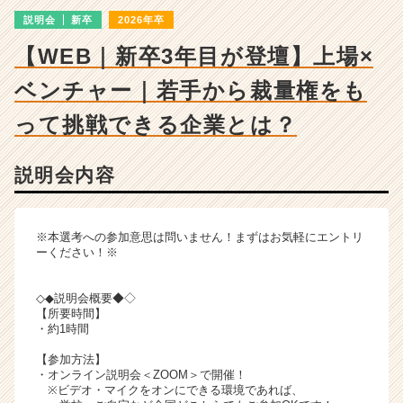
明
説明会
新卒
2026年卒
会
詳
【WEB｜新卒3年目が登壇】上場×
細
|
ベンチャー｜若手から裁量権をも
ベ
ン
って挑戦できる企業とは？
チ
ャ
説明会内容
ー・
成
長
企
※本選考への参加意思は問いません！まずはお気軽にエントリ
業
ーください！※
か
ら
◇◆説明会概要◆◇
ス
【所要時間】
カ
・約1時間
ウ
【参加方法】
ト
・オンライン説明会＜ZOOM＞で開催！
が
※ビデオ・マイクをオンにできる環境であれば、
届