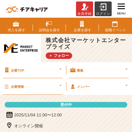
MENU
会員登録
ログイン
株
式
会
求人を
探す
説明会を
探す
企業を
探す
就職
イベント
社
株式会社マーケットエンター
マ
プライズ
ー
ケ
＋ フォロー
ッ
ト
>
>
企業TOP
募集
エ
ン
タ
>
>
企業情報
メンバー
ー
プ
ラ
受付中
イ
ズ
2025/11/04 11:00〜12:00
の
オンライン開催
説