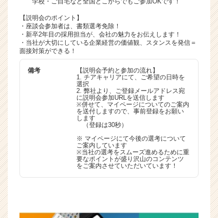
学校・ご自宅など全国どこからでもご参加OKです！
く
【説明会のポイント】
就
・座談会参加者は、書類選考免除！
活
・新卒2年目の採用担当が、会社の魅力をお伝えします！
サ
・当社が大切にしている企業経営の価値観、スタンスを発信＝
イ
面接対策ができる！
ト
備考
【説明会予約と参加の流れ】
チ
1. チアキャリアにて、ご希望の日時を
ア
選択
2. 弊社より、ご登録メールアドレス宛
キ
に説明会参加URLを送信します
ャ
※併せて、マイページについてのご案内
を送付しますので、事前登録をお願い
リ
します
ア
（登録は30秒）
（C
※ マイページにて今後の選考について
h
ご案内しています
※当社の選考をスムーズ進めるために重
e
要なポイントが盛り沢山のコンテンツ
e
をご案内させていただいています！
r
C
a
r
e