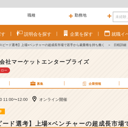
探す
説明会を
探す
企業を
探す
就職
イ
｜スピード選考】上場×ベンチャーの超成長市場で若手から裁量権を持ち働く
＞
日程詳細
会社マーケットエンタープライズ
ォロー
募集
企業情報
20 11:00〜12:00
オンライン開催
卒
ピード選考】上場×ベンチャーの超成長市場