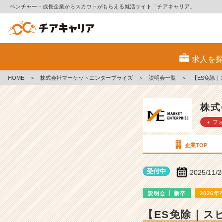
ベンチャー・成長企業からスカウトがもらえる就活サイト「チアキャリア」
株
式
求人を
会
社
HOME
＞
株式会社マーケットエンタープライズ
＞
説明会一覧
＞
【ES免除
マ
ー
ケ
株式
ッ
＋ フ
ト
エ
ン
企業TOP
タ
ー
受付中
2025/11/
プ
ラ
説明会
新卒
2026年
イ
ズ
【ES免除｜ス
の