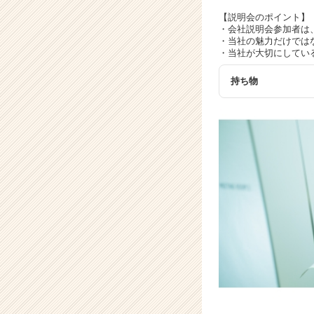
が
届
【説明会のポイント】
・会社説明会参加者は
く
・当社の魅力だけでは
就
・当社が大切にしてい
活
サ
持ち物
イ
ト
チ
ア
キ
ャ
リ
ア
（C
h
e
e
r
C
a
r