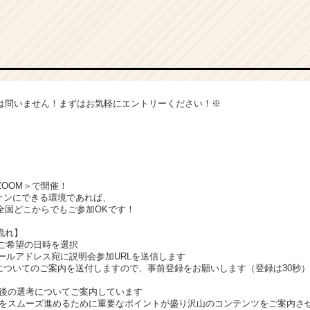
は問いません！まずはお気軽にエントリーください！※
OOM＞で開催！
ンにできる環境であれば、
国どこからでもご参加OKです！
流れ】
、ご希望の日時を選択
メールアドレス宛に説明会参加URLを送信します
についてのご案内を送付しますので、事前登録をお願いします（登録は30秒）
今後の選考についてご案内しています
考をスムーズ進めるために重要なポイントが盛り沢山のコンテンツをご案内さ