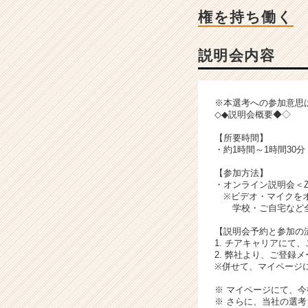
説
権を持ち働く
明
会
詳
説明会内容
細
|
ベ
※本選考への参加意思
ン
◇◆説明会概要◆◇
チ
ャ
【所要時間】
・約1時間～1時間30分
ー・
成
【参加方法】
長
・オンライン説明会＜Z
企
※ビデオ・マイクをオ
学校・ご自宅など全
業
か
【説明会予約と参加の
ら
1. チアキャリアにて
ス
2. 弊社より、ご登録
※併せて、マイページ
カ
ウ
※ マイページにて、
ト
※ さらに、当社の選