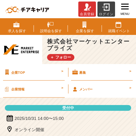
MENU
会員登録
ログイン
株
式
会
求人を
探す
説明会を
探す
企業を
探す
就職
イベント
社
株式会社マーケットエンター
マ
プライズ
ー
ケ
＋ フォロー
ッ
ト
>
>
企業TOP
募集
エ
ン
タ
>
>
企業情報
メンバー
ー
プ
ラ
受付中
イ
ズ
2025/10/31 14:00〜15:00
の
オンライン開催
説