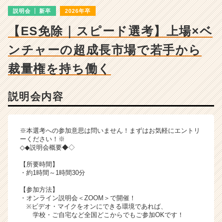
明
説明会
新卒
2026年卒
会
詳
【ES免除｜スピード選考】上場×ベ
細
|
ンチャーの超成長市場で若手から
ベ
ン
裁量権を持ち働く
チ
ャ
説明会内容
ー・
成
長
企
※本選考への参加意思は問いません！まずはお気軽にエントリ
業
ーください！※
◇◆説明会概要◆◇
か
ら
【所要時間】
ス
・約1時間～1時間30分
カ
【参加方法】
ウ
・オンライン説明会＜ZOOM＞で開催！
ト
※ビデオ・マイクをオンにできる環境であれば、
が
学校・ご自宅など全国どこからでもご参加OKです！
届