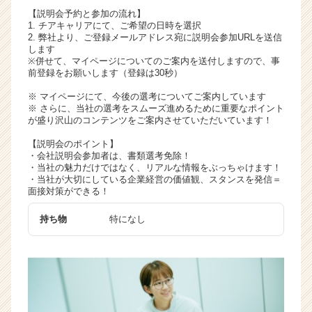
く
【説明会予約と参加の流れ】
1. チアキャリアにて、ご希望の日時を選択
就
2. 弊社より、ご登録メールアドレス宛に説明会参加URLを送信
活
します
サ
※併せて、マイページについてのご案内を送付しますので、事
イ
前登録をお願いします（登録は30秒）
ト
※ マイページにて、今後の選考についてご案内しています
チ
※ さらに、当社の選考をスムーズ進めるために重要なポイント
ア
が盛り沢山のコンテンツをご案内させていただいています！
キ
【説明会のポイント】
ャ
・会社説明会参加者は、書類選考免除！
リ
・当社の魅力だけではなく、リアルな情報をぶっちゃけます！
ア
・当社が大切にしている企業経営の価値観、スタンスを発信＝
（C
面接対策ができる！
h
e
持ち物
特になし
e
r
C
a
r
e